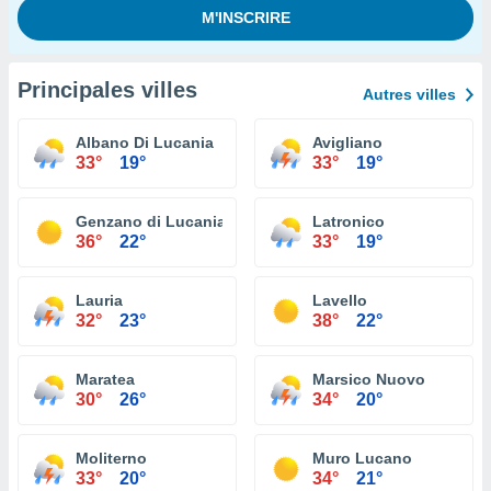
Principales villes
Autres villes
Albano Di Lucania
Avigliano
33°
19°
33°
19°
Genzano di Lucania
Latronico
36°
22°
33°
19°
Lauria
Lavello
32°
23°
38°
22°
Maratea
Marsico Nuovo
30°
26°
34°
20°
Moliterno
Muro Lucano
33°
20°
34°
21°