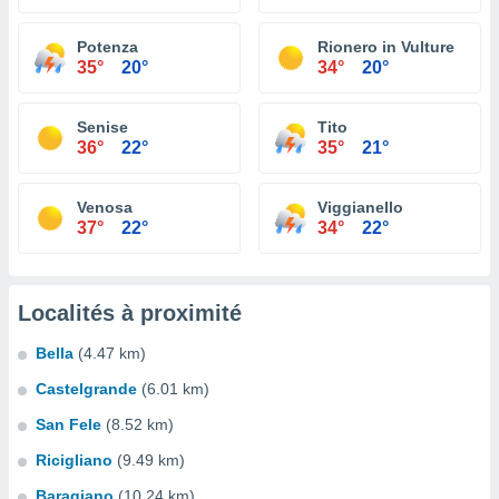
Potenza
Rionero in Vulture
35°
20°
34°
20°
Senise
Tito
36°
22°
35°
21°
Venosa
Viggianello
37°
22°
34°
22°
Localités à proximité
Bella
(4.47 km)
Castelgrande
(6.01 km)
San Fele
(8.52 km)
Ricigliano
(9.49 km)
Baragiano
(10.24 km)