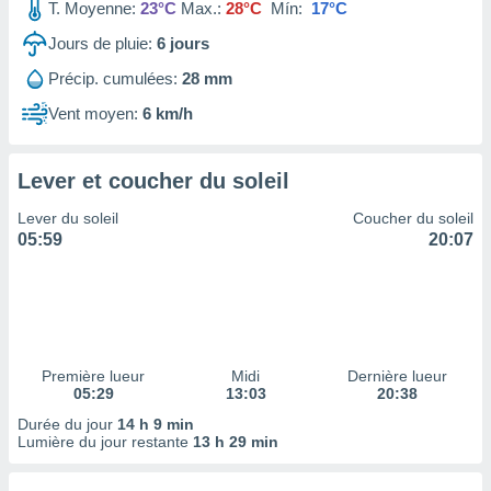
ires
T. Moyenne:
23°C
Max.:
28°C
Mín:
17°C
ons le
Jours de pluie:
6
jours
ent des
es
Précip. cumulées:
28 mm
 :
Vent moyen:
6 km/h
et/ou
 à des
ions sur
eil,
Lever et coucher du soleil
des
Lever du soleil
Coucher du soleil
limitées
05:59
20:07
nner la
, créer
ils pour
ité
lisée,
des
Première lueur
Midi
Dernière lueur
our
05:29
13:03
20:38
nner des
Durée du jour
14 h 9 min
és
Lumière du jour restante
13 h 29 min
lisées,
s profils
enus