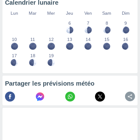
Calendrier lunaire
lisés,
des
Lun
Mar
Mer
Jeu
Ven
Sam
Dim
our
6
7
8
9
nner des
s
lisés,
10
11
12
13
14
15
16
la
ance des
s,
17
18
19
la
ance des
s,
dre les
Partager les prévisions météo
par le
ques ou
inaisons
ées
nt de
tes
,
er et
r les