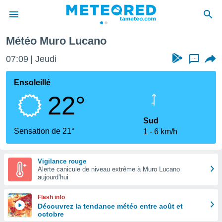
Météo Muro Lucano
e
ntialité
07:09
Jeudi
...
enu de
o.com
Ensoleillé
o.com) a
22°
aré par
onnels
Sud
arantir
Sensation de 21°
1
6 km/h
té des
ions
. Vous
Vigilance rouge
accéder
Alerte canicule de niveau extrême à Muro Lucano
e en
aujourd’hui
 les
Flash info
s :
Découvrez la tendance météo entre août et
octobre
r les