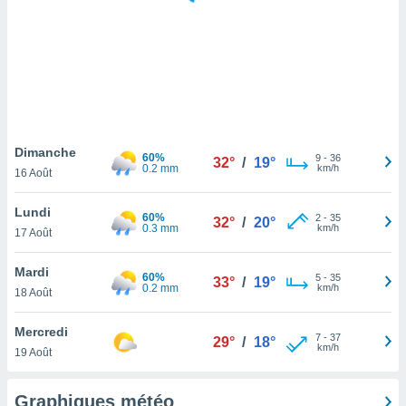
logies
e
s
tez pas
ation de
, vous
z à
à notre
Dimanche
60%
9
-
36
32°
/
19°
0.2 mm
km/h
16 Août
.com.
 cas,
Lundi
60%
2
-
35
us
32°
/
20°
0.3 mm
km/h
17 Août
ns que
s
Mardi
60%
5
-
35
33°
/
19°
ires
0.2 mm
km/h
18 Août
urer la
on sur le
Mercredi
7
-
37
 seront
29°
/
18°
km/h
19 Août
, et que
ies ne
as
Graphiques météo