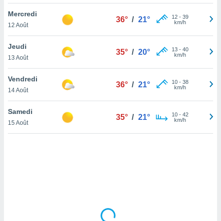
lisé en
Mercredi
 de
12
-
39
36°
/
21°
km/h
12 Août
. Vous
rouver
Jeudi
13
-
40
35°
/
20°
ations
km/h
13 Août
re
que de
Vendredi
kies
10
-
38
36°
/
21°
km/h
14 Août
r votre
ement à
ment en
Samedi
10
-
42
35°
/
21°
sur le
km/h
15 Août
res des
kies
le au
page de
te web.
MENT,
 les