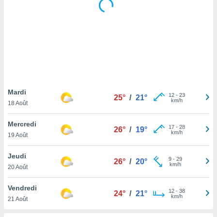
logies
e
s
tez pas
ation de
, vous
z à
à notre
Mardi
12
-
23
25°
/
21°
.com.
km/h
18 Août
 cas,
us
Mercredi
ns que
17
-
28
26°
/
19°
km/h
19 Août
s
ires
Jeudi
9
-
29
26°
/
20°
urer la
km/h
20 Août
on sur le
 seront
Vendredi
, et que
12
-
38
24°
/
21°
km/h
21 Août
ies ne
as