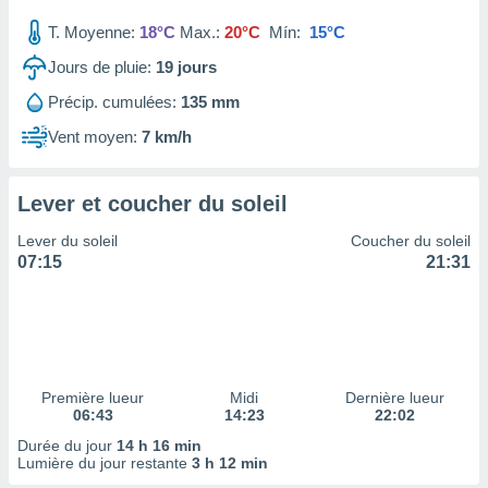
ires
ons le
T. Moyenne:
18°C
Max.:
20°C
Mín:
15°C
ent des
es
Jours de pluie:
19
jours
 :
Précip. cumulées:
135 mm
et/ou
 à des
Vent moyen:
7 km/h
ions sur
eil,
des
Lever et coucher du soleil
limitées
Lever du soleil
Coucher du soleil
nner la
07:15
21:31
, créer
ils pour
ité
lisée,
des
our
Première lueur
Midi
Dernière lueur
nner des
06:43
14:23
22:02
és
lisées,
Durée du jour
14 h 16 min
Lumière du jour restante
3 h 12 min
s profils
enus