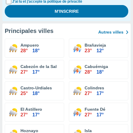
J'ai lu et j'accepte la politique de privacité
Principales villes
Autres villes
Ampuero
Brañavieja
28°
18°
23°
12°
Cabezón de la Sal
Cabuérniga
27°
17°
28°
18°
Castro-Urdiales
Colindres
25°
18°
27°
17°
El Astillero
Fuente Dé
27°
17°
27°
17°
Hoznayo
Isla