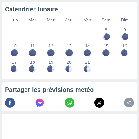
lisés,
Calendrier lunaire
des
our
Lun
Mar
Mer
Jeu
Ven
Sam
Dim
nner des
s
8
9
lisés,
la
10
11
12
13
14
15
16
ance des
s,
la
17
18
19
20
21
ance des
s,
dre les
par le
Partager les prévisions météo
ques ou
inaisons
ées
nt de
tes
,
er et
r les