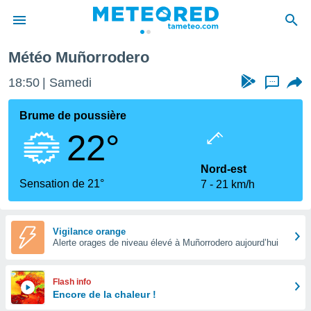
Météo Muñorrodero
e
ntialité
18:50
Samedi
...
enu de
o.com
Brume de poussière
o.com) a
22°
aré par
onnels
Nord-est
arantir
Sensation de 21°
7
21 km/h
té des
ions
. Vous
accéder
Vigilance orange
e en
Alerte orages de niveau élevé à Muñorrodero aujourd’hui
 les
s :
Flash info
Encore de la chaleur !
r les