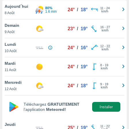
n «
Aujourd´hui
 et
80%
11
-
24
24°
/
18°
1.6 mm
km/h
r »,
8 Août
cédez au
 et vous
Demain
16
-
27
23°
/
19°
z
km/h
9 Août
ation de
Lundi
qu'ils
12
-
22
24°
/
16°
km/h
10 Août
 nous ou
aires,
Mardi
8
-
19
24°
/
19°
nt de
km/h
11 Août
t
er le
Mercredi
ement
9
-
19
24°
/
18°
km/h
12 Août
te, ainsi
per un
Téléchargez
GRATUITEMENT
écifique
Installer
l’application
Meteored!
us
de la
 et du
Jeudi
11
-
22
25°
/
19°