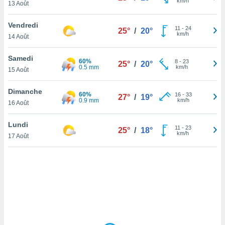
km/h
13 Août
lisé en
 de
Vendredi
. Vous
11
-
24
25°
/
20°
km/h
rouver
14 Août
ations
Samedi
60%
8
-
23
25°
/
20°
re
0.5 mm
km/h
15 Août
que de
kies
Dimanche
r votre
60%
16
-
33
27°
/
19°
0.9 mm
km/h
ement à
16 Août
ment en
sur le
Lundi
11
-
23
25°
/
18°
km/h
17 Août
res des
kies
le au
page de
te web.
MENT,
 les