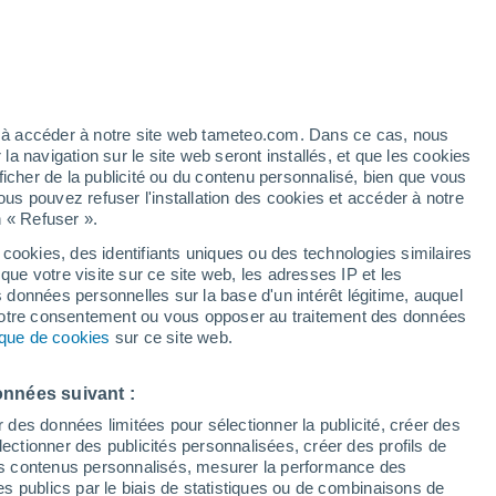
h
ez à accéder à notre site web tameteo.com. Dans ce cas, nous
 navigation sur le site web seront installés, et que les cookies
ficher de la publicité ou du contenu personnalisé, bien que vous
ous pouvez refuser l'installation des cookies et accéder à notre
n « Refuser ».
de
 cookies, des identifiants uniques ou des technologies similaires
que votre visite sur ce site web, les adresses IP et les
des températures
Radar de pluie
Satellites
Modèles
s données personnelles sur la base d'un intérêt légitime, auquel
 votre consentement ou vous opposer au traitement des données
tique de cookies
sur ce site web.
Lundi
Mardi
Mercredi
Jeudi
onnées suivant :
10 Août
11 Août
12 Août
13 Août
r des données limitées pour sélectionner la publicité, créer des
sélectionner des publicités personnalisées, créer des profils de
 des contenus personnalisés, mesurer la performance des
s publics par le biais de statistiques ou de combinaisons de