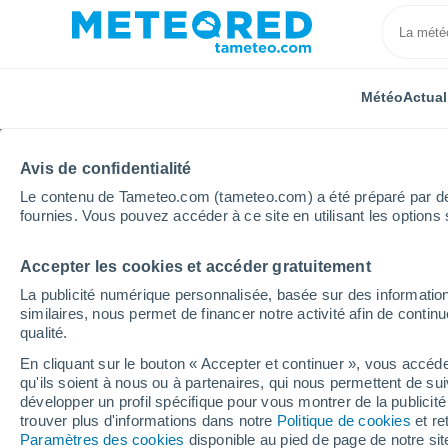
Météo
Actual
Avis de confidentialité
Le contenu de Tameteo.com (tameteo.com) a été préparé par des 
fournies. Vous pouvez accéder à ce site en utilisant les options 
Accepter les cookies et accéder gratuitement
Accueil
Hauts-de-France
Oise
Moyenneville
La publicité numérique personnalisée, basée sur des information
similaires, nous permet de financer notre activité afin de conti
Météo Moyenneville (O
qualité.
En cliquant sur le bouton « Accepter et continuer », vous accéde
20:58
Vendredi
qu'ils soient à nous ou à partenaires, qui nous permettent de sui
développer un profil spécifique pour vous montrer de la publicit
trouver plus d'informations dans notre
Politique de cookies
et re
Ensoleillé
Paramètres des cookies
disponible au pied de page de notre si