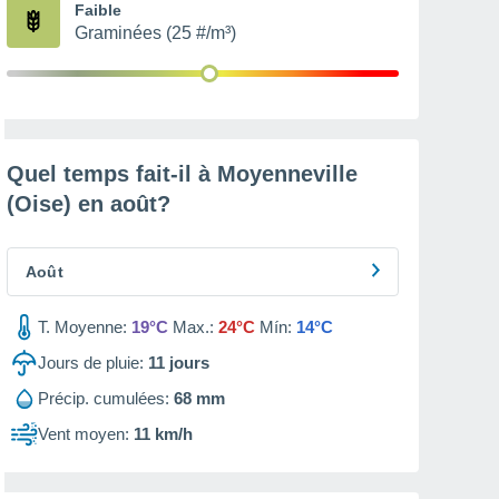
Faible
Graminées (25 #/m³)
Quel temps fait-il à Moyenneville
(Oise) en
août
?
Août
T. Moyenne:
19°C
Max.:
24°C
Mín:
14°C
Jours de pluie:
11
jours
Précip. cumulées:
68 mm
Vent moyen:
11 km/h