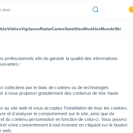
ités
Vidéos
Vigilance
Radar
Cartes
Satellites
Modèles
Monde
Ski
professionnels afin de garantir la qualité des informations
suivantes :
s collectées par le biais de cookies ou de technologies
nuer à vous proposer gratuitement des contenus de très haute
ise)
z au site web et vous acceptez l'installation de tous les cookies,
...
vre et d'analyser le comportement sur le site, ainsi que de
é et du contenu personnalisé en fonction de celui-ci. Vous pouvez
Heure par heure
tirer votre consentement à tout moment en cliquant sur le bouton
Ciel dégagé dans les prochaines
te web.
heures