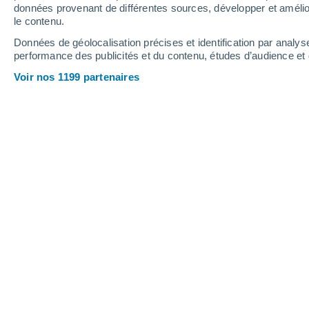
données provenant de différentes sources, développer et amélior
le contenu.
27°
/
11°
32°
/
14°
24°
/
10°
Données de géolocalisation précises et identification par analys
performance des publicités et du contenu, études d’audience e
9
-
24
km/h
12
-
21
km/h
16
10
-
24
km/h
Voir nos 1199 partenaires
Météo Moyenneville aujourd´hui
, 7 a
Ensoleillé
24°
17:00
T. ressentie
25°
Ensoleillé
24°
18:00
T. ressentie
25°
Ensoleillé
23°
19:00
T. ressentie
25°
Ensoleillé
22°
20:00
T. ressentie
25°