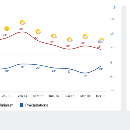
13
38°
10
35°
33°
30°
30°
28°
28°
7.5
5
20°
20°
19°
18°
18°
17°
15°
2.5
mm
Jeu
13
Ven
14
Sam
15
Dim
16
Lun
17
Mar
18
Mer
19
Minimum
Précipitations