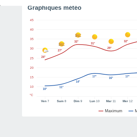
Graphiques météo
45
40
35
32°
32°
31°
29°
30
27°
24°
25
20
17°
17°
15
16°
14°
10
11°
10°
°C
Ven
7
Sam
8
Dim
9
Lun
10
Mar
11
Mer
12
Maximum