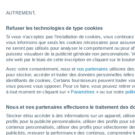
20°
AUTREMENT,
Nord-est
Refuser les technologies de type cookies
Sensation de 20°
6
-
15 km/
Si vous n'acceptez pas l'installation de cookies, vous continu
vous informons que seuls les cookies nécessaires pour assurer la
ne seront pas utilisés pour analyser le comportement ou pour af
puissiez visualiser de la publicité générale non personnalisée. V
Actualité
site web par le biais de cette inscription en cliquant sur le bouto
Le réchauffement climatique modifie le goût 
nos aliments
Avec votre consentement, nous et
nos partenaires
utilisons des
pour stocker, accéder et traiter des données personnelles telles 
Météo 1 - 7 jours
Heure par heure
Actualité
Carte 
identifiants de cookies. Certains fournisseurs peuvent traiter vo
vous pouvez vous opposer. Pour ce faire, vous pouvez retirer
à tout moment en cliquant sur «
Paramètres
» ou sur notre
poli
Demain
Dimanche
Aujourd´hui
Nous et nos partenaires effectuons le traitement des d
8 Août
9 Août
7 Août
Stocker et/ou accéder à des informations sur un appareil, utilise
profils pour la publicité personnalisée, utiliser des profils pour 
contenus personnalisés, utiliser des profils pour sélectionner
publicités, mesurer la performance des contenus, comprendre le