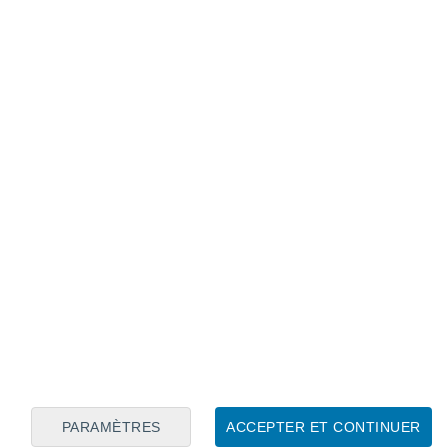
Calendrier lunaire
Lun
Mar
Mer
Jeu
Ven
Sam
Dim
7
8
9
10
11
12
13
14
15
16
17
18
19
20
PARAMÈTRES
ACCEPTER ET CONTINUER