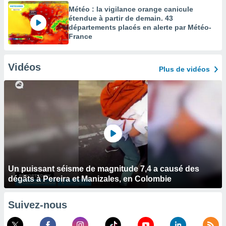
Météo : la vigilance orange canicule
étendue à partir de demain. 43
départements placés en alerte par Météo-
France
Vidéos
Plus de vidéos
Un puissant séisme de magnitude 7,4 a causé des
dégâts à Pereira et Manizales, en Colombie
Suivez-nous