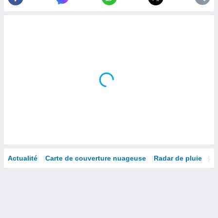
lisés,
des
our
nner des
s
lisés,
la
ance des
s,
la
ance des
s,
dre les
par le
ques ou
inaisons
Actualité
Carte de couverture nuageuse
Radar de pluie
Sa
ées
nt de
tes
,
er et
r les