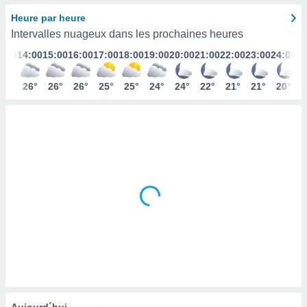
s et
Heure par heure
r
Intervalles nuageux dans les prochaines heures
tement
3:00
14:00
15:00
16:00
17:00
18:00
19:00
20:00
21:00
22:00
23:00
24:00
cité
ue
lisée,
25°
26°
26°
26°
25°
25°
24°
24°
22°
21°
21°
20°
ACCEPTER
ur des
ET
ions
CONTINUER
es par le
 cookies
PARAMÈTRES
gies
es, nous
de
 notre
afin de
r à vous
r
ment des
 de très
alité.
ant sur
Aujourd´hui