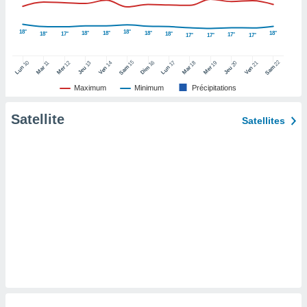
pour
 le
ement
18°
18°
18°
18°
18°
18°
18°
17°
18°
17°
17°
17°
17°
afficher
licité ou
15
22
10
16
17
12
14
18
19
21
11
13
20
enu
Sam
Sam
Lun
Mar
Dim
Lun
Mer
Ven
Mar
Mer
Ven
Jeu
Jeu
lisé,
Maximum
Minimum
Précipitations
e vous
Satellite
r de la
Satellites
 non
lisée.
uvez
ation des
et
à notre
 par le
 cette
ion en
sur le
«
».