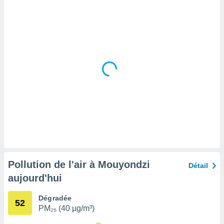
tre
ement,
enaires
s des
 des
nts
 ou des
gies
es pour
 accéder
r des
lles
ue votre
r ce site
Pollution de l'air à Mouyondzi
Détail
 IP et
aujourd'hui
ifiants
es.
Dégradée
52
PM₂₅ (40 µg/m³)
eurs
traiter