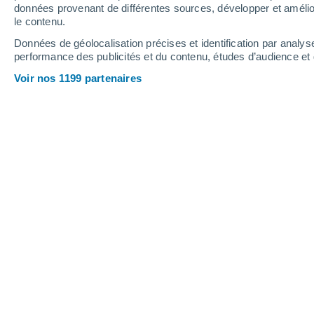
données provenant de différentes sources, développer et amélior
le contenu.
28°
/
14°
31°
/
15°
27°
/
17°
Données de géolocalisation précises et identification par analys
performance des publicités et du contenu, études d’audience e
11
-
26
km/h
9
-
20
km/h
12
14
-
33
km/h
Voir nos 1199 partenaires
Météo Morsang-sur-Seine aujourd´hu
Couvert
19°
09:00
T. ressentie
19°
Éclaircies
19°
10:00
T. ressentie
19°
Éclaircies
21°
11:00
T. ressentie
21°
Éclaircies
23°
12:00
T. ressentie
25°