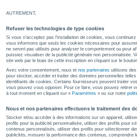
19°
AUTREMENT,
Nord-oues
Refuser les technologies de type cookies
Sensation de 19°
7
-
19 km/
Si vous n'acceptez pas l'installation de cookies, vous continu
vous informons que seuls les cookies nécessaires pour assurer la
ne seront pas utilisés pour analyser le comportement ou pour af
puissiez visualiser de la publicité générale non personnalisée. V
Flash info
site web par le biais de cette inscription en cliquant sur le bouto
Découvrez la tendance météo entre août et oc
Avec votre consentement, nous et
nos partenaires
utilisons des
pour stocker, accéder et traiter des données personnelles telles 
Météo 1 - 7 jours
Heure par heure
Actualité
Carte 
identifiants de cookies. Certains fournisseurs peuvent traiter vo
vous pouvez vous opposer. Pour ce faire, vous pouvez retirer
à tout moment en cliquant sur «
Paramètres
» ou sur notre
poli
Demain
Samedi
D
Aujourd´hui
Nous et nos partenaires effectuons le traitement des d
7 Août
8 Août
6 Août
Stocker et/ou accéder à des informations sur un appareil, utilise
profils pour la publicité personnalisée, utiliser des profils pour 
contenus personnalisés, utiliser des profils pour sélectionner
publicités, mesurer la performance des contenus, comprendre le