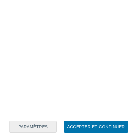
Calendrier lunaire
Lun
Mar
Mer
Jeu
Ven
Sam
Dim
6
7
8
9
10
11
12
13
14
15
16
17
18
19
PARAMÈTRES
ACCEPTER ET CONTINUER