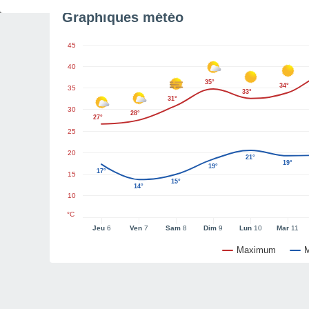
Graphiques météo
45
40
35°
34°
35
33°
31°
30
28°
27°
25
20
21°
19°
19°
17°
15
15°
14°
10
°C
Jeu
6
Ven
7
Sam
8
Dim
9
Lun
10
Mar
11
Maximum