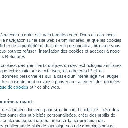
t
h
ez à accéder à notre site web tameteo.com. Dans ce cas, nous
 navigation sur le site web seront installés, et que les cookies
ficher de la publicité ou du contenu personnalisé, bien que vous
ous pouvez refuser l'installation des cookies et accéder à notre
n « Refuser ».
tobre
 cookies, des identifiants uniques ou des technologies similaires
que votre visite sur ce site web, les adresses IP et les
de pluie
Radar de pluie
Satellites
Modèles
s données personnelles sur la base d'un intérêt légitime, auquel
 votre consentement ou vous opposer au traitement des données
tique de cookies
sur ce site web.
imanche
Lundi
Mardi
Mercredi
onnées suivant :
9 Août
10 Août
11 Août
12 Août
r des données limitées pour sélectionner la publicité, créer des
sélectionner des publicités personnalisées, créer des profils de
 des contenus personnalisés, mesurer la performance des
s publics par le biais de statistiques ou de combinaisons de