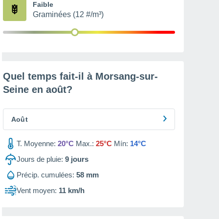
Faible
Graminées (12 #/m³)
Quel temps fait-il à Morsang-sur-
Seine en
août
?
Août
T. Moyenne:
20°C
Max.:
25°C
Mín:
14°C
Jours de pluie:
9
jours
Précip. cumulées:
58 mm
Vent moyen:
11 km/h