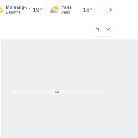
Morsang-sur-Seine
Paris
Montpelli
19°
18°
Essonne
Paris
Hérault
°C