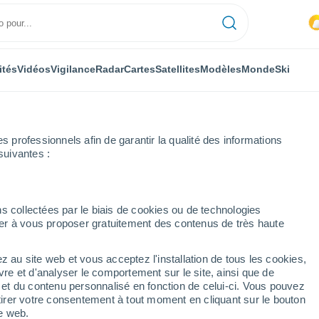
ités
Vidéos
Vigilance
Radar
Cartes
Satellites
Modèles
Monde
Ski
professionnels afin de garantir la qualité des informations
suivantes :
ine
s collectées par le biais de cookies ou de technologies
nuer à vous proposer gratuitement des contenus de très haute
ine
z au site web et vous acceptez l'installation de tous les cookies,
...
vre et d'analyser le comportement sur le site, ainsi que de
é et du contenu personnalisé en fonction de celui-ci. Vous pouvez
Heure par heure
tirer votre consentement à tout moment en cliquant sur le bouton
Ciel nuageux dans les
te web.
prochaines heures