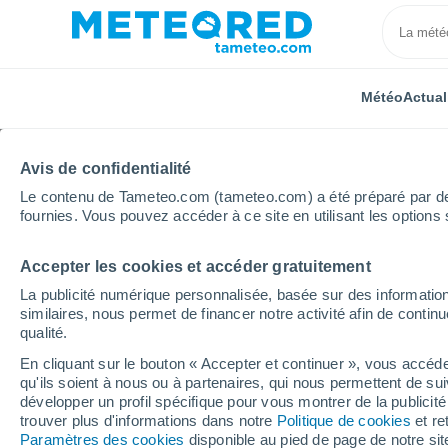
Météo
Actual
Avis de confidentialité
Le contenu de Tameteo.com (tameteo.com) a été préparé par des 
fournies. Vous pouvez accéder à ce site en utilisant les options 
Accepter les cookies et accéder gratuitement
Accueil
Île-de-France
Essonne
Morsang-sur-Se
La publicité numérique personnalisée, basée sur des information
similaires, nous permet de financer notre activité afin de conti
Météo Morsang-sur-Se
qualité.
En cliquant sur le bouton « Accepter et continuer », vous accéde
09:11
Jeudi
qu'ils soient à nous ou à partenaires, qui nous permettent de sui
développer un profil spécifique pour vous montrer de la publicit
trouver plus d'informations dans notre
Politique de cookies
et re
Couvert
Paramètres des cookies
disponible au pied de page de notre si