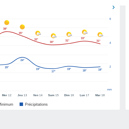
6
38°
35°
33°
32°
31°
31°
30°
4
24°
2
20°
19°
19°
18°
18°
17°
mm
Mer
12
Jeu
13
Ven
14
Sam
15
Dim
16
Lun
17
Mar
18
Minimum
Précipitations