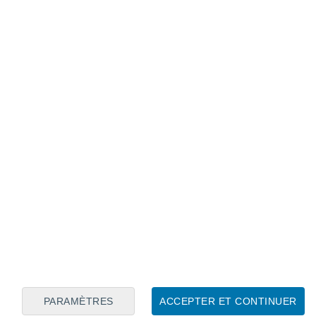
Calendrier lunaire
Lun
Mar
Mer
Jeu
Ven
Sam
Dim
9
10
11
12
13
14
15
16
17
18
19
20
21
22
PARAMÈTRES
ACCEPTER ET CONTINUER