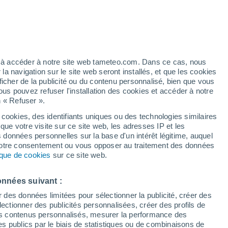
Vigilance jaune
Alerte orages de niveau modéré à
Dourdan aujourd’hui
h
ez à accéder à notre site web tameteo.com. Dans ce cas, nous
 navigation sur le site web seront installés, et que les cookies
ficher de la publicité ou du contenu personnalisé, bien que vous
ous pouvez refuser l'installation des cookies et accéder à notre
n « Refuser ».
!
 cookies, des identifiants uniques ou des technologies similaires
que votre visite sur ce site web, les adresses IP et les
de pluie
Radar de pluie
Satellites
Modèles
s données personnelles sur la base d'un intérêt légitime, auquel
 votre consentement ou vous opposer au traitement des données
tique de cookies
sur ce site web.
ercredi
Jeudi
Vendredi
Samedi
onnées suivant :
12 Août
13 Août
14 Août
15 Août
r des données limitées pour sélectionner la publicité, créer des
sélectionner des publicités personnalisées, créer des profils de
 des contenus personnalisés, mesurer la performance des
s publics par le biais de statistiques ou de combinaisons de
50%