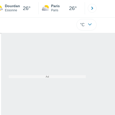
Dourdan
Paris
Montpelli
26°
26°
Essonne
Paris
Hérault
°C