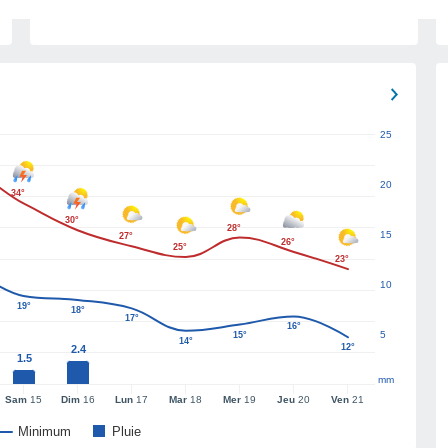
25
20
34°
30°
28°
15
27°
26°
25°
23°
10
19°
18°
17°
16°
5
15°
14°
12°
2.4
1.5
mm
Sam
15
Dim
16
Lun
17
Mar
18
Mer
19
Jeu
20
Ven
21
Minimum
Pluie