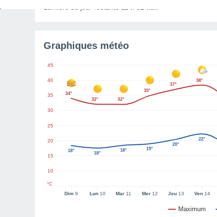
Lumière du jour restante
11 h 32 min
Graphiques météo
45
40
38°
37°
35°
34°
35
32°
32°
30
25
22°
20
20°
19°
18°
18°
18°
15
10
°C
Dim
9
Lun
10
Mar
11
Mer
12
Jeu
13
Ven
14
Maximum