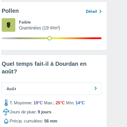
Pollen
Détail
Faible
Graminées (19 #/m³)
Quel temps fait-il à Dourdan en
août
?
Août
T. Moyenne:
19°C
Max.:
25°C
Mín:
14°C
Jours de pluie:
9
jours
Précip. cumulées:
56 mm