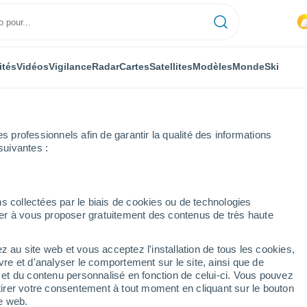
ités
Vidéos
Vigilance
Radar
Cartes
Satellites
Modèles
Monde
Ski
professionnels afin de garantir la qualité des informations
suivantes :
s collectées par le biais de cookies ou de technologies
nuer à vous proposer gratuitement des contenus de très haute
z au site web et vous acceptez l'installation de tous les cookies,
...
vre et d'analyser le comportement sur le site, ainsi que de
é et du contenu personnalisé en fonction de celui-ci. Vous pouvez
Heure par heure
tirer votre consentement à tout moment en cliquant sur le bouton
Ciel nuageux dans les
te web.
prochaines heures