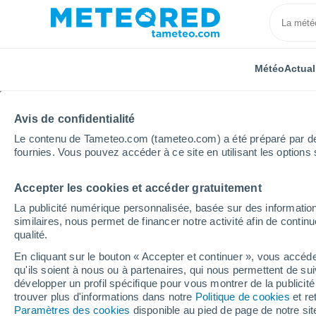
Météo
Actual
Avis de confidentialité
Le contenu de Tameteo.com (tameteo.com) a été préparé par des 
fournies. Vous pouvez accéder à ce site en utilisant les options 
Accepter les cookies et accéder gratuitement
Accueil
Île-de-France
Essonne
Dourdan
La publicité numérique personnalisée, basée sur des information
similaires, nous permet de financer notre activité afin de conti
Météo Dourdan
qualité.
En cliquant sur le bouton « Accepter et continuer », vous accéde
10:20
Dimanche
qu'ils soient à nous ou à partenaires, qui nous permettent de sui
développer un profil spécifique pour vous montrer de la publicit
trouver plus d'informations dans notre
Politique de cookies
et re
Couvert
Paramètres des cookies
disponible au pied de page de notre si