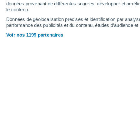
données provenant de différentes sources, développer et amélior
le contenu.
32°
/
18°
32°
/
18°
34°
/
18°
Données de géolocalisation précises et identification par analys
performance des publicités et du contenu, études d’audience e
15
-
28
km/h
14
-
32
km/h
12
15
-
35
km/h
Voir nos 1199 partenaires
Météo Dourdan aujourd´hui
, 9 août
Couvert
25°
10:00
T. ressentie
26°
Éclaircies
26°
11:00
T. ressentie
26°
Ciel variable
30°
12:00
T. ressentie
28°
Éclaircies
31°
13:00
T. ressentie
29°