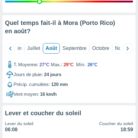
nées
lles sur
d'un
égitime,
Quel temps fait-il à Mora (Porto Rico)
vous
en
août
?
vous
 Pour ce
ous
Mai
Juin
Juillet
Août
Septembre
Octobre
Novembre
etirer
ement
T. Moyenne:
27°C
Max.:
29°C
Mín:
26°C
 opposer
ement
Jours de pluie:
24
jours
nées à
Précip. cumulées:
120 mm
ment en
 sur «
Vent moyen:
16 km/h
res
» ou
e
que de
Lever et coucher du soleil
kies
ite web.
Lever du soleil
Coucher du soleil
06:08
18:59
t nos