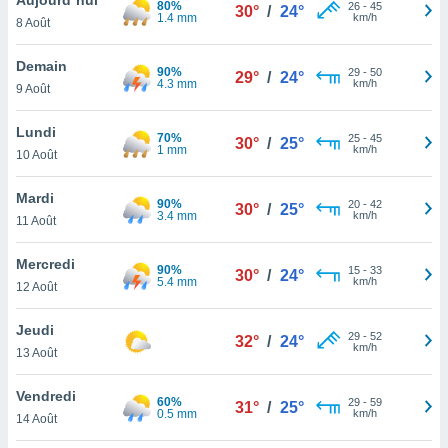
80%
n «
26
-
45
30°
/
24°
1.4 mm
km/h
8 Août
 et
r »,
cédez au
Demain
90%
29
-
50
29°
/
24°
 et vous
4.3 mm
km/h
9 Août
z
ation de
Lundi
70%
25
-
45
30°
/
25°
1 mm
km/h
10 Août
qu'ils
 nous ou
aires,
Mardi
90%
20
-
42
30°
/
25°
3.4 mm
km/h
11 Août
nt de
t
Mercredi
90%
15
-
33
er le
30°
/
24°
5.4 mm
km/h
12 Août
ement
te, ainsi
Jeudi
29
-
52
32°
/
24°
km/h
per un
13 Août
écifique
us
Vendredi
60%
29
-
59
de la
31°
/
25°
0.5 mm
km/h
14 Août
 et du