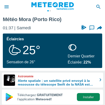
Météo Mora (Porto Rico)
e
ntialité
01:37
Samedi
...
enu de
o.com
Éclaircies
o.com) a
25°
aré par
onnels
Dernier Quartier
arantir
Sensation de 26°
Éclairée:
22%
té des
ions
. Vous
Astronomie
accéder
Alerte spatiale : un satellite privé envoyé à la
e en
rescousse du télescope Swift de la NASA est
 les
hors de contrôle
Téléchargez
GRATUITEMENT
s :
Installer
l’application
Meteored!
r les