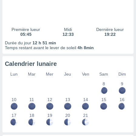
ires
ons le
ent des
es
 :
Première lueur
Midi
Dernière lueur
et/ou
05:45
12:33
19:22
 à des
Durée du jour
12 h 51 min
ions sur
Temps restant avant le lever de soleil
4h 8min
eil,
des
limitées
Calendrier lunaire
nner la
Lun
Mar
Mer
Jeu
Ven
Sam
Dim
, créer
ils pour
8
9
ité
lisée,
10
11
12
13
14
15
16
des
our
nner des
17
18
19
20
21
és
lisées,
s profils
enus