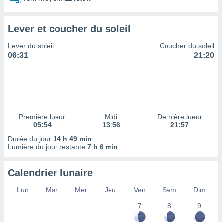
ires
ons le
ent des
Lever et coucher du soleil
es
 :
Lever du soleil
Coucher du soleil
et/ou
06:31
21:20
 à des
ions sur
eil,
des
limitées
Première lueur
Midi
Dernière lueur
nner la
05:54
13:56
21:57
, créer
ils pour
Durée du jour
14 h 49 min
ité
Lumière du jour restante
7 h 6 min
lisée,
des
Calendrier lunaire
our
nner des
Lun
Mar
Mer
Jeu
Ven
Sam
Dim
és
lisées,
7
8
9
s profils
enus