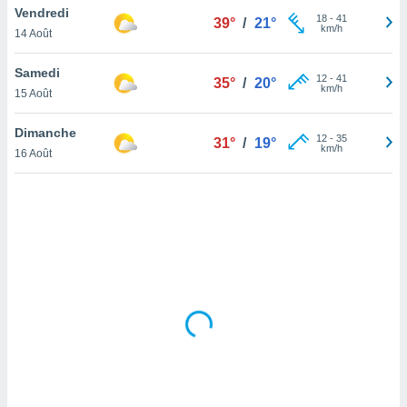
Vendredi
lisé en
18
-
41
39°
/
21°
km/h
 de
14 Août
. Vous
rouver
Samedi
12
-
41
35°
/
20°
km/h
15 Août
ations
re
Dimanche
que de
12
-
35
31°
/
19°
km/h
kies
16 Août
r votre
ement à
ment en
sur le
res des
kies
le au
page de
te web.
MENT,
 les