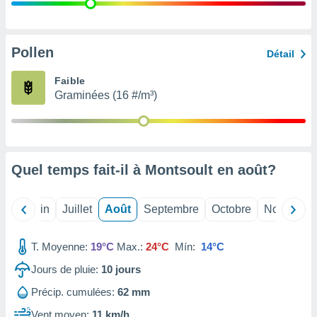
nées
lles sur
d'un
égitime,
Pollen
Détail
vous
vous
Faible
 Pour ce
Graminées (16 #/m³)
ous
etirer
ement
 opposer
Quel temps fait-il à Montsoult en
août
?
ement
nées à
ment en
Mai
Juin
Juillet
Août
Septembre
Octobre
Novembre
 sur «
res
» ou
e
T. Moyenne:
19°C
Max.:
24°C
Mín:
14°C
que de
kies
Jours de pluie:
10
jours
ite web.
Précip. cumulées:
62 mm
t nos
Vent moyen:
11 km/h