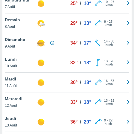
n «
10
-
27
25°
/
10°
km/h
7 Août
 et
r »,
cédez au
Demain
9
-
25
29°
/
13°
 et vous
km/h
8 Août
z
ation de
Dimanche
14
-
38
34°
/
17°
km/h
9 Août
qu'ils
 nous ou
aires,
Lundi
13
-
28
32°
/
18°
km/h
10 Août
nt de
t
Mardi
16
-
37
er le
30°
/
18°
km/h
11 Août
ement
te, ainsi
Mercredi
13
-
32
33°
/
18°
km/h
per un
12 Août
écifique
us
Jeudi
9
-
22
de la
36°
/
20°
km/h
13 Août
 et du