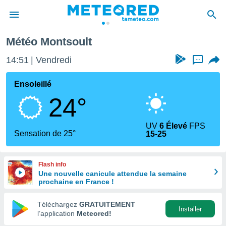
Météo Montsoult
e
ntialité
14:51
Vendredi
...
enu de
o.com
Ensoleillé
o.com) a
24°
aré par
onnels
UV
6 Élevé
FPS
arantir
Sensation de 25°
15-25
té des
ions
. Vous
Flash info
accéder
Une nouvelle canicule attendue la semaine
e en
prochaine en France !
 les
Téléchargez
GRATUITEMENT
s :
Installer
l’application
Meteored!
r les