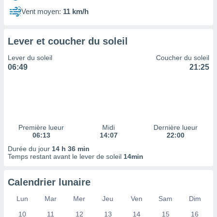
ires
ons le
Vent moyen:
11 km/h
ent des
es
 :
Lever et coucher du soleil
et/ou
Lever du soleil
Coucher du soleil
 à des
06:49
21:25
ions sur
eil,
des
limitées
nner la
, créer
Première lueur
Midi
Dernière lueur
ils pour
06:13
14:07
22:00
ité
Durée du jour
14 h 36 min
lisée,
Temps restant avant le lever de soleil
14min
des
our
nner des
Calendrier lunaire
és
lisées,
Lun
Mar
Mer
Jeu
Ven
Sam
Dim
s profils
10
11
12
13
14
15
16
enus