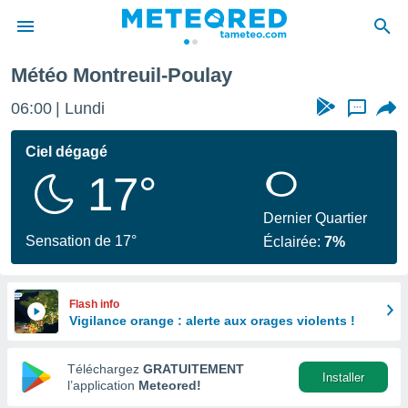
reuil-Poulay
Météo Montreuil-Poulay
e
ntialité
06:00
Lundi
...
enu de
o.com
Ciel dégagé
o.com) a
17°
aré par
onnels
Dernier Quartier
arantir
Sensation de 17°
Éclairée:
7%
té des
ions
. Vous
accéder
Flash info
e en
Vigilance orange : alerte aux orages violents !
 les
Téléchargez
GRATUITEMENT
s :
Installer
l’application
Meteored!
r les