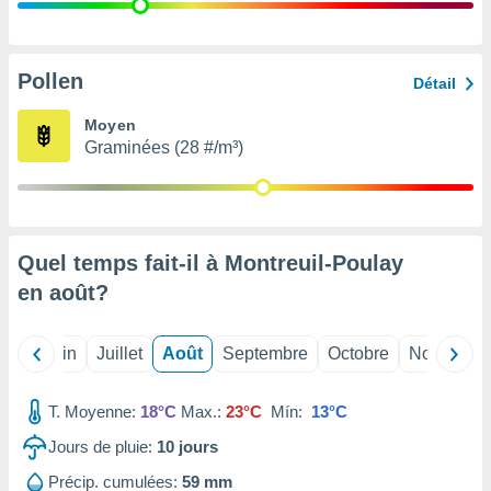
nées
lles sur
d'un
égitime,
Pollen
Détail
vous
vous
Moyen
 Pour ce
Graminées (28 #/m³)
ous
etirer
ement
 opposer
Quel temps fait-il à Montreuil-Poulay
ement
nées à
en
août
?
ment en
 sur «
res
» ou
Mai
Juin
Juillet
Août
Septembre
Octobre
Novembre
e
que de
kies
T. Moyenne:
18°C
Max.:
23°C
Mín:
13°C
ite web.
Jours de pluie:
10
jours
t nos
Précip. cumulées:
59 mm