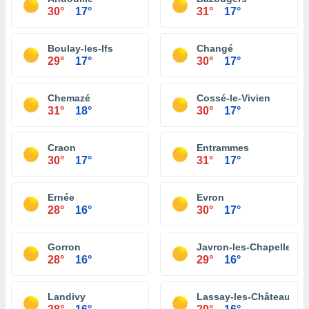
30°
17°
31°
17°
Boulay-les-Ifs
Changé
29°
17°
30°
17°
Chemazé
Cossé-le-Vivien
31°
18°
30°
17°
Craon
Entrammes
30°
17°
31°
17°
Ernée
Evron
28°
16°
30°
17°
Gorron
Javron-les-Chapelles
28°
16°
29°
16°
Landivy
Lassay-les-Châteaux