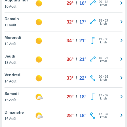
n «
20
-
34
29°
/
16°
km/h
10 Août
 et
r »,
cédez au
Demain
15
-
27
32°
/
17°
 et vous
km/h
11 Août
z
ation de
Mercredi
19
-
33
34°
/
21°
km/h
12 Août
qu'ils
 nous ou
aires,
Jeudi
15
-
24
36°
/
21°
km/h
13 Août
nt de
t
Vendredi
20
-
36
er le
33°
/
22°
km/h
14 Août
ement
te, ainsi
Samedi
17
-
37
29°
/
18°
km/h
per un
15 Août
écifique
us
Dimanche
17
-
37
de la
28°
/
18°
km/h
16 Août
 et du