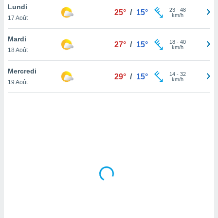
Lundi
lisé en
23
-
48
25°
/
15°
km/h
 de
17 Août
. Vous
rouver
Mardi
18
-
40
27°
/
15°
km/h
18 Août
ations
re
Mercredi
que de
14
-
32
29°
/
15°
km/h
kies
19 Août
r votre
ement à
ment en
sur le
res des
kies
le au
page de
te web.
MENT,
 les