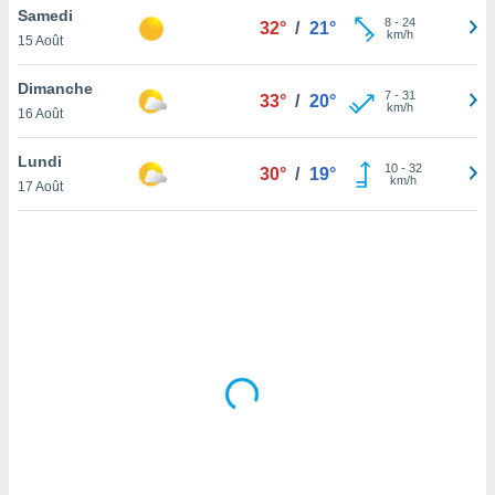
Samedi
lisé en
8
-
24
32°
/
21°
km/h
 de
15 Août
. Vous
rouver
Dimanche
7
-
31
33°
/
20°
km/h
16 Août
ations
re
Lundi
que de
10
-
32
30°
/
19°
km/h
kies
17 Août
r votre
ement à
ment en
sur le
res des
kies
le au
page de
te web.
MENT,
 les