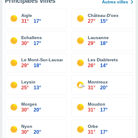
Principales villes
Autres villes
Aigle
Château-D'oex
31°
17°
27°
15°
Echallens
Lausanne
30°
17°
29°
18°
Le Mont-Sur-Lausanne
Les Diablerets
29°
18°
26°
14°
Leysin
Montreux
25°
13°
31°
20°
Morges
Moudon
30°
20°
31°
17°
Nyon
Orbe
30°
20°
31°
17°