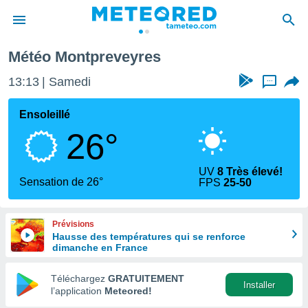
Météo Montpreveyres
e
ntialité
13:13
Samedi
...
enu de
o.com
Ensoleillé
o.com) a
26°
aré par
onnels
UV
8 Très élevé!
arantir
Sensation de 26°
FPS
25-50
té des
ions
. Vous
Prévisions
accéder
Hausse des températures qui se renforce
e en
dimanche en France
 les
Téléchargez
GRATUITEMENT
s :
Installer
l’application
Meteored!
r les