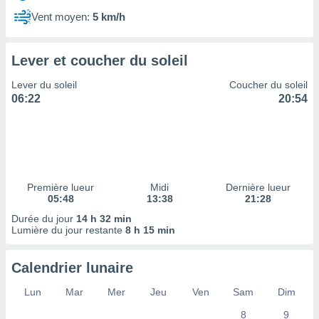
ires
ons le
Vent moyen:
5 km/h
ent des
es
 :
Lever et coucher du soleil
et/ou
Lever du soleil
Coucher du soleil
 à des
06:22
20:54
ions sur
eil,
des
limitées
nner la
, créer
Première lueur
Midi
Dernière lueur
ils pour
05:48
13:38
21:28
ité
Durée du jour
14 h 32 min
lisée,
Lumière du jour restante
8 h 15 min
des
our
nner des
Calendrier lunaire
és
lisées,
Lun
Mar
Mer
Jeu
Ven
Sam
Dim
s profils
8
9
enus