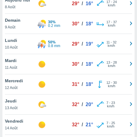
n «
17
-
24
29°
/
16°
km/h
8 Août
 et
r »,
cédez au
Demain
30%
17
-
37
30°
/
18°
 et vous
0.2 mm
km/h
9 Août
z
ation de
Lundi
50%
11
-
32
29°
/
19°
0.8 mm
km/h
10 Août
qu'ils
 nous ou
aires,
Mardi
13
-
28
30°
/
18°
km/h
11 Août
nt de
t
Mercredi
12
-
30
er le
31°
/
18°
km/h
12 Août
ement
te, ainsi
Jeudi
7
-
23
32°
/
20°
km/h
per un
13 Août
écifique
us
Vendredi
7
-
25
de la
32°
/
21°
km/h
14 Août
 et du