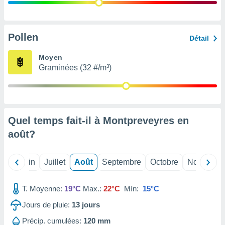
nées
lles sur
d'un
égitime,
Pollen
Détail
vous
vous
Moyen
 Pour ce
Graminées (32 #/m³)
ous
etirer
ement
 opposer
Quel temps fait-il à Montpreveyres en
ement
nées à
août
?
ment en
 sur «
res
» ou
Mai
Juin
Juillet
Août
Septembre
Octobre
Novembre
e
que de
kies
T. Moyenne:
19°C
Max.:
22°C
Mín:
15°C
ite web.
Jours de pluie:
13
jours
t nos
Précip. cumulées:
120 mm