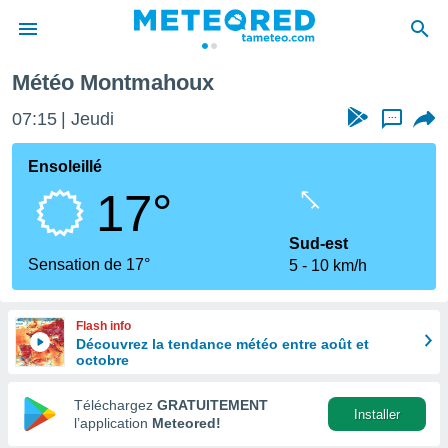
Montmahoux
Météo Montmahoux
e
ntialité
07:15
Jeudi
...
enu de
o.com
Ensoleillé
o.com) a
17°
aré par
onnels
Sud-est
arantir
Sensation de 17°
5
10 km/h
té des
ions
. Vous
Flash info
accéder
Découvrez la tendance météo entre août et
e en
octobre
 les
Téléchargez
GRATUITEMENT
s :
Installer
l’application
Meteored!
r les