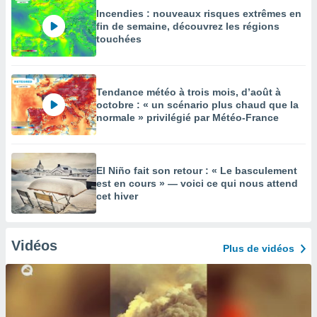
Incendies : nouveaux risques extrêmes en
fin de semaine, découvrez les régions
touchées
Tendance météo à trois mois, d’août à
octobre : « un scénario plus chaud que la
normale » privilégié par Météo-France
El Niño fait son retour : « Le basculement
est en cours » — voici ce qui nous attend
cet hiver
Vidéos
Plus de vidéos