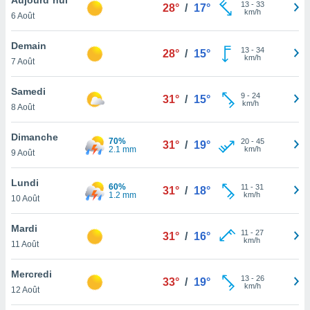
n «
13
-
33
28°
/
17°
km/h
6 Août
 et
r »,
cédez au
Demain
13
-
34
28°
/
15°
 et vous
km/h
7 Août
z
ation de
Samedi
9
-
24
31°
/
15°
km/h
8 Août
qu'ils
 nous ou
aires,
Dimanche
70%
20
-
45
31°
/
19°
2.1 mm
km/h
9 Août
nt de
t
Lundi
60%
11
-
31
er le
31°
/
18°
1.2 mm
km/h
10 Août
ement
te, ainsi
Mardi
11
-
27
31°
/
16°
km/h
per un
11 Août
écifique
us
Mercredi
13
-
26
de la
33°
/
19°
km/h
12 Août
 et du