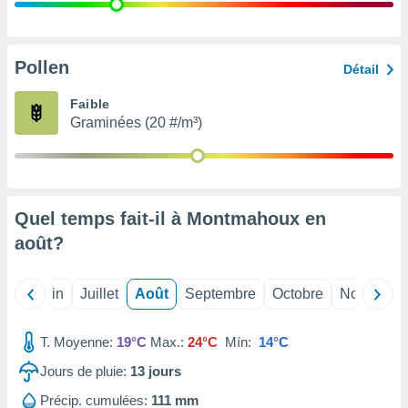
nées
lles sur
d'un
égitime,
Pollen
Détail
vous
vous
Faible
 Pour ce
Graminées (20 #/m³)
ous
etirer
ement
 opposer
Quel temps fait-il à Montmahoux en
ement
nées à
août
?
ment en
 sur «
res
» ou
Mai
Juin
Juillet
Août
Septembre
Octobre
Novembre
e
que de
kies
T. Moyenne:
19°C
Max.:
24°C
Mín:
14°C
ite web.
Jours de pluie:
13
jours
t nos
Précip. cumulées:
111 mm