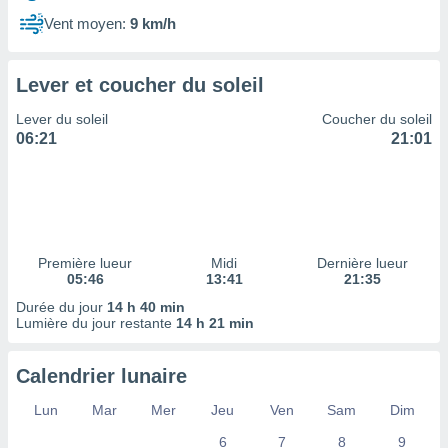
ires
ons le
Vent moyen:
9 km/h
ent des
es
 :
Lever et coucher du soleil
et/ou
Lever du soleil
Coucher du soleil
 à des
06:21
21:01
ions sur
eil,
des
limitées
nner la
, créer
Première lueur
Midi
Dernière lueur
ils pour
05:46
13:41
21:35
ité
Durée du jour
14 h 40 min
lisée,
Lumière du jour restante
14 h 21 min
des
our
nner des
Calendrier lunaire
és
lisées,
Lun
Mar
Mer
Jeu
Ven
Sam
Dim
s profils
6
7
8
9
enus