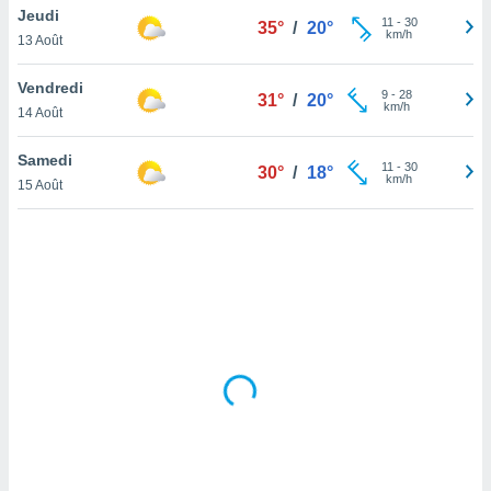
Jeudi
lisé en
11
-
30
35°
/
20°
km/h
 de
13 Août
. Vous
rouver
Vendredi
9
-
28
31°
/
20°
km/h
14 Août
ations
re
Samedi
que de
11
-
30
30°
/
18°
km/h
kies
15 Août
r votre
ement à
ment en
sur le
res des
kies
le au
page de
te web.
MENT,
 les