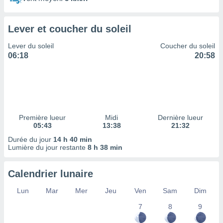
ires
ons le
ent des
Lever et coucher du soleil
es
 :
Lever du soleil
Coucher du soleil
et/ou
06:18
20:58
 à des
ions sur
eil,
des
limitées
Première lueur
Midi
Dernière lueur
nner la
05:43
13:38
21:32
, créer
ils pour
Durée du jour
14 h 40 min
ité
Lumière du jour restante
8 h 38 min
lisée,
des
Calendrier lunaire
our
nner des
Lun
Mar
Mer
Jeu
Ven
Sam
Dim
és
lisées,
7
8
9
s profils
enus