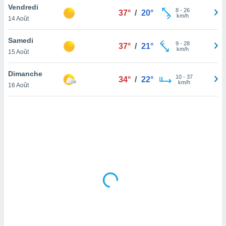
Vendredi
lisé en
8
-
26
37°
/
20°
km/h
 de
14 Août
. Vous
rouver
Samedi
9
-
28
37°
/
21°
km/h
15 Août
ations
re
Dimanche
que de
10
-
37
34°
/
22°
km/h
kies
16 Août
r votre
ement à
ment en
sur le
res des
kies
le au
page de
te web.
MENT,
 les