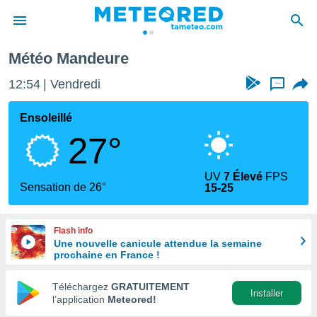
Mandeure
Météo Mandeure
e
ntialité
12:54
Vendredi
...
enu de
o.com
Ensoleillé
o.com) a
27°
aré par
onnels
UV
7 Élevé
FPS
arantir
Sensation de 26°
15-25
té des
ions
. Vous
Flash info
accéder
Une nouvelle canicule attendue la semaine
e en
prochaine en France !
 les
Téléchargez
GRATUITEMENT
s :
Installer
l’application
Meteored!
r les