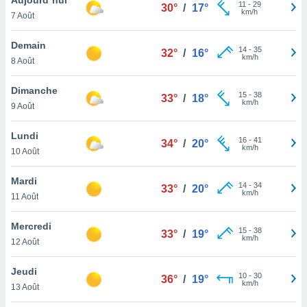
n «
11
-
29
30°
/
17°
km/h
7 Août
 et
r »,
cédez au
Demain
14
-
35
32°
/
16°
 et vous
km/h
8 Août
z
ation de
Dimanche
15
-
38
33°
/
18°
km/h
9 Août
qu'ils
 nous ou
aires,
Lundi
16
-
41
34°
/
20°
km/h
10 Août
nt de
t
Mardi
14
-
34
er le
33°
/
20°
km/h
11 Août
ement
te, ainsi
Mercredi
15
-
38
33°
/
19°
km/h
per un
12 Août
écifique
us
Jeudi
10
-
30
de la
36°
/
19°
km/h
13 Août
 et du