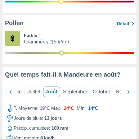
nées
lles sur
d'un
égitime,
Pollen
Détail
vous
vous
Faible
 Pour ce
Graminées (15 #/m³)
ous
etirer
ement
 opposer
Quel temps fait-il à Mandeure en
août
?
ement
nées à
ment en
Mai
Juin
Juillet
Août
Septembre
Octobre
Novembre
 sur «
res
» ou
e
T. Moyenne:
19°C
Max.:
24°C
Mín:
14°C
que de
kies
Jours de pluie:
13
jours
ite web.
Précip. cumulées:
100 mm
t nos
Vent moyen:
8 km/h