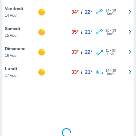
lisé en
Vendredi
 de
14
-
39
34°
/
22°
km/h
14 Août
. Vous
rouver
Samedi
10
-
33
35°
/
21°
ations
km/h
15 Août
re
que de
Dimanche
kies
11
-
37
33°
/
22°
km/h
16 Août
r votre
ement à
ment en
Lundi
14
-
39
33°
/
21°
sur le
km/h
17 Août
res des
kies
le au
page de
te web.
MENT,
 les