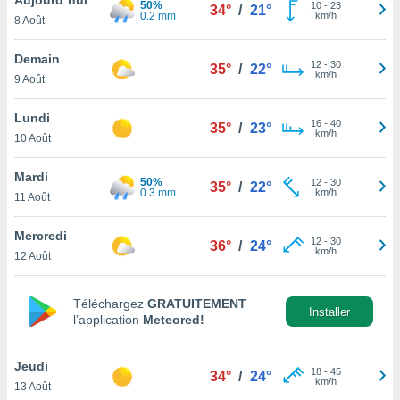
50%
n «
10
-
23
34°
/
21°
0.2 mm
km/h
8 Août
 et
r »,
cédez au
Demain
12
-
30
35°
/
22°
 et vous
km/h
9 Août
z
ation de
Lundi
16
-
40
35°
/
23°
km/h
10 Août
qu'ils
 nous ou
aires,
Mardi
50%
12
-
30
35°
/
22°
0.3 mm
km/h
11 Août
nt de
t
Mercredi
12
-
30
er le
36°
/
24°
km/h
12 Août
ement
te, ainsi
Téléchargez
GRATUITEMENT
per un
Installer
l’application
Meteored!
écifique
us
de la
Jeudi
18
-
45
34°
/
24°
 et du
km/h
13 Août