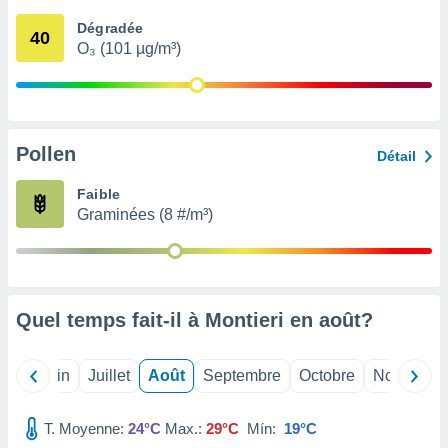
nées
Dégradée
lles sur
40
O₃ (101 µg/m³)
d'un
égitime,
vous
vous
 Pour ce
ous
Pollen
Détail
etirer
Faible
ement
Graminées (8 #/m³)
 opposer
ement
nées à
ment en
 sur «
res
» ou
Quel temps fait-il à Montieri en
août
?
e
que de
kies
Mai
Juin
Juillet
Août
Septembre
Octobre
Novembre
ite web.
T. Moyenne:
24°C
Max.:
29°C
Mín:
19°C
t nos