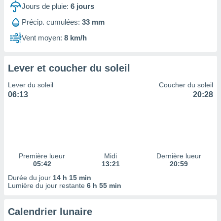
ires
Jours de pluie:
6
jours
ons le
ent des
Précip. cumulées:
33 mm
es
Vent moyen:
8 km/h
 :
et/ou
 à des
Lever et coucher du soleil
ions sur
eil,
Lever du soleil
Coucher du soleil
des
06:13
20:28
limitées
nner la
, créer
ils pour
ité
lisée,
Première lueur
Midi
Dernière lueur
05:42
13:21
20:59
des
our
Durée du jour
14 h 15 min
nner des
Lumière du jour restante
6 h 55 min
és
lisées,
Calendrier lunaire
s profils
enus