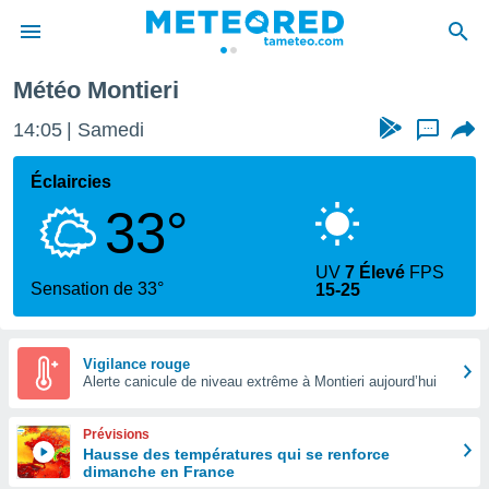
Météo Montieri
e
ntialité
14:05
Samedi
...
enu de
o.com
Éclaircies
o.com) a
33°
aré par
onnels
UV
7 Élevé
FPS
arantir
Sensation de 33°
15-25
té des
ions
. Vous
accéder
Vigilance rouge
e en
Alerte canicule de niveau extrême à Montieri aujourd’hui
 les
Prévisions
s :
Hausse des températures qui se renforce
dimanche en France
r les