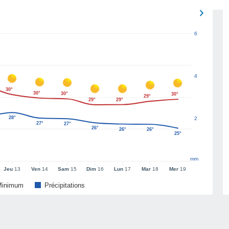
6
4
30°
30°
30°
30°
29°
29°
29°
28°
2
27°
27°
26°
26°
26°
25°
mm
Jeu
13
Ven
14
Sam
15
Dim
16
Lun
17
Mar
18
Mer
19
Minimum
Précipitations