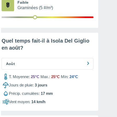
Faible
Graminées (5 #/m³)
Quel temps fait-il à Isola Del Giglio
en
août
?
Août
T. Moyenne:
25°C
Max.:
25°C
Mín:
24°C
Jours de pluie:
3
jours
Précip. cumulées:
17 mm
Vent moyen:
14 km/h