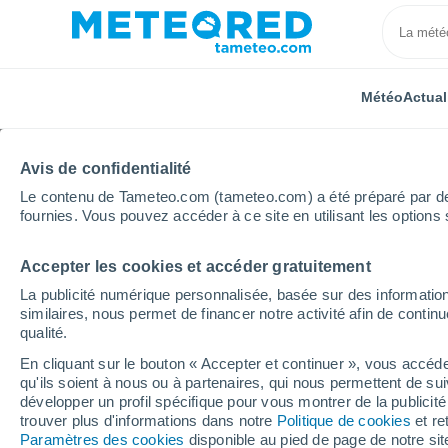
Météo
Actual
Avis de confidentialité
Le contenu de Tameteo.com (tameteo.com) a été préparé par des 
fournies. Vous pouvez accéder à ce site en utilisant les options 
Accepter les cookies et accéder gratuitement
Accueil
Italie
Province de Grosseto
Isola Del Gi
La publicité numérique personnalisée, basée sur des information
similaires, nous permet de financer notre activité afin de conti
Météo Isola Del Giglio
qualité.
En cliquant sur le bouton « Accepter et continuer », vous accéde
18:47
Vendredi
qu'ils soient à nous ou à partenaires, qui nous permettent de sui
développer un profil spécifique pour vous montrer de la publicit
trouver plus d'informations dans notre
Politique de cookies
et re
Ensoleillé
Paramètres des cookies
disponible au pied de page de notre si