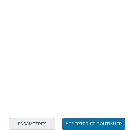
Calendrier lunaire
Lun
Mar
Mer
Jeu
Ven
Sam
Dim
7
8
9
10
11
12
13
14
15
16
17
18
19
20
PARAMÈTRES
ACCEPTER ET CONTINUER