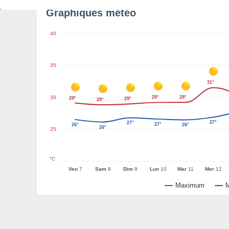
Graphiques météo
40
35
31°
30
29°
29°
29°
29°
29°
27°
27°
27°
26°
26°
26°
25
°C
Ven
7
Sam
8
Dim
9
Lun
10
Mar
11
Mer
12
Maximum