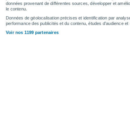
données provenant de différentes sources, développer et amélior
le contenu.
29°
/
26°
29°
/
27°
29°
/
26°
Données de géolocalisation précises et identification par analys
performance des publicités et du contenu, études d’audience e
19
-
25
km/h
19
-
25
km/h
23
17
-
22
km/h
Voir nos 1199 partenaires
Météo Isola Del Giglio aujourd´hui
, 7
Ensoleillé
28°
17:00
T. ressentie
32°
Ensoleillé
28°
18:00
T. ressentie
32°
Ensoleillé
28°
19:00
T. ressentie
33°
Ensoleillé
29°
20:00
T. ressentie
33°