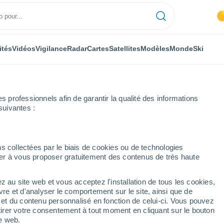
ités
Vidéos
Vigilance
Radar
Cartes
Satellites
Modèles
Monde
Ski
professionnels afin de garantir la qualité des informations
suivantes :
glio
s collectées par le biais de cookies ou de technologies
nuer à vous proposer gratuitement des contenus de très haute
z au site web et vous acceptez l'installation de tous les cookies,
...
vre et d'analyser le comportement sur le site, ainsi que de
é et du contenu personnalisé en fonction de celui-ci. Vous pouvez
Heure par heure
tirer votre consentement à tout moment en cliquant sur le bouton
Ciel dégagé dans les prochaines
te web.
heures