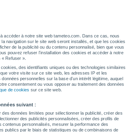
/h
ez à accéder à notre site web tameteo.com. Dans ce cas, nous
 navigation sur le site web seront installés, et que les cookies
ficher de la publicité ou du contenu personnalisé, bien que vous
ous pouvez refuser l'installation des cookies et accéder à notre
n « Refuser ».
de
 cookies, des identifiants uniques ou des technologies similaires
que votre visite sur ce site web, les adresses IP et les
des températures
Radar de pluie
Satellites
Modèles
s données personnelles sur la base d'un intérêt légitime, auquel
 votre consentement ou vous opposer au traitement des données
tique de cookies
sur ce site web.
Lundi
Mardi
Mercredi
Jeudi
onnées suivant :
10 Août
11 Août
12 Août
13 Août
r des données limitées pour sélectionner la publicité, créer des
sélectionner des publicités personnalisées, créer des profils de
 des contenus personnalisés, mesurer la performance des
s publics par le biais de statistiques ou de combinaisons de