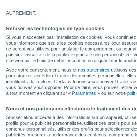
28°
AUTREMENT,
Ouest
Refuser les technologies de type cookies
Sensation de 33°
12
-
17 km
Si vous n'acceptez pas l'installation de cookies, vous continu
vous informons que seuls les cookies nécessaires pour assurer la
ne seront pas utilisés pour analyser le comportement ou pour af
puissiez visualiser de la publicité générale non personnalisée. V
Actualité
site web par le biais de cette inscription en cliquant sur le bouto
Le réchauffement climatique modifie le goût 
nos aliments
Avec votre consentement, nous et
nos partenaires
utilisons des
pour stocker, accéder et traiter des données personnelles telles 
Météo 1 - 7 jours
Heure par heure
Actualité
Carte 
identifiants de cookies. Certains fournisseurs peuvent traiter vo
vous pouvez vous opposer. Pour ce faire, vous pouvez retirer
à tout moment en cliquant sur «
Paramètres
» ou sur notre
poli
Demain
Dimanche
Aujourd´hui
Nous et nos partenaires effectuons le traitement des d
8 Août
9 Août
7 Août
Stocker et/ou accéder à des informations sur un appareil, utilise
profils pour la publicité personnalisée, utiliser des profils pour 
contenus personnalisés, utiliser des profils pour sélectionner
publicités, mesurer la performance des contenus, comprendre le