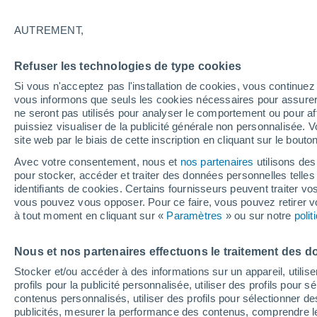
17°
AUTREMENT,
Nord-oues
Refuser les technologies de type cookies
Sensation de 17°
7
-
16 km/
Si vous n'acceptez pas l'installation de cookies, vous continu
vous informons que seuls les cookies nécessaires pour assurer la
ne seront pas utilisés pour analyser le comportement ou pour af
puissiez visualiser de la publicité générale non personnalisée. V
Flash info
site web par le biais de cette inscription en cliquant sur le bouto
Découvrez la tendance météo entre août et oc
Avec votre consentement, nous et
nos partenaires
utilisons des
pour stocker, accéder et traiter des données personnelles telles 
Météo 1 - 7 jours
Heure par heure
Actualité
Carte 
identifiants de cookies. Certains fournisseurs peuvent traiter vo
vous pouvez vous opposer. Pour ce faire, vous pouvez retirer
à tout moment en cliquant sur «
Paramètres
» ou sur notre
poli
Demain
Samedi
D
Aujourd´hui
Nous et nos partenaires effectuons le traitement des d
7 Août
8 Août
6 Août
Stocker et/ou accéder à des informations sur un appareil, utilise
profils pour la publicité personnalisée, utiliser des profils pour 
contenus personnalisés, utiliser des profils pour sélectionner
publicités, mesurer la performance des contenus, comprendre le