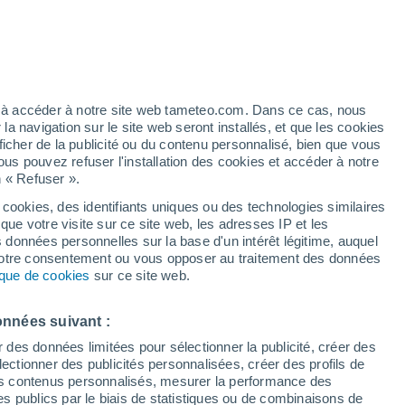
t
h
ez à accéder à notre site web tameteo.com. Dans ce cas, nous
 navigation sur le site web seront installés, et que les cookies
ficher de la publicité ou du contenu personnalisé, bien que vous
ous pouvez refuser l'installation des cookies et accéder à notre
n « Refuser ».
tobre
 cookies, des identifiants uniques ou des technologies similaires
que votre visite sur ce site web, les adresses IP et les
de pluie
Radar de pluie
Satellites
Modèles
s données personnelles sur la base d'un intérêt légitime, auquel
 votre consentement ou vous opposer au traitement des données
tique de cookies
sur ce site web.
imanche
Lundi
Mardi
Mercredi
onnées suivant :
9 Août
10 Août
11 Août
12 Août
r des données limitées pour sélectionner la publicité, créer des
sélectionner des publicités personnalisées, créer des profils de
 des contenus personnalisés, mesurer la performance des
s publics par le biais de statistiques ou de combinaisons de