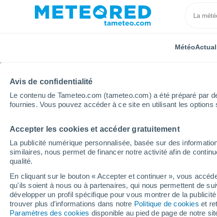
Météo
Actual
Avis de confidentialité
Le contenu de Tameteo.com (tameteo.com) a été préparé par des 
fournies. Vous pouvez accéder à ce site en utilisant les options 
Accepter les cookies et accéder gratuitement
Accueil
Grand Est
Marne
Monthelon
La publicité numérique personnalisée, basée sur des information
similaires, nous permet de financer notre activité afin de conti
Météo Monthelon (Mar
qualité.
En cliquant sur le bouton « Accepter et continuer », vous accéde
07:50
Jeudi
qu'ils soient à nous ou à partenaires, qui nous permettent de sui
développer un profil spécifique pour vous montrer de la publicit
trouver plus d'informations dans notre
Politique de cookies
et re
Couvert
Paramètres des cookies
disponible au pied de page de notre si