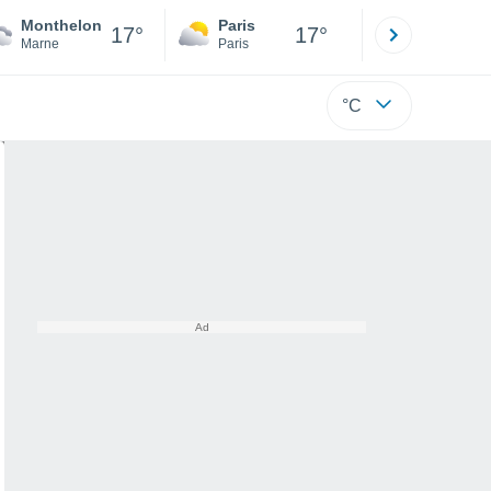
Monthelon
Paris
Montpelli
17°
17°
Marne
Paris
Hérault
°C