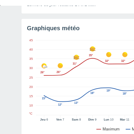
Lumière du jour restante
14 h 2 min
Graphiques météo
45
40
35°
35
32°
32°
31°
30
26°
26°
25
20
19°
18°
18°
15
15°
13°
12°
10
°C
Jeu
6
Ven
7
Sam
8
Dim
9
Lun
10
Mar
11
Maximum