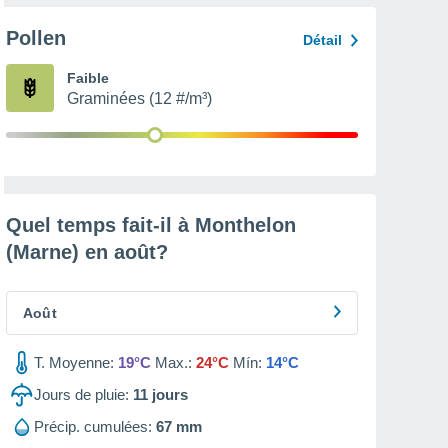
Pollen
Détail
Faible
Graminées (12 #/m³)
Quel temps fait-il à Monthelon
(Marne) en
août
?
Août
T. Moyenne:
19°C
Max.:
24°C
Mín:
14°C
Jours de pluie:
11
jours
Précip. cumulées:
67 mm