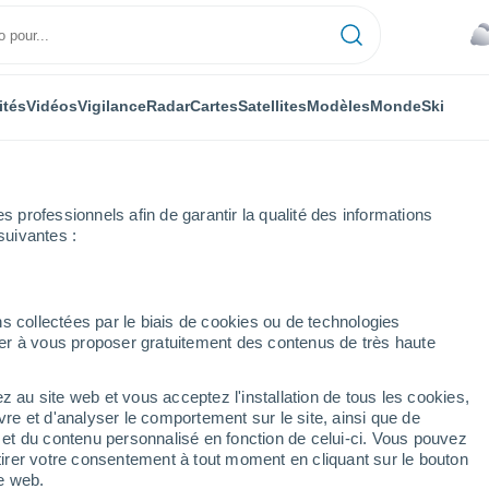
ités
Vidéos
Vigilance
Radar
Cartes
Satellites
Modèles
Monde
Ski
professionnels afin de garantir la qualité des informations
suivantes :
s collectées par le biais de cookies ou de technologies
nuer à vous proposer gratuitement des contenus de très haute
ne)
z au site web et vous acceptez l'installation de tous les cookies,
...
vre et d'analyser le comportement sur le site, ainsi que de
é et du contenu personnalisé en fonction de celui-ci. Vous pouvez
Heure par heure
tirer votre consentement à tout moment en cliquant sur le bouton
Ciel couvert dans les prochaines
te web.
heures