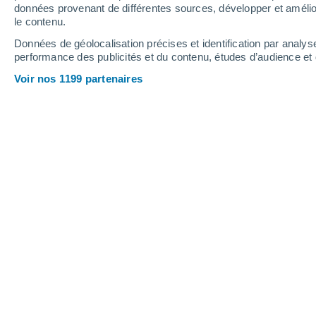
données provenant de différentes sources, développer et amélior
le contenu.
26°
/
12°
31°
/
13°
26°
/
15°
Données de géolocalisation précises et identification par analys
performance des publicités et du contenu, études d’audience e
12
-
26
km/h
9
-
20
km/h
10
14
-
35
km/h
Voir nos 1199 partenaires
Météo Monthelon aujourd´hui
, 6 août
Couvert
17°
08:00
T. ressentie
17°
Couvert
18°
09:00
T. ressentie
18°
Ciel variable
20°
10:00
T. ressentie
20°
Ciel variable
20°
11:00
T. ressentie
20°