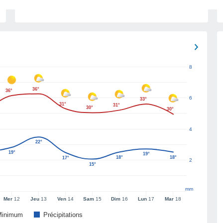
8
36°
36°
6
33°
31°
31°
30°
30°
4
22°
19°
19°
18°
18°
17°
2
15°
mm
Mer
12
Jeu
13
Ven
14
Sam
15
Dim
16
Lun
17
Mar
18
Minimum
Précipitations