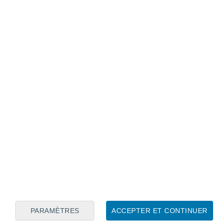
Calendrier lunaire
Lun
Mar
Mer
Jeu
Ven
Sam
Dim
6
7
8
9
10
11
12
13
14
15
16
17
18
19
PARAMÈTRES
ACCEPTER ET CONTINUER