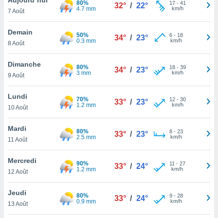
80%
n «
17
-
41
32°
/
22°
4.7 mm
km/h
7 Août
 et
r »,
cédez au
Demain
50%
6
-
18
34°
/
23°
 et vous
0.3 mm
km/h
8 Août
z
ation de
Dimanche
80%
18
-
39
34°
/
23°
3 mm
km/h
9 Août
qu'ils
 nous ou
aires,
Lundi
70%
12
-
30
33°
/
23°
1.2 mm
km/h
10 Août
nt de
t
Mardi
80%
8
-
23
er le
33°
/
23°
2.5 mm
km/h
11 Août
ement
te, ainsi
Mercredi
90%
11
-
27
33°
/
24°
1.2 mm
km/h
per un
12 Août
écifique
us
Jeudi
80%
9
-
28
de la
33°
/
24°
0.9 mm
km/h
13 Août
 et du