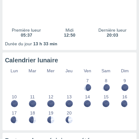
ires
ons le
ent des
es
 :
Première lueur
Midi
Dernière lueur
et/ou
05:37
12:50
20:03
 à des
Durée du jour
13 h 33 min
ions sur
eil,
des
Calendrier lunaire
limitées
Lun
Mar
Mer
Jeu
Ven
Sam
Dim
nner la
, créer
7
8
9
ils pour
ité
10
11
12
13
14
15
16
lisée,
des
our
17
18
19
20
nner des
és
lisées,
s profils
enus