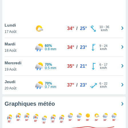
logies
e
s
Lundi
tez pas
10
-
36
34°
/
25°
km/h
ation de
17 Août
, vous
z à
Mardi
60%
9
-
24
34°
/
23°
à notre
0.8 mm
km/h
18 Août
.com.
Mercredi
 cas,
70%
6
-
17
35°
/
21°
0.5 mm
km/h
us
19 Août
ns que
s
Jeudi
70%
6
-
22
37°
/
23°
0.7 mm
km/h
20 Août
ires
urer la
on sur le
Graphiques météo
 seront
, et que
ies ne
33°
34°
34°
34°
35°
34°
34°
35°
33°
32°
32°
32°
as
31°