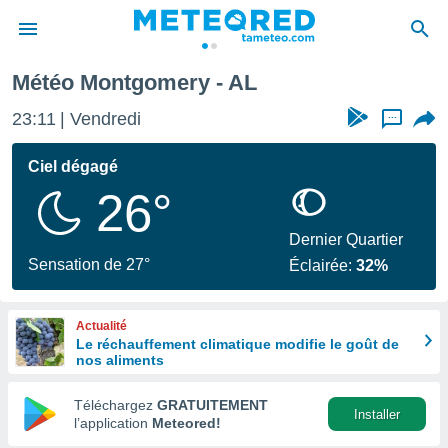
Météo Montgomery - AL
e
ntialité
23:11
Vendredi
...
enu de
o.com
Ciel dégagé
o.com) a
26°
aré par
onnels
Dernier Quartier
arantir
Sensation de 27°
Éclairée:
32%
té des
ions
. Vous
Actualité
accéder
Le réchauffement climatique modifie le goût de
e en
nos aliments
 les
Téléchargez
GRATUITEMENT
s :
Installer
l’application
Meteored!
r les