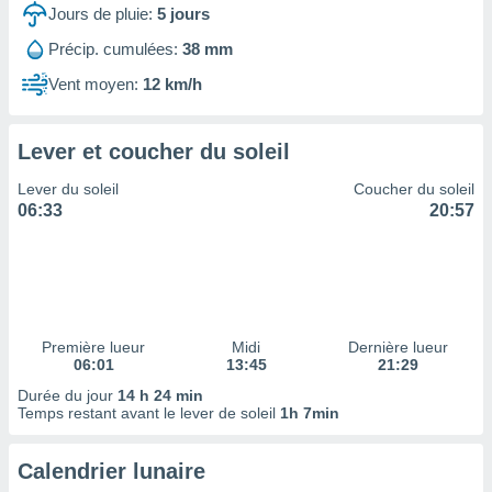
ires
Jours de pluie:
5
jours
ons le
ent des
Précip. cumulées:
38 mm
es
Vent moyen:
12 km/h
 :
et/ou
 à des
Lever et coucher du soleil
ions sur
eil,
Lever du soleil
Coucher du soleil
des
06:33
20:57
limitées
nner la
, créer
ils pour
ité
lisée,
Première lueur
Midi
Dernière lueur
06:01
13:45
21:29
des
our
Durée du jour
14 h 24 min
nner des
Temps restant avant le lever de soleil
1h 7min
és
lisées,
Calendrier lunaire
s profils
enus