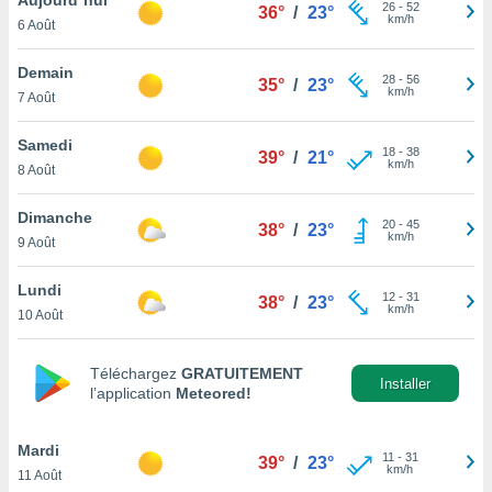
n «
26
-
52
36°
/
23°
km/h
6 Août
 et
r »,
cédez au
Demain
28
-
56
35°
/
23°
 et vous
km/h
7 Août
z
ation de
Samedi
18
-
38
39°
/
21°
km/h
8 Août
qu'ils
 nous ou
aires,
Dimanche
20
-
45
38°
/
23°
km/h
9 Août
nt de
t
Lundi
12
-
31
er le
38°
/
23°
km/h
10 Août
ement
te, ainsi
Téléchargez
GRATUITEMENT
per un
Installer
l’application
Meteored!
écifique
us
de la
Mardi
11
-
31
39°
/
23°
 et du
km/h
11 Août