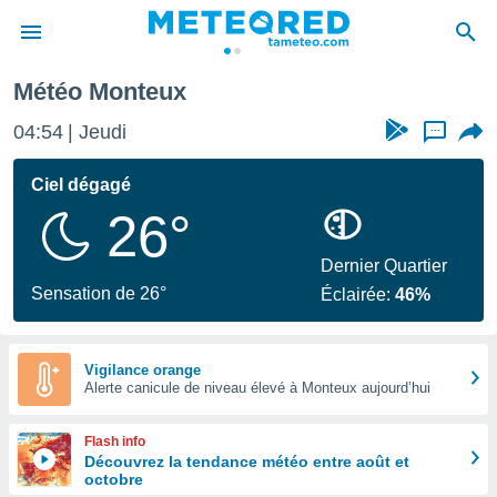
Météo Monteux
e
ntialité
04:54
Jeudi
...
enu de
o.com
Ciel dégagé
o.com) a
26°
aré par
onnels
Dernier Quartier
arantir
Sensation de 26°
Éclairée:
46%
té des
ions
. Vous
accéder
Vigilance orange
e en
Alerte canicule de niveau élevé à Monteux aujourd’hui
 les
Flash info
s :
Découvrez la tendance météo entre août et
octobre
r les