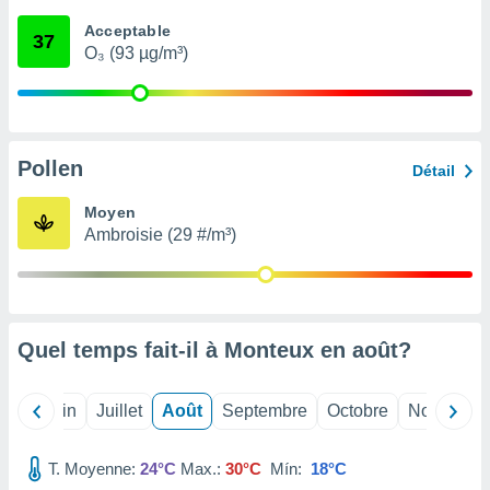
nées
Acceptable
lles sur
37
O₃ (93 µg/m³)
d'un
égitime,
vous
vous
 Pour ce
ous
Pollen
Détail
etirer
Moyen
ement
Ambroisie (29 #/m³)
 opposer
ement
nées à
ment en
 sur «
res
» ou
Quel temps fait-il à Monteux en
août
?
e
que de
kies
Mai
Juin
Juillet
Août
Septembre
Octobre
Novembre
ite web.
T. Moyenne:
24°C
Max.:
30°C
Mín:
18°C
t nos