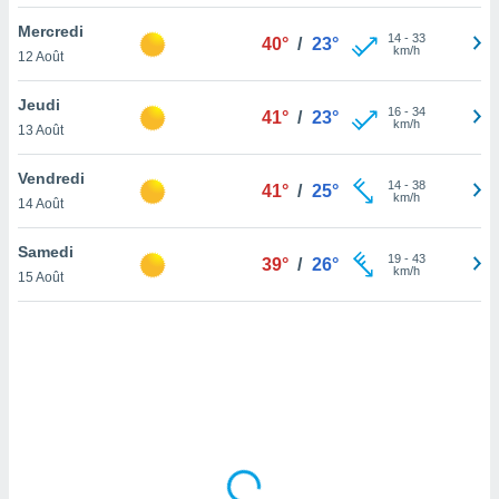
lisé en
Mercredi
 de
14
-
33
40°
/
23°
km/h
12 Août
. Vous
rouver
Jeudi
16
-
34
41°
/
23°
ations
km/h
13 Août
re
que de
Vendredi
kies
14
-
38
41°
/
25°
km/h
14 Août
r votre
ement à
ment en
Samedi
19
-
43
39°
/
26°
sur le
km/h
15 Août
res des
kies
le au
page de
te web.
MENT,
 les