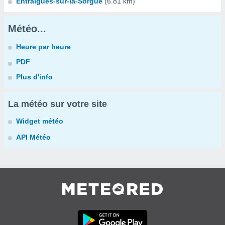
Entraigues-sur-la-Sorgue
(6.81 km)
Météo...
Heure par heure
PDF
Plus d'info
La météo sur votre site
Widget météo
API Météo