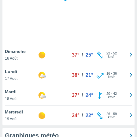
logies
e
s
tez pas
ation de
, vous
z à
à notre
Dimanche
22
-
52
37°
/
25°
km/h
16 Août
.com.
 cas,
Lundi
16
-
36
us
38°
/
21°
km/h
17 Août
ns que
s
Mardi
20
-
42
37°
/
24°
ires
km/h
18 Août
urer la
on sur le
Mercredi
26
-
59
 seront
34°
/
22°
km/h
19 Août
, et que
ies ne
as
Graphiques météo