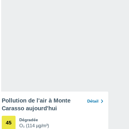
Pollution de l'air à Monte
Détail
Carasso aujourd'hui
Dégradée
45
O₃ (114 µg/m³)