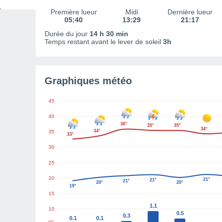
Première lueur
Midi
Dernière lueur
05:40
13:29
21:17
Durée du jour
14 h 30 min
Temps restant avant le lever de soleil
3h
Graphiques météo
45
40
36°
35°
35°
34°
34°
35
33°
30
25
20
21°
21°
21°
20°
20°
19°
15
1.1
10
0.5
0.3
0.1
0.1