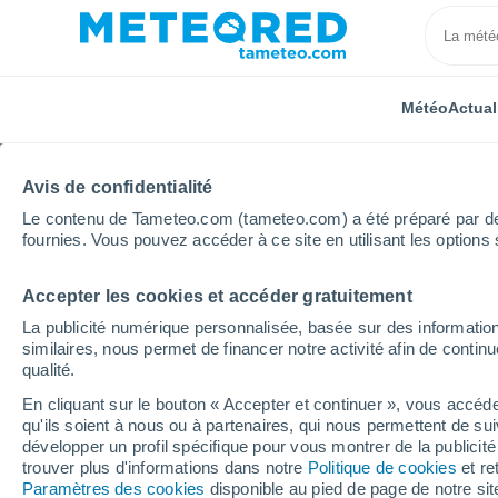
Météo
Actual
Avis de confidentialité
Le contenu de Tameteo.com (tameteo.com) a été préparé par des 
fournies. Vous pouvez accéder à ce site en utilisant les options 
Accepter les cookies et accéder gratuitement
Accueil
Suisse
Tessin
Monte Carasso
La publicité numérique personnalisée, basée sur des information
similaires, nous permet de financer notre activité afin de conti
Météo Monte Carasso
qualité.
En cliquant sur le bouton « Accepter et continuer », vous accéde
02:40
Samedi
qu'ils soient à nous ou à partenaires, qui nous permettent de sui
développer un profil spécifique pour vous montrer de la publicit
trouver plus d'informations dans notre
Politique de cookies
et re
Éclaircies
Paramètres des cookies
disponible au pied de page de notre si