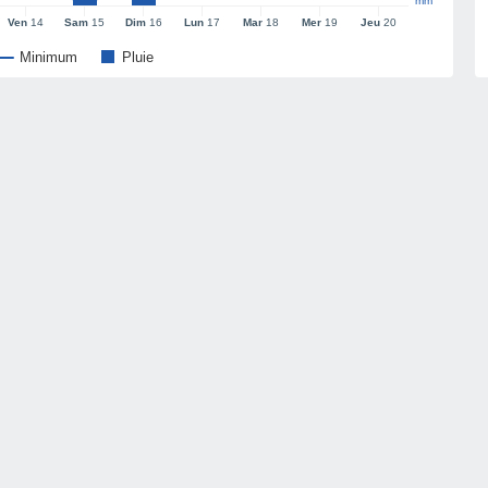
mm
Ven
14
Sam
15
Dim
16
Lun
17
Mar
18
Mer
19
Jeu
20
Minimum
Pluie