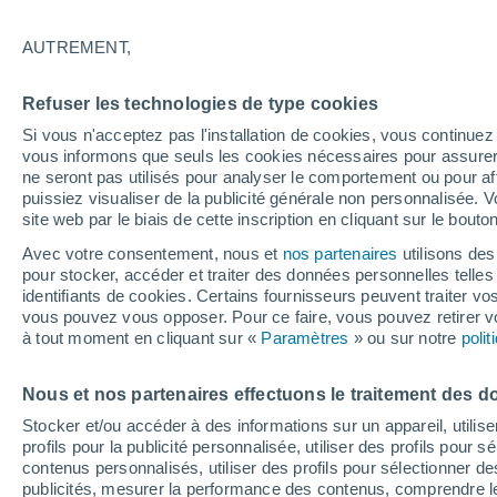
22°
AUTREMENT,
Dernier Qu
Refuser les technologies de type cookies
Éclairée:
2
Sensation de 22°
Si vous n'acceptez pas l'installation de cookies, vous continu
vous informons que seuls les cookies nécessaires pour assurer la
ne seront pas utilisés pour analyser le comportement ou pour af
puissiez visualiser de la publicité générale non personnalisée. V
Actualité
site web par le biais de cette inscription en cliquant sur le bouto
Le réchauffement climatique modifie le goût 
nos aliments
Avec votre consentement, nous et
nos partenaires
utilisons des
pour stocker, accéder et traiter des données personnelles telles 
Météo 1 - 7 jours
Heure par heure
Actualité
Carte
identifiants de cookies. Certains fournisseurs peuvent traiter vo
vous pouvez vous opposer. Pour ce faire, vous pouvez retirer
à tout moment en cliquant sur «
Paramètres
» ou sur notre
poli
Demain
Lundi
Aujourd´hui
Nous et nos partenaires effectuons le traitement des d
9 Août
10 Août
8 Août
Stocker et/ou accéder à des informations sur un appareil, utilise
profils pour la publicité personnalisée, utiliser des profils pour 
contenus personnalisés, utiliser des profils pour sélectionner
publicités, mesurer la performance des contenus, comprendre le
40%
50%
60%