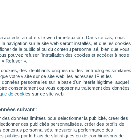
Vigilance orange
Alerte canicule de niveau élevé à
Monte Carasso aujourd’hui
artier
4%
ez à accéder à notre site web tameteo.com. Dans ce cas, nous
 navigation sur le site web seront installés, et que les cookies
ficher de la publicité ou du contenu personnalisé, bien que vous
ous pouvez refuser l'installation des cookies et accéder à notre
n « Refuser ».
de
 cookies, des identifiants uniques ou des technologies similaires
que votre visite sur ce site web, les adresses IP et les
 de couverture nuageuse
Radar de pluie
Satellites
Modèles
s données personnelles sur la base d'un intérêt légitime, auquel
 votre consentement ou vous opposer au traitement des données
tique de cookies
sur ce site web.
Mardi
Mercredi
Jeudi
Vendredi
onnées suivant :
11 Août
12 Août
13 Août
14 Août
r des données limitées pour sélectionner la publicité, créer des
sélectionner des publicités personnalisées, créer des profils de
 des contenus personnalisés, mesurer la performance des
s publics par le biais de statistiques ou de combinaisons de
40%
80%