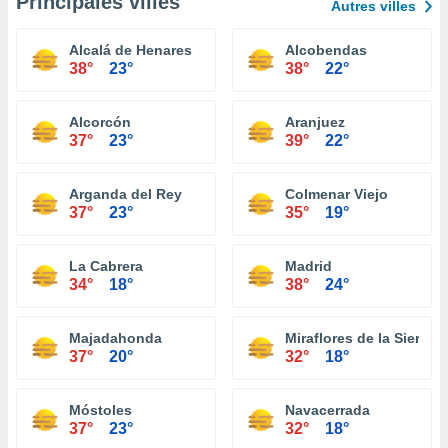
Principales villes
Autres villes
Alcalá de Henares
Alcobendas
38°
23°
38°
22°
Alcorcón
Aranjuez
37°
23°
39°
22°
Arganda del Rey
Colmenar Viejo
37°
23°
35°
19°
La Cabrera
Madrid
34°
18°
38°
24°
Majadahonda
Miraflores de la Sierra
37°
20°
32°
18°
Móstoles
Navacerrada
37°
23°
32°
18°