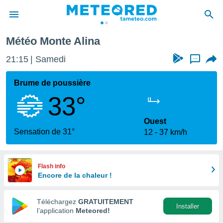
Météo Monte Alina
e
ntialité
21:15
Samedi
...
enu de
o.com
Brume de poussière
o.com) a
33°
aré par
onnels
Ouest
arantir
Sensation de 31°
12
37 km/h
té des
ions
. Vous
accéder
Flash info
e en
Encore de la chaleur !
 les
Téléchargez
GRATUITEMENT
s :
Installer
l’application
Meteored!
r les