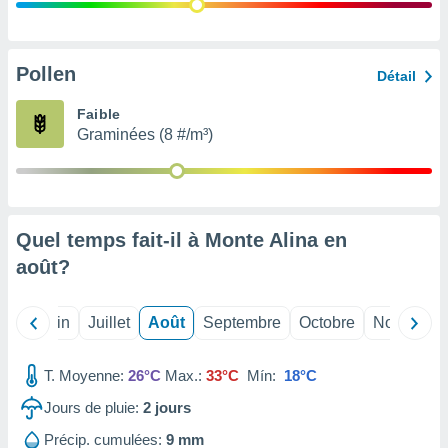
nées
lles sur
d'un
égitime,
Pollen
Détail
vous
vous
Faible
 Pour ce
Graminées (8 #/m³)
ous
etirer
ement
 opposer
Quel temps fait-il à Monte Alina en
ement
nées à
août
?
ment en
 sur «
res
» ou
Mai
Juin
Juillet
Août
Septembre
Octobre
Novembre
e
que de
kies
T. Moyenne:
26°C
Max.:
33°C
Mín:
18°C
ite web.
Jours de pluie:
2
jours
t nos
Précip. cumulées:
9 mm