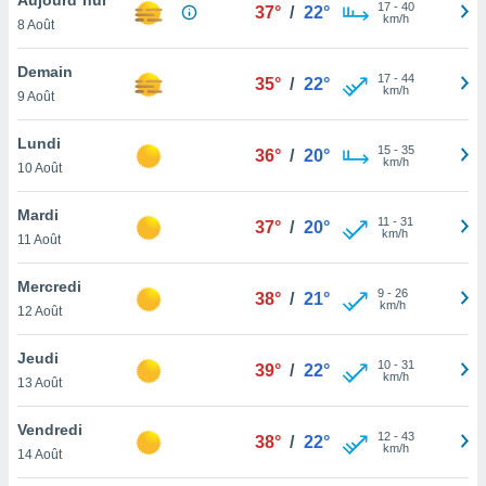
n «
17
-
40
37°
/
22°
km/h
8 Août
 et
r »,
cédez au
Demain
17
-
44
35°
/
22°
 et vous
km/h
9 Août
z
ation de
Lundi
15
-
35
36°
/
20°
km/h
10 Août
qu'ils
 nous ou
aires,
Mardi
11
-
31
37°
/
20°
km/h
11 Août
nt de
t
Mercredi
9
-
26
er le
38°
/
21°
km/h
12 Août
ement
te, ainsi
Jeudi
10
-
31
39°
/
22°
km/h
per un
13 Août
écifique
us
Vendredi
12
-
43
de la
38°
/
22°
km/h
14 Août
 et du