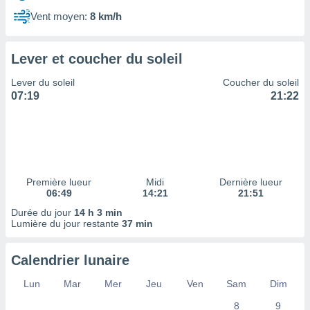
ires
ons le
Vent moyen:
8 km/h
ent des
es
 :
Lever et coucher du soleil
et/ou
Lever du soleil
Coucher du soleil
 à des
07:19
21:22
ions sur
eil,
des
limitées
nner la
, créer
Première lueur
Midi
Dernière lueur
ils pour
06:49
14:21
21:51
ité
Durée du jour
14 h 3 min
lisée,
Lumière du jour restante
37 min
des
our
nner des
Calendrier lunaire
és
lisées,
Lun
Mar
Mer
Jeu
Ven
Sam
Dim
s profils
8
9
enus