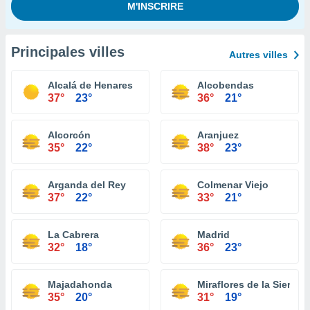
Principales villes
Autres villes
Alcalá de Henares
Alcobendas
37°
23°
36°
21°
Alcorcón
Aranjuez
35°
22°
38°
23°
Arganda del Rey
Colmenar Viejo
37°
22°
33°
21°
La Cabrera
Madrid
32°
18°
36°
23°
Majadahonda
Miraflores de la Sierra
35°
20°
31°
19°