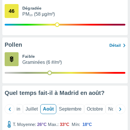
nées
Dégradée
lles sur
46
PM₁₀ (58 µg/m³)
d'un
égitime,
vous
vous
 Pour ce
ous
Pollen
Détail
etirer
Faible
ement
Graminées (6 #/m³)
 opposer
ement
nées à
ment en
 sur «
res
» ou
Quel temps fait-il à Madrid en
août
?
e
que de
kies
Mai
Juin
Juillet
Août
Septembre
Octobre
Novembre
ite web.
T. Moyenne:
26°C
Max.:
33°C
Mín:
18°C
t nos