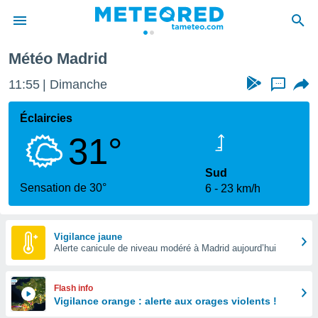
Météo Madrid
e
ntialité
11:55
Dimanche
...
enu de
o.com
Éclaircies
o.com) a
31°
aré par
onnels
Sud
arantir
Sensation de 30°
6
23 km/h
té des
ions
. Vous
accéder
Vigilance jaune
e en
Alerte canicule de niveau modéré à Madrid aujourd’hui
 les
s :
Flash info
Vigilance orange : alerte aux orages violents !
r les