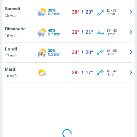
lisé en
Samedi
 de
30%
11
-
37
38°
/
23°
0.2 mm
km/h
15 Août
. Vous
rouver
Dimanche
40%
14
-
42
36°
/
21°
ations
0.7 mm
km/h
16 Août
re
que de
Lundi
30%
kies
18
-
55
34°
/
20°
0.3 mm
km/h
17 Août
r votre
ement à
ment en
Mardi
16
-
42
28°
/
17°
sur le
km/h
18 Août
res des
kies
le au
page de
te web.
MENT,
 les