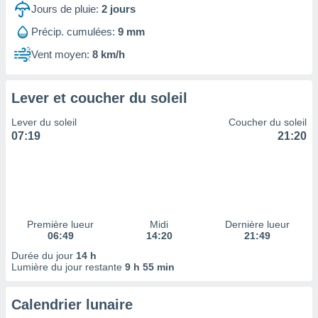
ires
Jours de pluie:
2
jours
ons le
ent des
Précip. cumulées:
9 mm
es
Vent moyen:
8 km/h
 :
et/ou
 à des
Lever et coucher du soleil
ions sur
eil,
Lever du soleil
Coucher du soleil
des
07:19
21:20
limitées
nner la
, créer
ils pour
ité
lisée,
Première lueur
Midi
Dernière lueur
06:49
14:20
21:49
des
our
Durée du jour
14 h
nner des
Lumière du jour restante
9 h 55 min
és
lisées,
Calendrier lunaire
s profils
enus