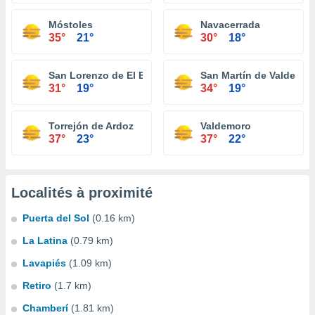
Móstoles
Navacerrada
35°
21°
30°
18°
San Lorenzo de El Escorial
San Martín de Valdeigle
31°
19°
34°
19°
Torrejón de Ardoz
Valdemoro
37°
23°
37°
22°
Localités à proximité
Puerta del Sol
(0.16 km)
La Latina
(0.79 km)
Lavapiés
(1.09 km)
Retiro
(1.7 km)
Chamberí
(1.81 km)