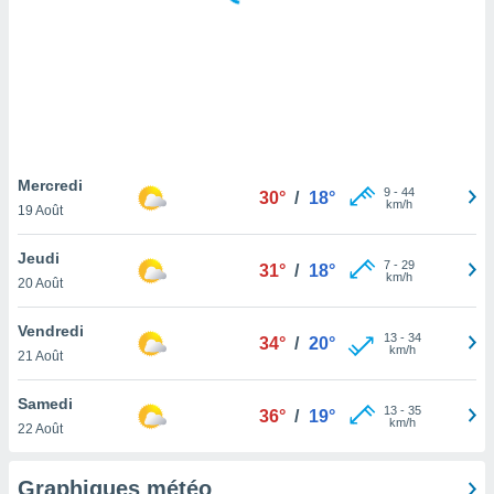
logies
e
s
tez pas
ation de
, vous
z à
à notre
Mercredi
9
-
44
30°
/
18°
km/h
19 Août
.com.
 cas,
Jeudi
7
-
29
us
31°
/
18°
km/h
20 Août
ns que
s
Vendredi
13
-
34
34°
/
20°
ires
km/h
21 Août
urer la
on sur le
Samedi
13
-
35
 seront
36°
/
19°
km/h
22 Août
, et que
ies ne
as
Graphiques météo