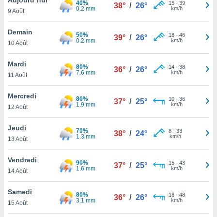
40%
n «
15
-
39
38°
/
26°
0.2 mm
km/h
9 Août
 et
r »,
cédez au
Demain
50%
18
-
46
39°
/
26°
 et vous
0.2 mm
km/h
10 Août
z
ation de
Mardi
80%
14
-
38
36°
/
26°
7.6 mm
km/h
11 Août
qu'ils
 nous ou
aires,
Mercredi
80%
10
-
36
37°
/
25°
1.9 mm
km/h
12 Août
nt de
t
Jeudi
70%
8
-
33
er le
38°
/
24°
1.3 mm
km/h
13 Août
ement
te, ainsi
Vendredi
90%
15
-
43
37°
/
25°
1.6 mm
km/h
per un
14 Août
écifique
us
Samedi
80%
16
-
48
de la
36°
/
26°
3.1 mm
km/h
15 Août
 et du