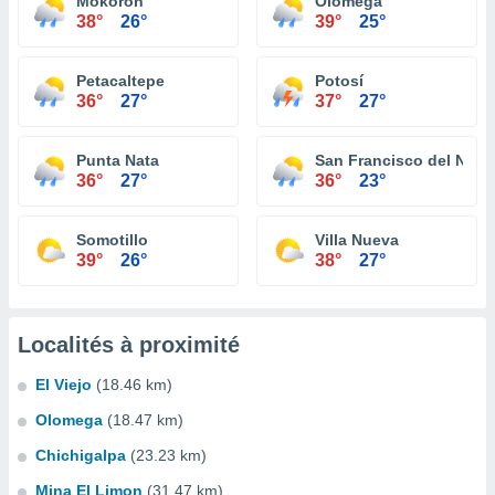
Mokoron
Olomega
38°
26°
39°
25°
Petacaltepe
Potosí
36°
27°
37°
27°
Punta Nata
San Francisco del Nort
36°
27°
36°
23°
Somotillo
Villa Nueva
39°
26°
38°
27°
Localités à proximité
El Viejo
(18.46 km)
Olomega
(18.47 km)
Chichigalpa
(23.23 km)
Mina El Limon
(31.47 km)