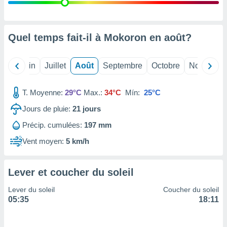
nées
lles sur
d'un
égitime,
Quel temps fait-il à Mokoron en
août
?
vous
vous
 Pour ce
Mai
Juin
Juillet
Août
Septembre
Octobre
Novembre
ous
etirer
T. Moyenne:
29°C
Max.:
34°C
Mín:
25°C
ement
Jours de pluie:
21
jours
 opposer
ement
Précip. cumulées:
197 mm
nées à
ment en
Vent moyen:
5 km/h
 sur «
res
» ou
e
Lever et coucher du soleil
que de
kies
Lever du soleil
Coucher du soleil
ite web.
05:35
18:11
t nos