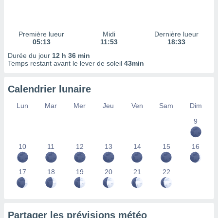
ires
ons le
ent des
es
Première lueur
Midi
Dernière lueur
 :
05:13
11:53
18:33
et/ou
Durée du jour
12 h 36 min
 à des
Temps restant avant le lever de soleil
43min
ions sur
eil,
Calendrier lunaire
des
limitées
Lun
Mar
Mer
Jeu
Ven
Sam
Dim
nner la
9
, créer
ils pour
ité
10
11
12
13
14
15
16
lisée,
des
our
17
18
19
20
21
22
nner des
és
lisées,
s profils
Partager les prévisions météo
enus