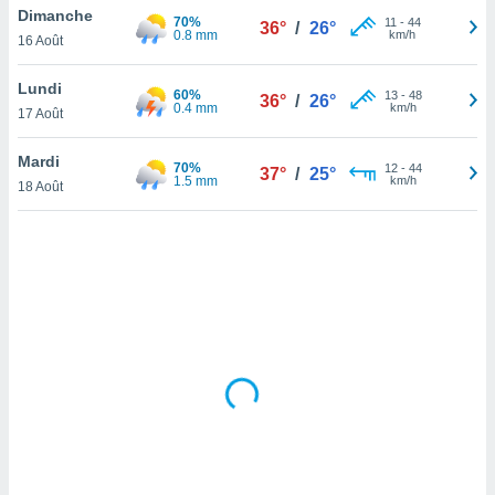
Dimanche
lisé en
70%
11
-
44
36°
/
26°
0.8 mm
km/h
 de
16 Août
. Vous
rouver
Lundi
60%
13
-
48
36°
/
26°
0.4 mm
km/h
17 Août
ations
re
Mardi
que de
70%
12
-
44
37°
/
25°
1.5 mm
km/h
kies
18 Août
r votre
ement à
ment en
sur le
res des
kies
le au
page de
te web.
MENT,
 les