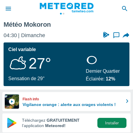
Météo Mokoron
e
ntialité
04:30
Dimanche
...
enu de
o.com
Ciel variable
o.com) a
27°
aré par
onnels
Dernier Quartier
arantir
Sensation de 29°
Éclairée:
12%
té des
ions
. Vous
accéder
Flash info
e en
Vigilance orange : alerte aux orages violents !
 les
Téléchargez
GRATUITEMENT
s :
Installer
l’application
Meteored!
r les