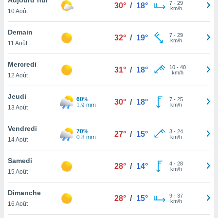
n «
7
-
29
30°
/
18°
km/h
10 Août
 et
r »,
cédez au
Demain
7
-
29
32°
/
19°
 et vous
km/h
11 Août
z
ation de
Mercredi
10
-
40
31°
/
18°
km/h
12 Août
qu'ils
 nous ou
aires,
Jeudi
60%
7
-
25
30°
/
18°
1.9 mm
km/h
13 Août
nt de
t
Vendredi
70%
3
-
24
er le
27°
/
15°
0.8 mm
km/h
14 Août
ement
te, ainsi
Samedi
4
-
28
28°
/
14°
km/h
per un
15 Août
écifique
us
Dimanche
9
-
37
de la
28°
/
15°
km/h
16 Août
 et du