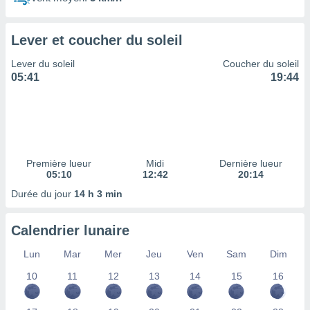
ires
ons le
ent des
Lever et coucher du soleil
es
 :
Lever du soleil
Coucher du soleil
et/ou
05:41
19:44
 à des
ions sur
eil,
des
limitées
Première lueur
Midi
Dernière lueur
nner la
05:10
12:42
20:14
, créer
ils pour
Durée du jour
14 h 3 min
ité
lisée,
Calendrier lunaire
des
our
Lun
Mar
Mer
Jeu
Ven
Sam
Dim
nner des
és
10
11
12
13
14
15
16
lisées,
s profils
enus