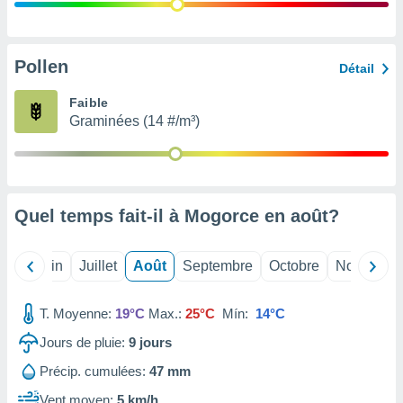
nées
lles sur
d'un
égitime,
Pollen
Détail
vous
vous
Faible
 Pour ce
Graminées (14 #/m³)
ous
etirer
ement
 opposer
Quel temps fait-il à Mogorce en
août
?
ement
nées à
ment en
Mai
Juin
Juillet
Août
Septembre
Octobre
Novembre
 sur «
res
» ou
e
T. Moyenne:
19°C
Max.:
25°C
Mín:
14°C
que de
kies
Jours de pluie:
9
jours
ite web.
Précip. cumulées:
47 mm
t nos
Vent moyen:
5 km/h