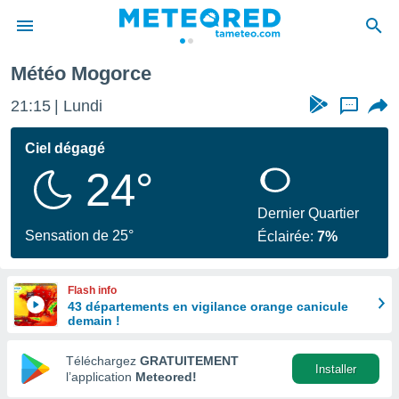
Météo Mogorce
e
ntialité
21:15
Lundi
...
enu de
o.com
Ciel dégagé
o.com) a
24°
aré par
onnels
Dernier Quartier
arantir
Sensation de 25°
Éclairée:
7%
té des
ions
. Vous
Flash info
accéder
43 départements en vigilance orange canicule
e en
demain !
 les
Téléchargez
GRATUITEMENT
s :
Installer
l’application
Meteored!
r les