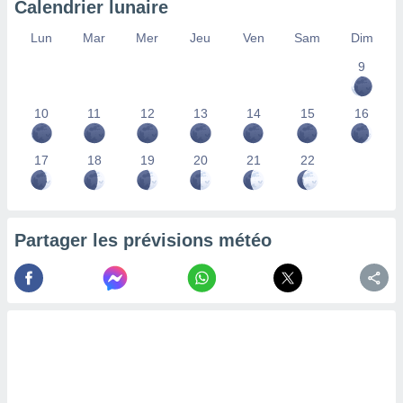
Calendrier lunaire
lisés,
des
Lun
Mar
Mer
Jeu
Ven
Sam
Dim
our
9
nner des
s
lisés,
10
11
12
13
14
15
16
la
ance des
s,
17
18
19
20
21
22
la
ance des
s,
dre les
Partager les prévisions météo
par le
ques ou
inaisons
ées
nt de
tes
,
er et
r les