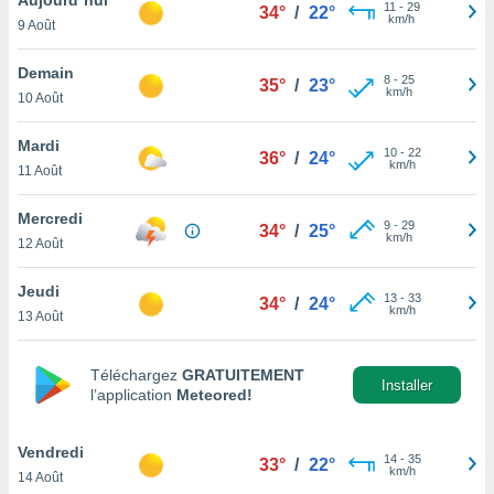
n «
11
-
29
34°
/
22°
km/h
9 Août
 et
r »,
cédez au
Demain
8
-
25
35°
/
23°
 et vous
km/h
10 Août
z
ation de
Mardi
10
-
22
36°
/
24°
km/h
11 Août
qu'ils
 nous ou
aires,
Mercredi
9
-
29
34°
/
25°
km/h
12 Août
nt de
t
Jeudi
13
-
33
er le
34°
/
24°
km/h
13 Août
ement
te, ainsi
Téléchargez
GRATUITEMENT
per un
Installer
l’application
Meteored!
écifique
us
de la
Vendredi
14
-
35
33°
/
22°
 et du
km/h
14 Août