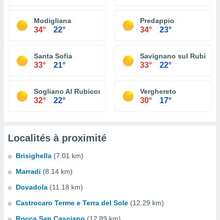
Modigliana
Predappio
34°
22°
34°
23°
Santa Sofia
Savignano sul Rubicon
33°
21°
33°
22°
Sogliano Al Rubicone
Verghereto
32°
22°
30°
17°
Localités à proximité
Brisighella
(7.01 km)
Marradi
(8.14 km)
Dovadola
(11.18 km)
Castrocaro Terme e Terra del Sole
(12.29 km)
Rocca San Casciano
(12.89 km)