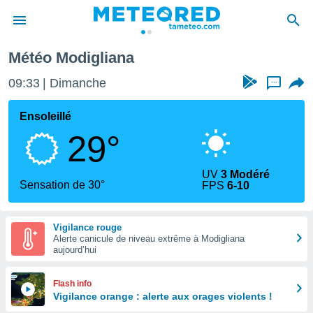
Météo Modigliana
e
ntialité
09:33
Dimanche
...
enu de
o.com
Ensoleillé
o.com) a
29°
aré par
onnels
UV
3 Modéré
arantir
Sensation de 30°
FPS
6-10
té des
ions
. Vous
Vigilance rouge
accéder
Alerte canicule de niveau extrême à Modigliana
e en
aujourd’hui
 les
s :
Flash info
Vigilance orange : alerte aux orages violents !
r les