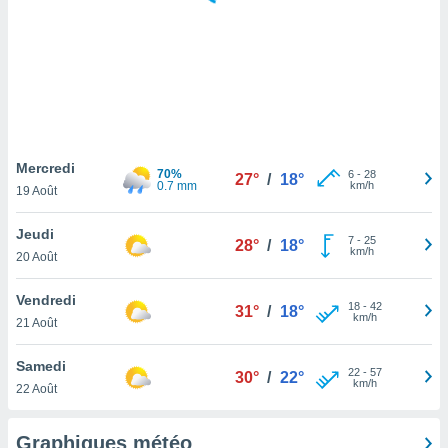
logies
e
s
tez pas
ation de
, vous
z à
à notre
Mercredi
70%
6
-
28
27°
/
18°
0.7 mm
km/h
19 Août
.com.
 cas,
Jeudi
7
-
25
us
28°
/
18°
km/h
20 Août
ns que
s
Vendredi
18
-
42
31°
/
18°
ires
km/h
21 Août
urer la
on sur le
Samedi
22
-
57
 seront
30°
/
22°
km/h
22 Août
, et que
ies ne
as
Graphiques météo