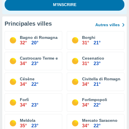
Principales villes
Autres villes
Bagno di Romagna
Borghi
32°
20°
31°
21°
Castrocaro Terme e Terra del Sole
Cesenatico
34°
23°
31°
23°
Césène
Civitella di Romagna
34°
22°
34°
21°
Forlì
Forlimpopoli
34°
23°
34°
22°
Meldola
Mercato Saraceno
35°
23°
34°
22°