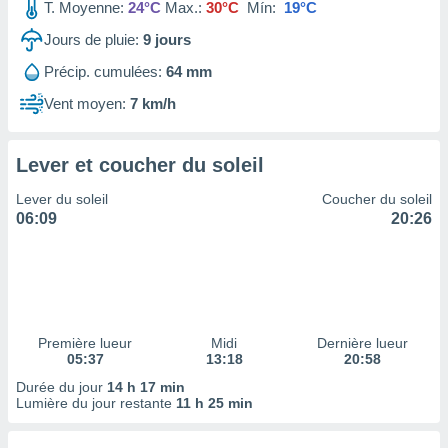
ires
T. Moyenne:
24°C
Max.:
30°C
Mín:
19°C
ons le
Jours de pluie:
9
jours
ent des
es
Précip. cumulées:
64 mm
 :
Vent moyen:
7 km/h
et/ou
 à des
ions sur
eil,
Lever et coucher du soleil
des
Lever du soleil
Coucher du soleil
limitées
06:09
20:26
nner la
, créer
ils pour
ité
lisée,
des
Première lueur
Midi
Dernière lueur
our
05:37
13:18
20:58
nner des
Durée du jour
14 h 17 min
és
Lumière du jour restante
11 h 25 min
lisées,
s profils
enus