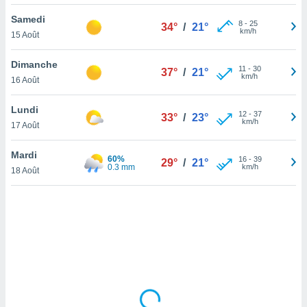
lisé en
Samedi
 de
8
-
25
34°
/
21°
km/h
15 Août
. Vous
rouver
Dimanche
11
-
30
37°
/
21°
ations
km/h
16 Août
re
que de
Lundi
kies
12
-
37
33°
/
23°
km/h
17 Août
r votre
ement à
ment en
Mardi
60%
16
-
39
29°
/
21°
sur le
0.3 mm
km/h
18 Août
res des
kies
le au
page de
te web.
MENT,
 les