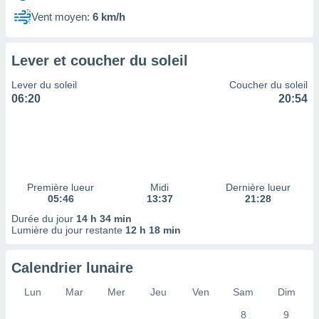
ires
ons le
Vent moyen:
6 km/h
ent des
es
 :
Lever et coucher du soleil
et/ou
Lever du soleil
Coucher du soleil
 à des
06:20
20:54
ions sur
eil,
des
limitées
nner la
, créer
Première lueur
Midi
Dernière lueur
ils pour
05:46
13:37
21:28
ité
Durée du jour
14 h 34 min
lisée,
Lumière du jour restante
12 h 18 min
des
our
nner des
Calendrier lunaire
és
lisées,
Lun
Mar
Mer
Jeu
Ven
Sam
Dim
s profils
8
9
enus