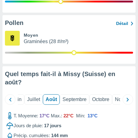
nées
lles sur
d'un
égitime,
Pollen
Détail
vous
vous
Moyen
 Pour ce
Graminées (28 #/m³)
ous
etirer
ement
 opposer
Quel temps fait-il à Missy (Suisse) en
ement
nées à
août
?
ment en
 sur «
res
» ou
Mai
Juin
Juillet
Août
Septembre
Octobre
Novembre
e
que de
kies
T. Moyenne:
17°C
Max.:
22°C
Mín:
13°C
ite web.
Jours de pluie:
17
jours
t nos
Précip. cumulées:
144 mm