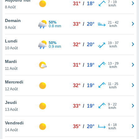
n «
7
-
19
31°
/
18°
km/h
8 Août
 et
r »,
cédez au
Demain
50%
21
-
42
33°
/
20°
 et vous
0.8 mm
km/h
9 Août
z
ation de
Lundi
50%
19
-
37
32°
/
20°
0.9 mm
km/h
10 Août
qu'ils
 nous ou
aires,
Mardi
13
-
29
31°
/
19°
km/h
11 Août
nt de
t
Mercredi
11
-
25
er le
32°
/
19°
km/h
12 Août
ement
te, ainsi
Jeudi
9
-
22
33°
/
19°
km/h
per un
13 Août
écifique
us
Vendredi
4
-
18
de la
35°
/
20°
km/h
14 Août
 et du