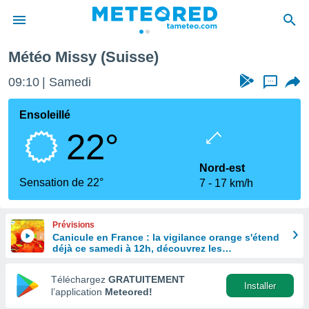
Météo Missy (Suisse)
e
ntialité
09:10
Samedi
...
enu de
o.com
Ensoleillé
o.com) a
22°
aré par
onnels
Nord-est
arantir
Sensation de 22°
7
17 km/h
té des
ions
. Vous
Prévisions
accéder
Canicule en France : la vigilance orange s'étend
e en
déjà ce samedi à 12h, découvrez les
 les
départements concernés
Téléchargez
GRATUITEMENT
s :
Installer
l’application
Meteored!
r les