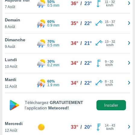
50%
n «
11
-
32
36°
/
23°
0.5 mm
km/h
7 Août
 et
r »,
cédez au
Demain
60%
15
-
37
35°
/
22°
 et vous
0.9 mm
km/h
8 Août
z
ation de
Dimanche
70%
13
-
32
34°
/
21°
0.5 mm
km/h
9 Août
qu'ils
 nous ou
aires,
Lundi
30%
9
-
30
34°
/
22°
0.2 mm
km/h
10 Août
nt de
t
Mardi
60%
8
-
31
er le
34°
/
22°
1.9 mm
km/h
11 Août
ement
te, ainsi
Téléchargez
GRATUITEMENT
per un
Installer
l’application
Meteored!
écifique
us
de la
Mercredi
14
-
43
33°
/
20°
 et du
km/h
12 Août