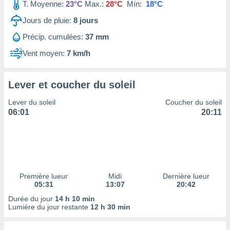
ires
T. Moyenne:
23°C
Max.:
28°C
Mín:
18°C
ons le
Jours de pluie:
8
jours
ent des
es
Précip. cumulées:
37 mm
 :
Vent moyen:
7 km/h
et/ou
 à des
ions sur
eil,
Lever et coucher du soleil
des
Lever du soleil
Coucher du soleil
limitées
06:01
20:11
nner la
, créer
ils pour
ité
lisée,
des
Première lueur
Midi
Dernière lueur
our
05:31
13:07
20:42
nner des
Durée du jour
14 h 10 min
és
Lumière du jour restante
12 h 30 min
lisées,
s profils
enus