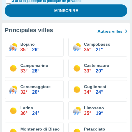
J'ai lu et j'accepte la politique de privacité
Principales villes
Autres villes
Bojano
Campobasso
35°
26°
35°
21°
Campomarino
Castelmauro
33°
26°
33°
20°
Cercemaggiore
Guglionesi
32°
20°
34°
24°
Larino
Limosano
36°
24°
35°
19°
Montenero di Bisaccia
Petacciato