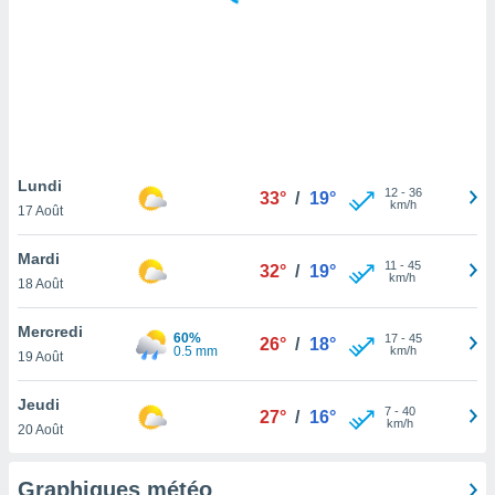
logies
e
s
tez pas
ation de
, vous
z à
à notre
Lundi
12
-
36
33°
/
19°
km/h
17 Août
.com.
 cas,
Mardi
11
-
45
us
32°
/
19°
km/h
18 Août
ns que
s
Mercredi
60%
17
-
45
26°
/
18°
ires
0.5 mm
km/h
19 Août
urer la
on sur le
Jeudi
7
-
40
 seront
27°
/
16°
km/h
20 Août
, et que
ies ne
as
Graphiques météo