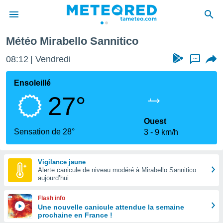
Météo Mirabello Sannitico
e
ntialité
08:12
Vendredi
...
enu de
o.com
Ensoleillé
o.com) a
27°
aré par
onnels
Ouest
arantir
Sensation de 28°
3
9 km/h
té des
ions
. Vous
Vigilance jaune
accéder
Alerte canicule de niveau modéré à Mirabello Sannitico
e en
aujourd’hui
 les
Flash info
s :
Une nouvelle canicule attendue la semaine
prochaine en France !
r les