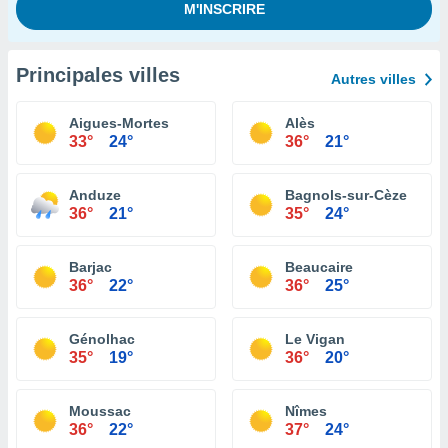
Principales villes
Autres villes
Aigues-Mortes
Alès
33°
24°
36°
21°
Anduze
Bagnols-sur-Cèze
36°
21°
35°
24°
Barjac
Beaucaire
36°
22°
36°
25°
Génolhac
Le Vigan
35°
19°
36°
20°
Moussac
Nîmes
36°
22°
37°
24°