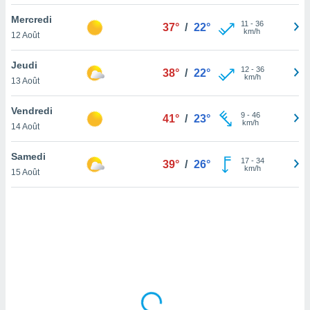
lisé en
Mercredi
 de
11
-
36
37°
/
22°
km/h
12 Août
. Vous
rouver
Jeudi
12
-
36
38°
/
22°
ations
km/h
13 Août
re
que de
Vendredi
kies
9
-
46
41°
/
23°
km/h
14 Août
r votre
ement à
ment en
Samedi
17
-
34
39°
/
26°
sur le
km/h
15 Août
res des
kies
le au
page de
te web.
MENT,
 les