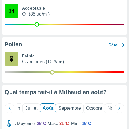
nées
Acceptable
lles sur
34
O₃ (85 µg/m³)
d'un
égitime,
vous
vous
 Pour ce
ous
Pollen
Détail
etirer
Faible
ement
Graminées (10 #/m³)
 opposer
ement
nées à
ment en
 sur «
res
» ou
Quel temps fait-il à Milhaud en
août
?
e
que de
kies
Mai
Juin
Juillet
Août
Septembre
Octobre
Novembre
ite web.
T. Moyenne:
25°C
Max.:
31°C
Mín:
19°C
t nos