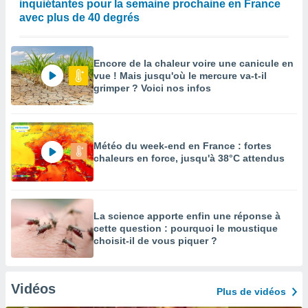
inquiétantes pour la semaine prochaine en France
avec plus de 40 degrés
Encore de la chaleur voire une canicule en
vue ! Mais jusqu'où le mercure va-t-il
grimper ? Voici nos infos
Météo du week-end en France : fortes
chaleurs en force, jusqu'à 38°C attendus
La science apporte enfin une réponse à
cette question : pourquoi le moustique
choisit-il de vous piquer ?
Vidéos
Plus de vidéos