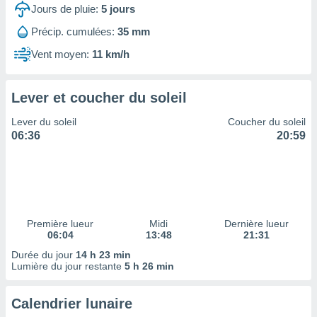
ires
Jours de pluie:
5
jours
ons le
ent des
Précip. cumulées:
35 mm
es
Vent moyen:
11 km/h
 :
et/ou
 à des
Lever et coucher du soleil
ions sur
eil,
Lever du soleil
Coucher du soleil
des
06:36
20:59
limitées
nner la
, créer
ils pour
ité
lisée,
Première lueur
Midi
Dernière lueur
06:04
13:48
21:31
des
our
Durée du jour
14 h 23 min
nner des
Lumière du jour restante
5 h 26 min
és
lisées,
Calendrier lunaire
s profils
enus