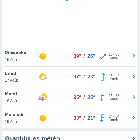
logies
e
s
tez pas
ation de
, vous
z à
à notre
Dimanche
16
-
35
39°
/
26°
km/h
16 Août
.com.
 cas,
Lundi
14
-
37
us
37°
/
23°
km/h
17 Août
ns que
s
Mardi
16
-
38
35°
/
25°
ires
km/h
18 Août
urer la
on sur le
Mercredi
24
-
54
 seront
33°
/
21°
km/h
19 Août
, et que
ies ne
as
Graphiques météo