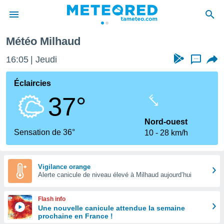
Météo Milhaud
e
ntialité
16:06
Jeudi
...
enu de
o.com
Éclaircies
o.com) a
37°
aré par
onnels
Nord-ouest
arantir
Sensation de 36°
10
28 km/h
té des
ions
. Vous
accéder
Vigilance orange
e en
Alerte canicule de niveau élevé à Milhaud aujourd’hui
 les
Flash info
s :
Une nouvelle canicule attendue la semaine
prochaine en France !
r les