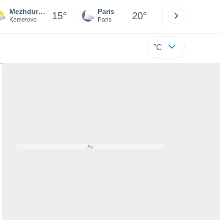
Mezhdurechensk
Paris
Montpelli
15°
20°
Kemerovo
Paris
Hérault
°C