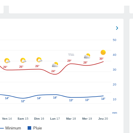
50
40
30°
29°
28°
26°
26°
26°
30
24°
20
14°
14°
14°
14°
10
13°
13°
12°
mm
Ven
14
Sam
15
Dim
16
Lun
17
Mar
18
Mer
19
Jeu
20
Minimum
Pluie