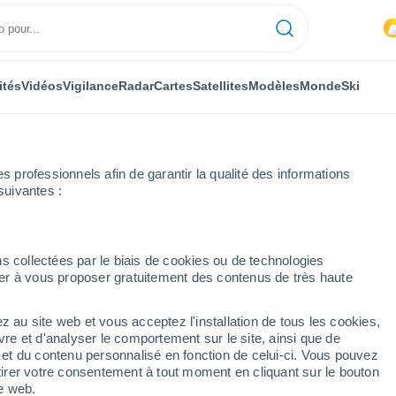
ités
Vidéos
Vigilance
Radar
Cartes
Satellites
Modèles
Monde
Ski
professionnels afin de garantir la qualité des informations
suivantes :
hensk
s collectées par le biais de cookies ou de technologies
nuer à vous proposer gratuitement des contenus de très haute
k
z au site web et vous acceptez l'installation de tous les cookies,
...
vre et d'analyser le comportement sur le site, ainsi que de
é et du contenu personnalisé en fonction de celui-ci. Vous pouvez
Heure par heure
tirer votre consentement à tout moment en cliquant sur le bouton
Pluie faible dans les prochaines
te web.
heures