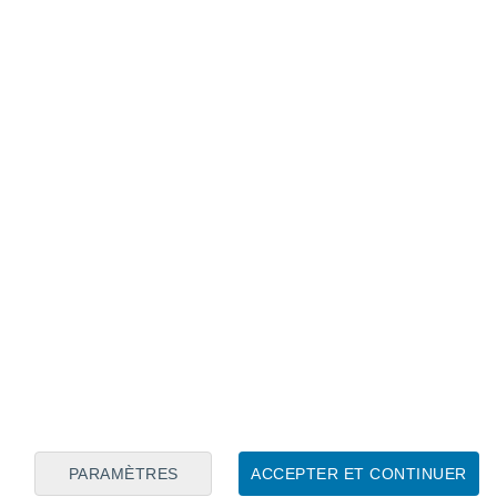
Calendrier lunaire
Lun
Mar
Mer
Jeu
Ven
Sam
Dim
8
9
10
11
12
13
14
15
16
17
18
19
20
21
PARAMÈTRES
ACCEPTER ET CONTINUER