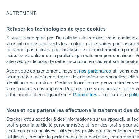
15°
AUTREMENT,
Sud-oues
Refuser les technologies de type cookies
Sensation de 15°
2
-
6 km/h
Si vous n'acceptez pas l'installation de cookies, vous continu
vous informons que seuls les cookies nécessaires pour assurer la
ne seront pas utilisés pour analyser le comportement ou pour af
puissiez visualiser de la publicité générale non personnalisée. V
Actualité
site web par le biais de cette inscription en cliquant sur le bouto
Le réchauffement climatique modifie le goût 
nos aliments
Avec votre consentement, nous et
nos partenaires
utilisons des
pour stocker, accéder et traiter des données personnelles telles 
Météo 1 - 7 jours
Heure par heure
Actualité
Carte 
identifiants de cookies. Certains fournisseurs peuvent traiter vo
vous pouvez vous opposer. Pour ce faire, vous pouvez retirer
à tout moment en cliquant sur «
Paramètres
» ou sur notre
poli
Demain
Lundi
Aujourd´hui
Nous et nos partenaires effectuons le traitement des d
9 Août
10 Août
8 Août
Stocker et/ou accéder à des informations sur un appareil, utilise
profils pour la publicité personnalisée, utiliser des profils pour 
contenus personnalisés, utiliser des profils pour sélectionner
publicités, mesurer la performance des contenus, comprendre le
90%