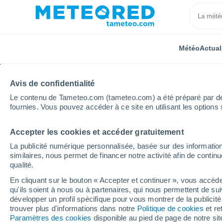
Météo
Actual
Avis de confidentialité
Le contenu de Tameteo.com (tameteo.com) a été préparé par des 
fournies. Vous pouvez accéder à ce site en utilisant les options 
Accepter les cookies et accéder gratuitement
Accueil
Russie
Oblast de Kemerovo
Mezhdurec
La publicité numérique personnalisée, basée sur des information
similaires, nous permet de financer notre activité afin de conti
Météo Mezhdurechens
qualité.
En cliquant sur le bouton « Accepter et continuer », vous accéde
05:48
Samedi
qu'ils soient à nous ou à partenaires, qui nous permettent de sui
développer un profil spécifique pour vous montrer de la publicit
trouver plus d'informations dans notre
Politique de cookies
et re
Éclaircies
Paramètres des cookies
disponible au pied de page de notre si