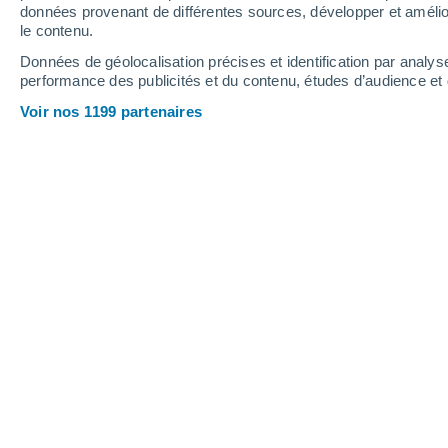
5.9 mm
données provenant de différentes sources, développer et amélior
le contenu.
24°
/
11°
27°
/
16°
21°
/
14°
Données de géolocalisation précises et identification par analys
performance des publicités et du contenu, études d’audience e
10
-
27
km/h
9
-
21
km/h
7
14
-
35
km/h
Voir nos 1199 partenaires
Météo Mezhdurechensk aujourd´hui
,
Éclaircies
15°
06:00
T. ressentie
15°
Éclaircies
16°
07:00
T. ressentie
16°
Pluie faible
30%
18°
08:00
0.1 mm
T. ressentie
18°
Ciel variable
19°
09:00
T. ressentie
19°