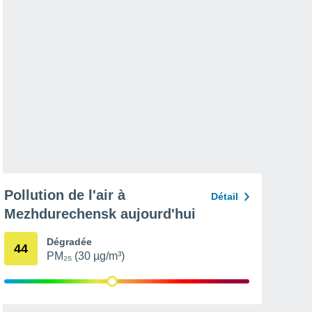
Pollution de l'air à
Détail
Mezhdurechensk aujourd'hui
Dégradée
44
PM₂₅ (30 µg/m³)