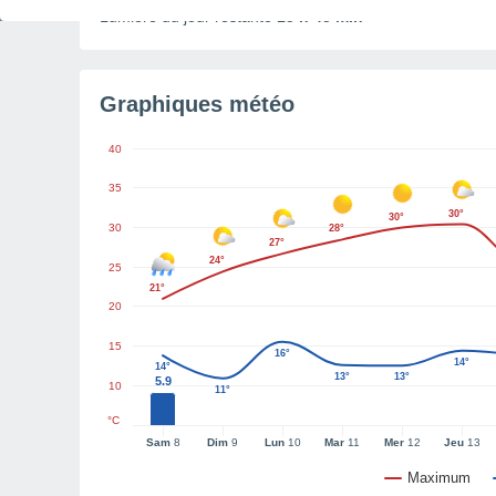
Lumière du jour restante
15 h 45 min
Graphiques météo
40
35
30°
30°
30
28°
27°
24°
25
21°
20
15
16°
14°
14°
13°
13°
5.9
10
11°
°C
Sam
8
Dim
9
Lun
10
Mar
11
Mer
12
Jeu
13
Maximum