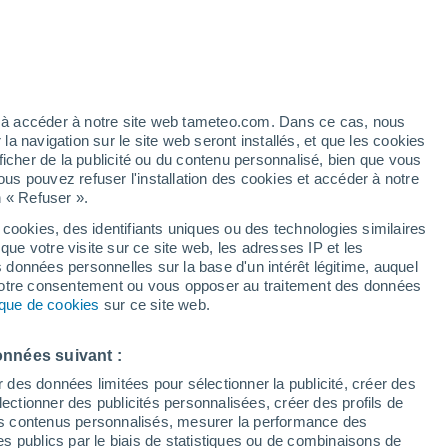
t
ez à accéder à notre site web tameteo.com. Dans ce cas, nous
 navigation sur le site web seront installés, et que les cookies
ficher de la publicité ou du contenu personnalisé, bien que vous
ous pouvez refuser l'installation des cookies et accéder à notre
n « Refuser ».
de
 cookies, des identifiants uniques ou des technologies similaires
que votre visite sur ce site web, les adresses IP et les
de pluie
Radar de pluie
Satellites
Modèles
s données personnelles sur la base d'un intérêt légitime, auquel
 votre consentement ou vous opposer au traitement des données
tique de cookies
sur ce site web.
Mardi
Mercredi
Jeudi
Vendredi
onnées suivant :
11 Août
12 Août
13 Août
14 Août
r des données limitées pour sélectionner la publicité, créer des
sélectionner des publicités personnalisées, créer des profils de
 des contenus personnalisés, mesurer la performance des
s publics par le biais de statistiques ou de combinaisons de