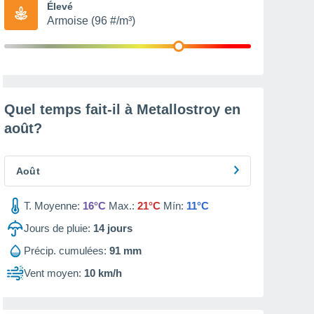
Élevé
Armoise (96 #/m³)
Quel temps fait-il à Metallostroy en
août
?
Août
T. Moyenne:
16°C
Max.:
21°C
Mín:
11°C
Jours de pluie:
14
jours
Précip. cumulées:
91 mm
Vent moyen:
10 km/h