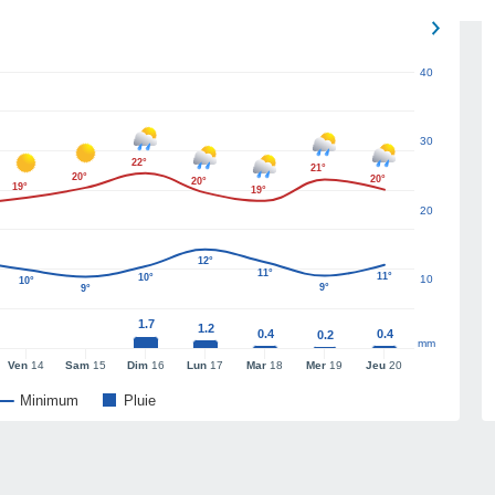
40
30
22°
21°
20°
20°
20°
19°
19°
20
12°
11°
11°
10°
10
10°
9°
9°
1.7
1.2
0.4
0.4
0.2
mm
Ven
14
Sam
15
Dim
16
Lun
17
Mar
18
Mer
19
Jeu
20
Minimum
Pluie