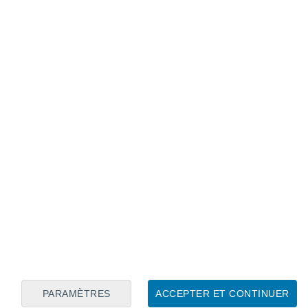
Calendrier lunaire
Lun
Mar
Mer
Jeu
Ven
Sam
Dim
8
9
10
11
12
13
14
15
16
17
18
19
20
21
PARAMÈTRES
ACCEPTER ET CONTINUER