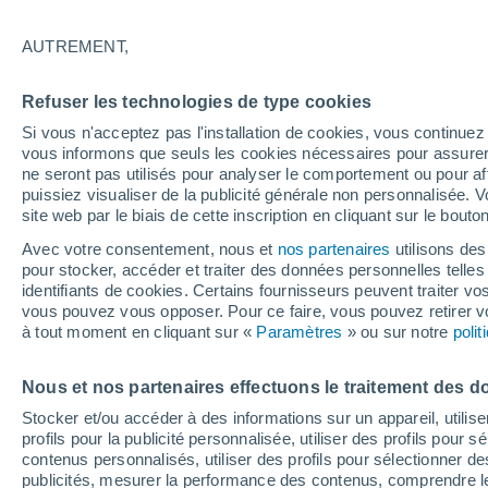
20°
AUTREMENT,
Ouest
Refuser les technologies de type cookies
Sensation de 20°
15
-
36 km
Si vous n'acceptez pas l'installation de cookies, vous continu
vous informons que seuls les cookies nécessaires pour assurer la
ne seront pas utilisés pour analyser le comportement ou pour af
puissiez visualiser de la publicité générale non personnalisée. V
Flash info
site web par le biais de cette inscription en cliquant sur le bouto
Encore de la chaleur !
Avec votre consentement, nous et
nos partenaires
utilisons des
pour stocker, accéder et traiter des données personnelles telles 
Météo 1 - 7 jours
Heure par heure
Actualité
Carte
identifiants de cookies. Certains fournisseurs peuvent traiter vo
vous pouvez vous opposer. Pour ce faire, vous pouvez retirer
à tout moment en cliquant sur «
Paramètres
» ou sur notre
poli
Demain
Lundi
Aujourd´hui
Nous et nos partenaires effectuons le traitement des d
9 Août
10 Août
8 Août
Stocker et/ou accéder à des informations sur un appareil, utilise
profils pour la publicité personnalisée, utiliser des profils pour 
contenus personnalisés, utiliser des profils pour sélectionner
publicités, mesurer la performance des contenus, comprendre le
60%
30%