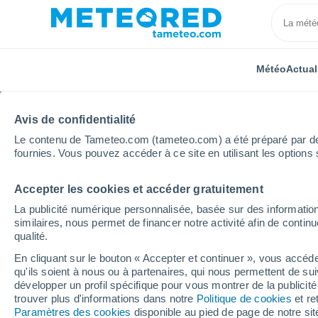
Météo
Actual
Avis de confidentialité
Le contenu de Tameteo.com (tameteo.com) a été préparé par des 
fournies. Vous pouvez accéder à ce site en utilisant les options 
Accepter les cookies et accéder gratuitement
Accueil
Russie
Ville d'importance fédérale de Sain
La publicité numérique personnalisée, basée sur des information
similaires, nous permet de financer notre activité afin de conti
Météo Metallostroy
qualité.
En cliquant sur le bouton « Accepter et continuer », vous accéde
16:48
Samedi
qu'ils soient à nous ou à partenaires, qui nous permettent de sui
développer un profil spécifique pour vous montrer de la publicit
trouver plus d'informations dans notre
Politique de cookies
et re
Éclaircies
Paramètres des cookies
disponible au pied de page de notre si