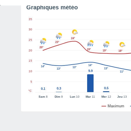
Graphiques météo
35
30
24°
25
23°
20°
19°
20
19°
18°
15
14°
14°
13°
13°
13°
9.9
10
11°
5
0.5
0.3
0.1
°C
Sam
8
Dim
9
Lun
10
Mar
11
Mer
12
Jeu
13
Maximum