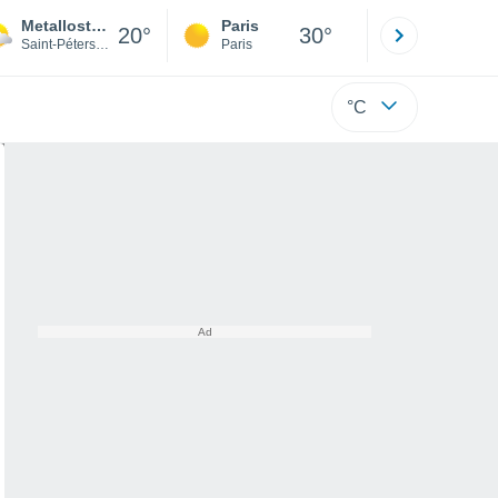
Metallostroy
Paris
Montpelli
20°
30°
Saint-Pétersbourg
Paris
Hérault
°C