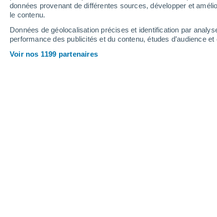
0.3 mm
0.1 mm
données provenant de différentes sources, développer et amélior
le contenu.
23°
/
13°
24°
/
13°
20°
/
14°
Données de géolocalisation précises et identification par analys
performance des publicités et du contenu, études d’audience e
15
-
38
km/h
21
-
46
km/h
18
18
-
40
km/h
Voir nos 1199 partenaires
Météo Metallostroy aujourd´hui
, 8 ao
Éclaircies
20°
17:00
T. ressentie
20°
Ciel variable
19°
18:00
T. ressentie
19°
Éclaircies
18°
19:00
T. ressentie
18°
Éclaircies
17°
20:00
T. ressentie
17°