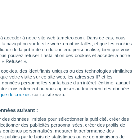
/h
ez à accéder à notre site web tameteo.com. Dans ce cas, nous
 navigation sur le site web seront installés, et que les cookies
ficher de la publicité ou du contenu personnalisé, bien que vous
ous pouvez refuser l'installation des cookies et accéder à notre
n « Refuser ».
 cookies, des identifiants uniques ou des technologies similaires
que votre visite sur ce site web, les adresses IP et les
 de couverture nuageuse
Radar de pluie
Satellites
Modèles
s données personnelles sur la base d'un intérêt légitime, auquel
 votre consentement ou vous opposer au traitement des données
tique de cookies
sur ce site web.
Mardi
Mercredi
Jeudi
Vendredi
onnées suivant :
11 Août
12 Août
13 Août
14 Août
r des données limitées pour sélectionner la publicité, créer des
sélectionner des publicités personnalisées, créer des profils de
 des contenus personnalisés, mesurer la performance des
s publics par le biais de statistiques ou de combinaisons de
90%
70%