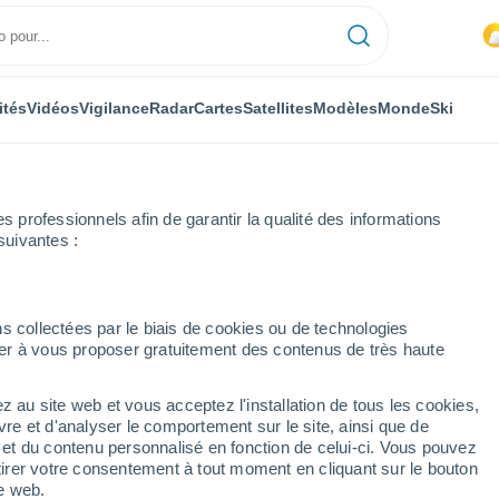
ités
Vidéos
Vigilance
Radar
Cartes
Satellites
Modèles
Monde
Ski
professionnels afin de garantir la qualité des informations
suivantes :
t-Pétersbourg
Metallostroy
s collectées par le biais de cookies ou de technologies
nuer à vous proposer gratuitement des contenus de très haute
z au site web et vous acceptez l'installation de tous les cookies,
...
vre et d'analyser le comportement sur le site, ainsi que de
é et du contenu personnalisé en fonction de celui-ci. Vous pouvez
Heure par heure
tirer votre consentement à tout moment en cliquant sur le bouton
Ciel nuageux dans les
te web.
prochaines heures