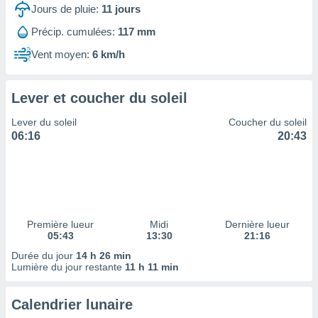
ires
Jours de pluie:
11
jours
ons le
ent des
Précip. cumulées:
117 mm
es
Vent moyen:
6 km/h
 :
et/ou
 à des
Lever et coucher du soleil
ions sur
eil,
Lever du soleil
Coucher du soleil
des
06:16
20:43
limitées
nner la
, créer
ils pour
ité
lisée,
Première lueur
Midi
Dernière lueur
05:43
13:30
21:16
des
our
Durée du jour
14 h 26 min
nner des
Lumière du jour restante
11 h 11 min
és
lisées,
Calendrier lunaire
s profils
enus