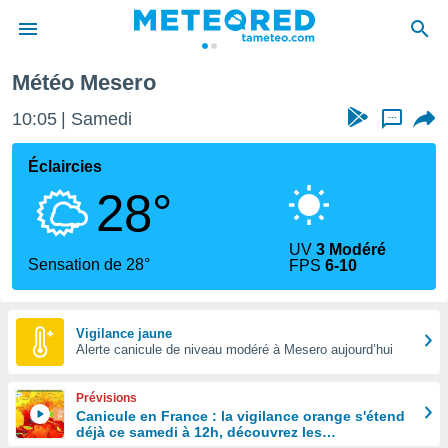
Météo Mesero
e
ntialité
10:05
Samedi
...
enu de
o.com
Éclaircies
o.com) a
28°
aré par
onnels
UV
3 Modéré
arantir
Sensation de 28°
FPS
6-10
té des
ions
. Vous
accéder
Vigilance jaune
e en
Alerte canicule de niveau modéré à Mesero aujourd’hui
 les
Prévisions
s :
Canicule en France : la vigilance orange s'étend
déjà ce samedi à 12h, découvrez les
r les