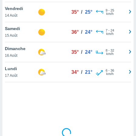
lisé en
Vendredi
 de
9
-
25
35°
/
25°
km/h
14 Août
. Vous
rouver
Samedi
7
-
24
36°
/
24°
ations
km/h
15 Août
re
que de
Dimanche
kies
8
-
32
35°
/
24°
km/h
16 Août
r votre
ement à
ment en
Lundi
6
-
36
34°
/
21°
sur le
km/h
17 Août
res des
kies
le au
page de
te web.
MENT,
 les