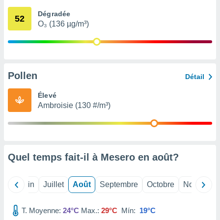
nées
Dégradée
lles sur
52
O₃ (136 µg/m³)
d'un
égitime,
vous
vous
 Pour ce
ous
Pollen
Détail
etirer
Élevé
ement
Ambroisie (130 #/m³)
 opposer
ement
nées à
ment en
 sur «
res
» ou
Quel temps fait-il à Mesero en
août
?
e
que de
kies
Mai
Juin
Juillet
Août
Septembre
Octobre
Novembre
ite web.
T. Moyenne:
24°C
Max.:
29°C
Mín:
19°C
t nos