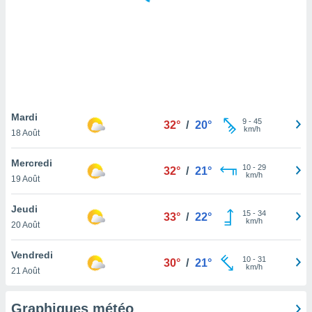
logies
e
s
tez pas
ation de
, vous
z à
à notre
Mardi
9
-
45
32°
/
20°
km/h
18 Août
.com.
 cas,
Mercredi
10
-
29
us
32°
/
21°
km/h
19 Août
ns que
s
Jeudi
15
-
34
33°
/
22°
ires
km/h
20 Août
urer la
on sur le
Vendredi
10
-
31
 seront
30°
/
21°
km/h
21 Août
, et que
ies ne
as
Graphiques météo