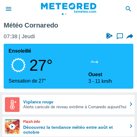
Météo Cornaredo
e
ntialité
07:38
Jeudi
...
enu de
o.com
Ensoleillé
o.com) a
27°
aré par
onnels
Ouest
arantir
Sensation de 27°
3
11 km/h
té des
ions
. Vous
accéder
Vigilance rouge
e en
Alerte canicule de niveau extrême à Cornaredo aujourd’hui
 les
Flash info
s :
Découvrez la tendance météo entre août et
octobre
r les