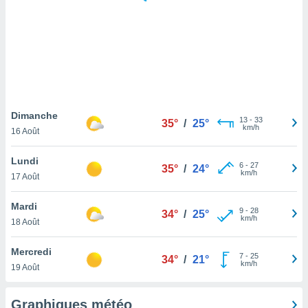
logies
e
s
tez pas
ation de
, vous
z à
à notre
Dimanche
13
-
33
35°
/
25°
km/h
16 Août
.com.
 cas,
Lundi
6
-
27
us
35°
/
24°
km/h
17 Août
ns que
s
Mardi
9
-
28
34°
/
25°
ires
km/h
18 Août
urer la
on sur le
Mercredi
7
-
25
 seront
34°
/
21°
km/h
19 Août
, et que
ies ne
as
Graphiques météo