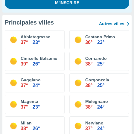
Principales villes
Autres villes
Abbiategrasso
Castano Primo
37°
23°
36°
23°
Cinisello Balsamo
Cornaredo
39°
26°
38°
25°
Gaggiano
Gorgonzola
37°
24°
38°
25°
Magenta
Melegnano
37°
23°
38°
24°
Milan
Nerviano
38°
26°
37°
24°