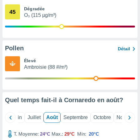
nées
Dégradée
lles sur
45
O₃ (115 µg/m³)
d'un
égitime,
vous
vous
 Pour ce
ous
Pollen
Détail
etirer
Élevé
ement
Ambroisie (88 #/m³)
 opposer
ement
nées à
ment en
 sur «
res
» ou
Quel temps fait-il à Cornaredo en
août
?
e
que de
kies
Mai
Juin
Juillet
Août
Septembre
Octobre
Novembre
ite web.
T. Moyenne:
24°C
Max.:
29°C
Mín:
20°C
t nos