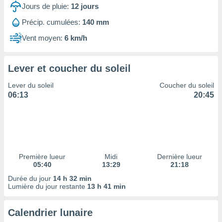
ires
Jours de pluie:
12
jours
ons le
ent des
Précip. cumulées:
140 mm
es
Vent moyen:
6 km/h
 :
et/ou
 à des
Lever et coucher du soleil
ions sur
eil,
Lever du soleil
Coucher du soleil
des
06:13
20:45
limitées
nner la
, créer
ils pour
ité
lisée,
Première lueur
Midi
Dernière lueur
05:40
13:29
21:18
des
our
Durée du jour
14 h 32 min
nner des
Lumière du jour restante
13 h 41 min
és
lisées,
Calendrier lunaire
s profils
enus