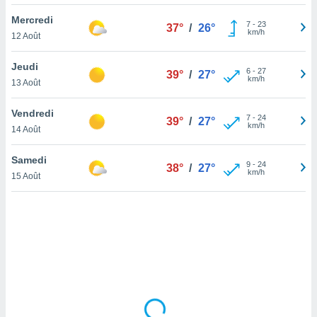
lisé en
Mercredi
 de
7
-
23
37°
/
26°
km/h
12 Août
. Vous
rouver
Jeudi
6
-
27
39°
/
27°
ations
km/h
13 Août
re
que de
Vendredi
kies
7
-
24
39°
/
27°
km/h
14 Août
r votre
ement à
ment en
Samedi
9
-
24
38°
/
27°
sur le
km/h
15 Août
res des
kies
le au
page de
te web.
MENT,
 les