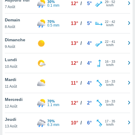
30%
n «
29
-
52
12°
/
5°
0.1 mm
km/h
7 Août
 et
r »,
cédez au
Demain
70%
22
-
42
13°
/
5°
 et vous
0.5 mm
km/h
8 Août
z
ation de
Dimanche
22
-
41
13°
/
4°
km/h
9 Août
qu'ils
 nous ou
aires,
Lundi
16
-
33
12°
/
4°
km/h
10 Août
nt de
t
Mardi
15
-
33
er le
11°
/
4°
km/h
11 Août
ement
te, ainsi
Mercredi
70%
19
-
33
12°
/
2°
1.1 mm
km/h
per un
12 Août
écifique
us
Jeudi
70%
17
-
35
de la
10°
/
6°
6.3 mm
km/h
13 Août
 et du