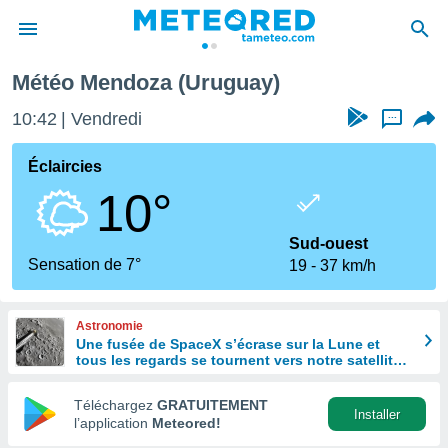
Météo Mendoza (Uruguay)
e
ntialité
10:42
Vendredi
...
enu de
o.com
Éclaircies
o.com) a
10°
aré par
onnels
Sud-ouest
arantir
Sensation de 7°
19
37 km/h
té des
ions
. Vous
Astronomie
accéder
Une fusée de SpaceX s’écrase sur la Lune et
e en
tous les regards se tournent vers notre satellite à
 les
la recherche du cratère
Téléchargez
GRATUITEMENT
s :
Installer
l’application
Meteored!
r les