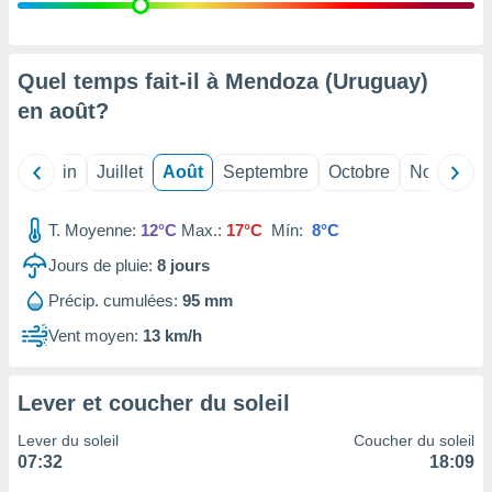
nées
lles sur
d'un
égitime,
Quel temps fait-il à Mendoza (Uruguay)
vous
en
août
?
vous
 Pour ce
ous
Mai
Juin
Juillet
Août
Septembre
Octobre
Novembre
etirer
ement
T. Moyenne:
12°C
Max.:
17°C
Mín:
8°C
 opposer
ement
Jours de pluie:
8
jours
nées à
Précip. cumulées:
95 mm
ment en
 sur «
Vent moyen:
13 km/h
res
» ou
e
que de
Lever et coucher du soleil
kies
ite web.
Lever du soleil
Coucher du soleil
07:32
18:09
t nos