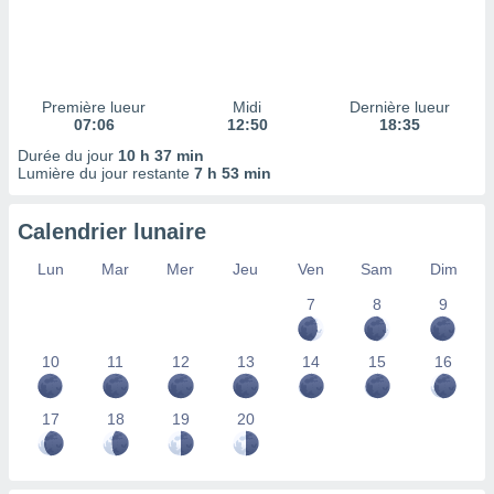
ires
ons le
ent des
es
 :
Première lueur
Midi
Dernière lueur
et/ou
07:06
12:50
18:35
 à des
Durée du jour
10 h 37 min
ions sur
Lumière du jour restante
7 h 53 min
eil,
des
limitées
Calendrier lunaire
nner la
Lun
Mar
Mer
Jeu
Ven
Sam
Dim
, créer
ils pour
7
8
9
ité
lisée,
10
11
12
13
14
15
16
des
our
nner des
17
18
19
20
és
lisées,
s profils
enus