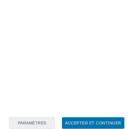
Calendrier lunaire
Lun
Mar
Mer
Jeu
Ven
Sam
Dim
7
8
9
10
11
12
13
14
15
16
17
18
19
20
PARAMÈTRES
ACCEPTER ET CONTINUER