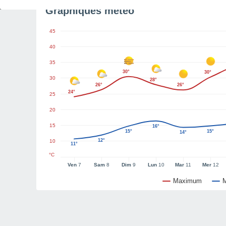
Graphiques météo
45
40
35
30°
30°
30
28°
26°
26°
24°
25
20
15
16°
15°
15°
14°
12°
10
11°
°C
Ven
7
Sam
8
Dim
9
Lun
10
Mar
11
Mer
12
Maximum