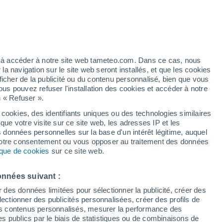
éré
ez à accéder à notre site web tameteo.com. Dans ce cas, nous
 navigation sur le site web seront installés, et que les cookies
ficher de la publicité ou du contenu personnalisé, bien que vous
ous pouvez refuser l'installation des cookies et accéder à notre
n « Refuser ».
 cookies, des identifiants uniques ou des technologies similaires
que votre visite sur ce site web, les adresses IP et les
 de couverture nuageuse
Radar de pluie
Satellites
Modèles
s données personnelles sur la base d'un intérêt légitime, auquel
 votre consentement ou vous opposer au traitement des données
tique de cookies
sur ce site web.
Lundi
Mardi
Mercredi
Jeudi
onnées suivant :
10 Août
11 Août
12 Août
13 Août
r des données limitées pour sélectionner la publicité, créer des
sélectionner des publicités personnalisées, créer des profils de
 des contenus personnalisés, mesurer la performance des
s publics par le biais de statistiques ou de combinaisons de