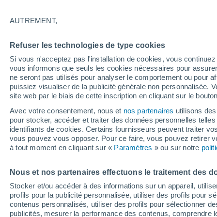
23°
AUTREMENT,
UV
4 Mod
Refuser les technologies de type cookies
Sensation de 25°
FPS
6-10
Si vous n'acceptez pas l'installation de cookies, vous continu
vous informons que seuls les cookies nécessaires pour assurer la
ne seront pas utilisés pour analyser le comportement ou pour af
puissiez visualiser de la publicité générale non personnalisée. V
Flash info
site web par le biais de cette inscription en cliquant sur le bouto
Une nouvelle canicule attendue la semaine
prochaine en France !
Avec votre consentement, nous et
nos partenaires
utilisons des
pour stocker, accéder et traiter des données personnelles telles 
Météo 1 - 7 jours
Heure par heure
Actualité
Carte
identifiants de cookies. Certains fournisseurs peuvent traiter vo
vous pouvez vous opposer. Pour ce faire, vous pouvez retirer
à tout moment en cliquant sur «
Paramètres
» ou sur notre
poli
Demain
Dimanche
Aujourd´hui
Nous et nos partenaires effectuons le traitement des d
8 Août
9 Août
7 Août
Stocker et/ou accéder à des informations sur un appareil, utilise
profils pour la publicité personnalisée, utiliser des profils pour 
contenus personnalisés, utiliser des profils pour sélectionner
publicités, mesurer la performance des contenus, comprendre le