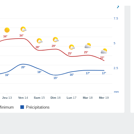
7.5
34°
34°
5
29°
28°
25°
25°
22°
20°
2.5
18°
17°
17°
16°
16°
15°
mm
Jeu
13
Ven
14
Sam
15
Dim
16
Lun
17
Mar
18
Mer
19
Minimum
Précipitations