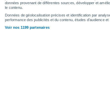
données provenant de différentes sources, développer et amélior
le contenu.
26°
/
12°
30°
/
15°
24°
/
11°
Données de géolocalisation précises et identification par analys
performance des publicités et du contenu, études d’audience e
13
-
29
km/h
16
-
33
km/h
18
11
-
25
km/h
Voir nos 1199 partenaires
Météo Mencas aujourd´hui
, 7 août
Ciel variable
23°
15:00
T. ressentie
25°
Éclaircies
23°
16:00
T. ressentie
25°
Ensoleillé
24°
17:00
T. ressentie
25°
Éclaircies
23°
18:00
T. ressentie
25°