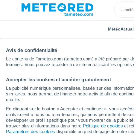
Météo
Actual
Avis de confidentialité
Le contenu de Tameteo.com (tameteo.com) a été préparé par des 
fournies. Vous pouvez accéder à ce site en utilisant les options 
Accepter les cookies et accéder gratuitement
Accueil
Hauts-de-France
Pas-de-Calais
Menca
La publicité numérique personnalisée, basée sur des information
similaires, nous permet de financer notre activité afin de conti
Météo Mencas
qualité.
En cliquant sur le bouton « Accepter et continuer », vous accéde
14:31
Vendredi
qu'ils soient à nous ou à partenaires, qui nous permettent de sui
développer un profil spécifique pour vous montrer de la publicit
trouver plus d'informations dans notre
Politique de cookies
et re
Ciel variable
Paramètres des cookies
disponible au pied de page de notre si