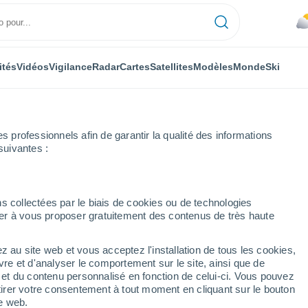
ités
Vidéos
Vigilance
Radar
Cartes
Satellites
Modèles
Monde
Ski
professionnels afin de garantir la qualité des informations
suivantes :
s
s collectées par le biais de cookies ou de technologies
nuer à vous proposer gratuitement des contenus de très haute
z au site web et vous acceptez l'installation de tous les cookies,
...
vre et d'analyser le comportement sur le site, ainsi que de
é et du contenu personnalisé en fonction de celui-ci. Vous pouvez
Heure par heure
tirer votre consentement à tout moment en cliquant sur le bouton
Intervalles nuageux dans les
te web.
prochaines heures