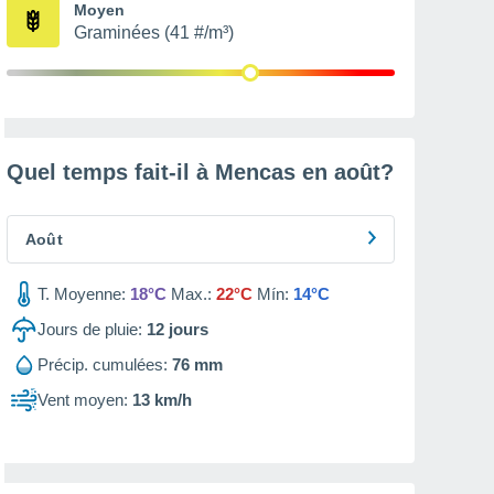
Moyen
Graminées (41 #/m³)
Quel temps fait-il à Mencas en
août
?
Août
T. Moyenne:
18°C
Max.:
22°C
Mín:
14°C
Jours de pluie:
12
jours
Précip. cumulées:
76 mm
Vent moyen:
13 km/h