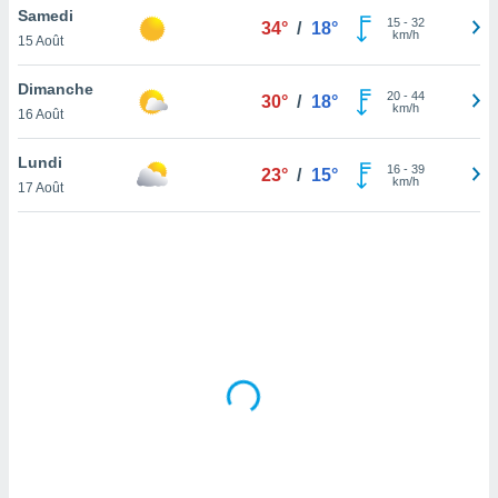
Samedi
lisé en
15
-
32
34°
/
18°
km/h
 de
15 Août
. Vous
rouver
Dimanche
20
-
44
30°
/
18°
km/h
16 Août
ations
re
Lundi
que de
16
-
39
23°
/
15°
km/h
kies
17 Août
r votre
ement à
ment en
sur le
res des
kies
le au
page de
te web.
MENT,
 les