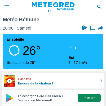
Météo Béthune
e
ntialité
20:00
Samedi
...
enu de
o.com
Ensoleillé
o.com) a
26°
aré par
onnels
Est
arantir
Sensation de 26°
7
17 km/h
té des
ions
. Vous
accéder
Flash info
e en
Encore de la chaleur !
 les
Téléchargez
GRATUITEMENT
s :
Installer
l’application
Meteored!
r les