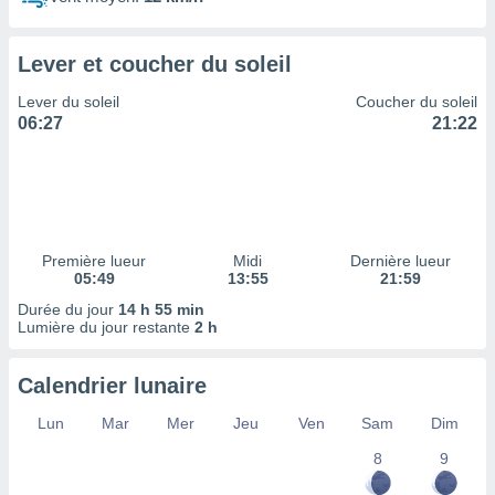
ires
ons le
ent des
Lever et coucher du soleil
es
 :
Lever du soleil
Coucher du soleil
et/ou
06:27
21:22
 à des
ions sur
eil,
des
limitées
Première lueur
Midi
Dernière lueur
nner la
05:49
13:55
21:59
, créer
ils pour
Durée du jour
14 h 55 min
ité
Lumière du jour restante
2 h
lisée,
des
Calendrier lunaire
our
nner des
Lun
Mar
Mer
Jeu
Ven
Sam
Dim
és
lisées,
8
9
s profils
enus