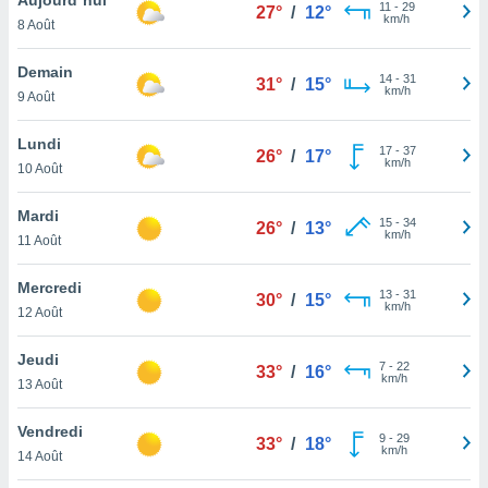
n «
11
-
29
27°
/
12°
km/h
8 Août
 et
r »,
cédez au
Demain
14
-
31
31°
/
15°
 et vous
km/h
9 Août
z
ation de
Lundi
17
-
37
26°
/
17°
km/h
10 Août
qu'ils
 nous ou
aires,
Mardi
15
-
34
26°
/
13°
km/h
11 Août
nt de
t
Mercredi
13
-
31
er le
30°
/
15°
km/h
12 Août
ement
te, ainsi
Jeudi
7
-
22
33°
/
16°
km/h
per un
13 Août
écifique
us
Vendredi
9
-
29
de la
33°
/
18°
km/h
14 Août
 et du