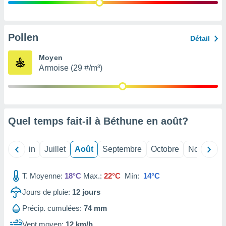
nées
lles sur
d'un
égitime,
Pollen
Détail
vous
vous
Moyen
 Pour ce
Armoise (29 #/m³)
ous
etirer
ement
 opposer
Quel temps fait-il à Béthune en
août
?
ement
nées à
ment en
Mai
Juin
Juillet
Août
Septembre
Octobre
Novembre
 sur «
res
» ou
e
T. Moyenne:
18°C
Max.:
22°C
Mín:
14°C
que de
kies
Jours de pluie:
12
jours
ite web.
Précip. cumulées:
74 mm
t nos
Vent moyen:
12 km/h