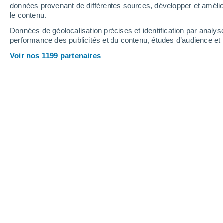
données provenant de différentes sources, développer et amélior
le contenu.
40°
/
21°
42°
/
22°
39°
/
19°
Données de géolocalisation précises et identification par analys
performance des publicités et du contenu, études d’audience e
15
-
41
km/h
14
-
39
km/h
15
16
-
43
km/h
Voir nos 1199 partenaires
Météo Maywood - CA aujourd´hui
, 6 
Ensoleillé
37°
16:00
T. ressentie
37°
Ensoleillé
35°
17:00
T. ressentie
35°
Éclaircies
33°
18:00
T. ressentie
34°
Ensoleillé
31°
19:00
T. ressentie
32°