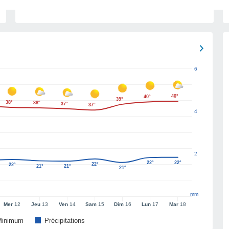
6
40°
40°
39°
38°
38°
37°
37°
4
2
22°
22°
22°
22°
21°
21°
21°
mm
Mer
12
Jeu
13
Ven
14
Sam
15
Dim
16
Lun
17
Mar
18
Minimum
Précipitations