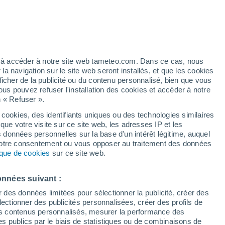
/h
ez à accéder à notre site web tameteo.com. Dans ce cas, nous
 navigation sur le site web seront installés, et que les cookies
ficher de la publicité ou du contenu personnalisé, bien que vous
ous pouvez refuser l'installation des cookies et accéder à notre
n « Refuser ».
 cookies, des identifiants uniques ou des technologies similaires
que votre visite sur ce site web, les adresses IP et les
 de couverture nuageuse
Radar de pluie
Satellites
Modèles
s données personnelles sur la base d'un intérêt légitime, auquel
 votre consentement ou vous opposer au traitement des données
tique de cookies
sur ce site web.
imanche
Lundi
Mardi
Mercredi
onnées suivant :
9 Août
10 Août
11 Août
12 Août
r des données limitées pour sélectionner la publicité, créer des
sélectionner des publicités personnalisées, créer des profils de
 des contenus personnalisés, mesurer la performance des
s publics par le biais de statistiques ou de combinaisons de