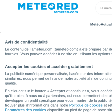
Météo
Actual
Avis de confidentialité
Le contenu de Tameteo.com (tameteo.com) a été préparé par des 
fournies. Vous pouvez accéder à ce site en utilisant les options 
Accepter les cookies et accéder gratuitement
Accueil
États-Unis
Californie
Maywood
La publicité numérique personnalisée, basée sur des information
similaires, nous permet de financer notre activité afin de conti
Météo Maywood - CA
qualité.
En cliquant sur le bouton « Accepter et continuer », vous accéde
15:41
Jeudi
qu'ils soient à nous ou à partenaires, qui nous permettent de sui
développer un profil spécifique pour vous montrer de la publicit
trouver plus d'informations dans notre
Politique de cookies
et re
Ensoleillé
Paramètres des cookies
disponible au pied de page de notre si