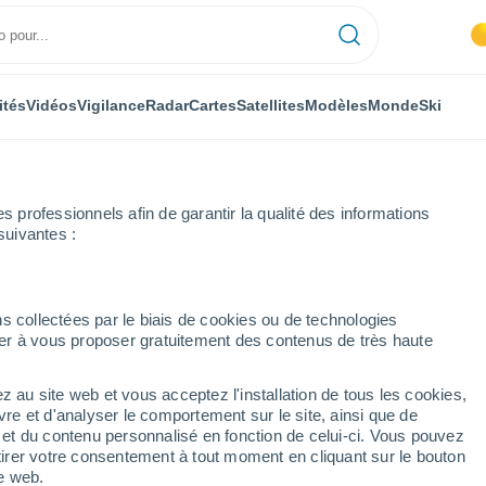
ités
Vidéos
Vigilance
Radar
Cartes
Satellites
Modèles
Monde
Ski
professionnels afin de garantir la qualité des informations
suivantes :
s collectées par le biais de cookies ou de technologies
nuer à vous proposer gratuitement des contenus de très haute
z au site web et vous acceptez l'installation de tous les cookies,
...
vre et d'analyser le comportement sur le site, ainsi que de
é et du contenu personnalisé en fonction de celui-ci. Vous pouvez
Heure par heure
tirer votre consentement à tout moment en cliquant sur le bouton
Intervalles nuageux dans les
te web.
prochaines heures