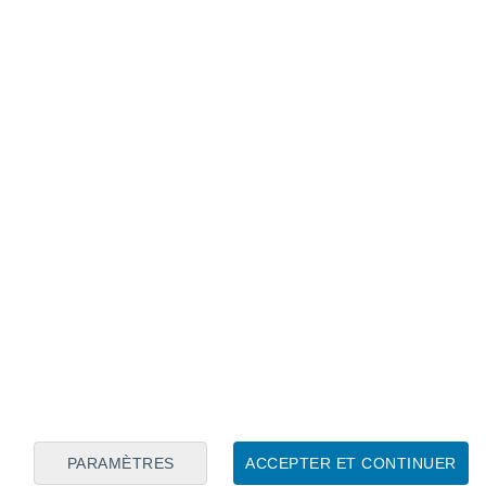
Calendrier lunaire
Lun
Mar
Mer
Jeu
Ven
Sam
Dim
6
7
8
9
10
11
12
13
14
15
16
17
18
19
PARAMÈTRES
ACCEPTER ET CONTINUER