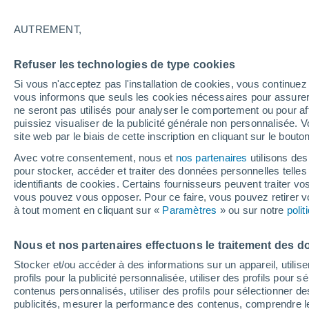
37°
AUTREMENT,
Ouest
Refuser les technologies de type cookies
Sensation de 37°
16
-
42 km
Si vous n'acceptez pas l'installation de cookies, vous continu
vous informons que seuls les cookies nécessaires pour assurer la
ne seront pas utilisés pour analyser le comportement ou pour af
puissiez visualiser de la publicité générale non personnalisée. V
Flash info
site web par le biais de cette inscription en cliquant sur le bouto
Une nouvelle canicule attendue la semaine
prochaine en France !
Avec votre consentement, nous et
nos partenaires
utilisons des
pour stocker, accéder et traiter des données personnelles telles 
Météo 1 - 7 jours
Heure par heure
Actualité
Carte
identifiants de cookies. Certains fournisseurs peuvent traiter vo
vous pouvez vous opposer. Pour ce faire, vous pouvez retirer
à tout moment en cliquant sur «
Paramètres
» ou sur notre
poli
Demain
Samedi
D
Aujourd´hui
Nous et nos partenaires effectuons le traitement des d
7 Août
8 Août
6 Août
Stocker et/ou accéder à des informations sur un appareil, utilise
profils pour la publicité personnalisée, utiliser des profils pour 
contenus personnalisés, utiliser des profils pour sélectionner
publicités, mesurer la performance des contenus, comprendre le