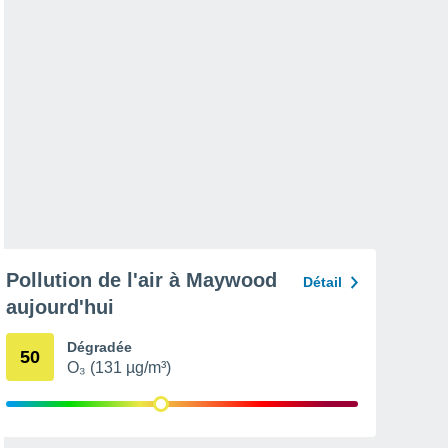
Pollution de l'air à Maywood
Détail
aujourd'hui
Dégradée
50
O₃ (131 µg/m³)