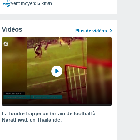
Vent moyen:
5 km/h
Vidéos
Plus de vidéos
La foudre frappe un terrain de football à
Narathiwat, en Thaïlande.