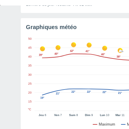
Lumière du jour restante
4 h 31 min
Graphiques météo
50
45
42°
41°
40°
40°
39°
40
38°
35
30
25
22°
22°
22°
20
21°
21°
19°
15
°C
Jeu
6
Ven
7
Sam
8
Dim
9
Lun
10
Mar
11
Maximum