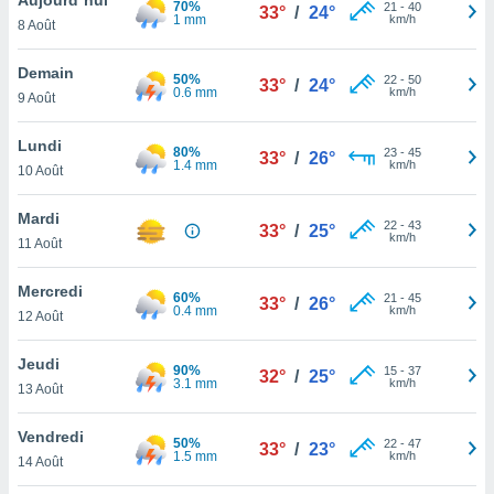
70%
n «
21
-
40
33°
/
24°
1 mm
km/h
8 Août
 et
r »,
cédez au
Demain
50%
22
-
50
33°
/
24°
 et vous
0.6 mm
km/h
9 Août
z
ation de
Lundi
80%
23
-
45
33°
/
26°
1.4 mm
km/h
10 Août
qu'ils
 nous ou
aires,
Mardi
22
-
43
33°
/
25°
km/h
11 Août
nt de
t
Mercredi
60%
21
-
45
er le
33°
/
26°
0.4 mm
km/h
12 Août
ement
te, ainsi
Jeudi
90%
15
-
37
32°
/
25°
3.1 mm
km/h
per un
13 Août
écifique
us
Vendredi
50%
22
-
47
de la
33°
/
23°
1.5 mm
km/h
14 Août
 et du