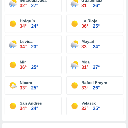
Guardalavaca
Guatemala
32°
27°
31°
26°
Holguín
La Rioja
34°
24°
36°
25°
Levisa
Mayarí
34°
23°
33°
24°
Mir
Moa
36°
25°
31°
27°
Nicaro
Rafael Freyre
33°
25°
33°
26°
San Andres
Velasco
34°
24°
33°
25°