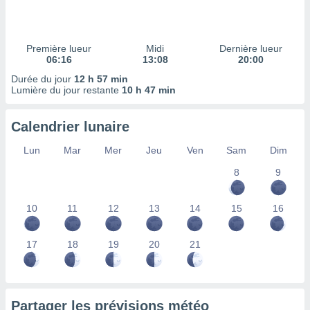
ires
ons le
ent des
es
Première lueur
Midi
Dernière lueur
 :
06:16
13:08
20:00
et/ou
Durée du jour
12 h 57 min
 à des
Lumière du jour restante
10 h 47 min
ions sur
eil,
Calendrier lunaire
des
limitées
Lun
Mar
Mer
Jeu
Ven
Sam
Dim
nner la
8
9
, créer
ils pour
ité
10
11
12
13
14
15
16
lisée,
des
our
17
18
19
20
21
nner des
és
lisées,
s profils
Partager les prévisions météo
enus