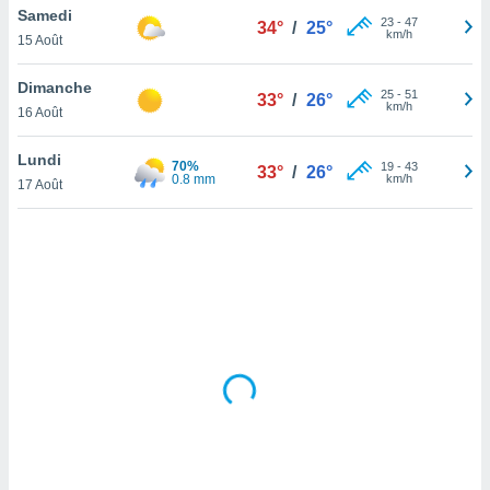
Samedi
lisé en
23
-
47
34°
/
25°
km/h
 de
15 Août
. Vous
rouver
Dimanche
25
-
51
33°
/
26°
km/h
16 Août
ations
re
Lundi
que de
70%
19
-
43
33°
/
26°
0.8 mm
km/h
kies
17 Août
r votre
ement à
ment en
sur le
res des
kies
le au
page de
te web.
MENT,
 les