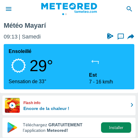
Météo Mayarí
e
ntialité
09:13
Samedi
...
enu de
o.com
Ensoleillé
o.com) a
29°
aré par
onnels
Est
arantir
Sensation de 33°
7
16 km/h
té des
ions
. Vous
accéder
Flash info
e en
Encore de la chaleur !
 les
Téléchargez
GRATUITEMENT
s :
Installer
l’application
Meteored!
r les