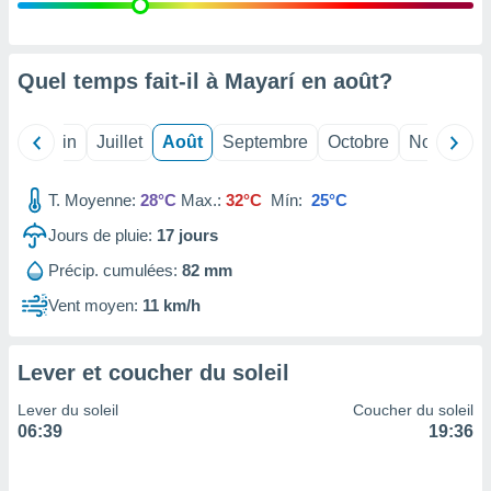
nées
lles sur
d'un
égitime,
Quel temps fait-il à Mayarí en
août
?
vous
vous
 Pour ce
Mai
Juin
Juillet
Août
Septembre
Octobre
Novembre
ous
etirer
T. Moyenne:
28°C
Max.:
32°C
Mín:
25°C
ement
Jours de pluie:
17
jours
 opposer
ement
Précip. cumulées:
82 mm
nées à
ment en
Vent moyen:
11 km/h
 sur «
res
» ou
e
Lever et coucher du soleil
que de
kies
Lever du soleil
Coucher du soleil
ite web.
06:39
19:36
t nos