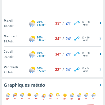
logies
e
s
Mardi
tez pas
70%
12
-
38
33°
/
24°
1.5 mm
km/h
ation de
18 Août
, vous
z à
Mercredi
70%
12
-
36
34°
/
24°
à notre
0.8 mm
km/h
19 Août
.com.
Jeudi
 cas,
60%
14
-
38
34°
/
24°
0.5 mm
km/h
us
20 Août
ns que
s
Vendredi
60%
17
-
44
33°
/
24°
0.5 mm
km/h
21 Août
ires
urer la
on sur le
Graphiques météo
 seront
, et que
ies ne
33°
33°
33°
34°
34°
34°
33°
33°
33°
33°
33°
33°
32°
as