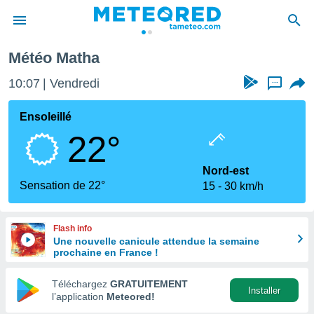
Météo Matha
e
ntialité
10:07
Vendredi
...
enu de
o.com
Ensoleillé
o.com) a
22°
aré par
onnels
Nord-est
arantir
Sensation de 22°
15
30 km/h
té des
ions
. Vous
Flash info
accéder
Une nouvelle canicule attendue la semaine
e en
prochaine en France !
 les
Téléchargez
GRATUITEMENT
s :
Installer
l’application
Meteored!
r les