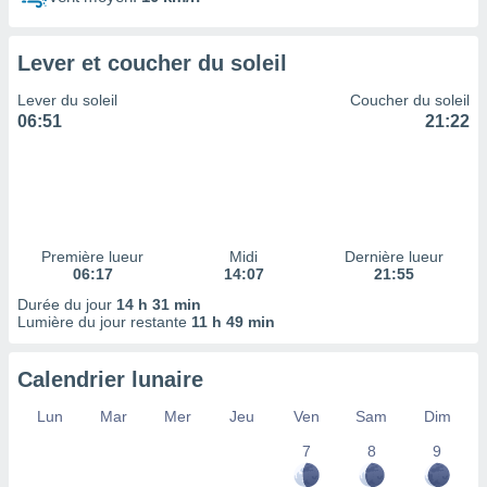
ires
ons le
ent des
Lever et coucher du soleil
es
 :
Lever du soleil
Coucher du soleil
et/ou
06:51
21:22
 à des
ions sur
eil,
des
limitées
Première lueur
Midi
Dernière lueur
nner la
06:17
14:07
21:55
, créer
ils pour
Durée du jour
14 h 31 min
ité
Lumière du jour restante
11 h 49 min
lisée,
des
Calendrier lunaire
our
nner des
Lun
Mar
Mer
Jeu
Ven
Sam
Dim
és
lisées,
7
8
9
s profils
enus