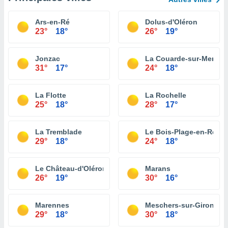
Ars-en-Ré
Dolus-d'Oléron
23°
18°
26°
19°
Jonzac
La Couarde-sur-Mer
31°
17°
24°
18°
La Flotte
La Rochelle
25°
18°
28°
17°
La Tremblade
Le Bois-Plage-en-Ré
29°
18°
24°
18°
Le Château-d'Oléron
Marans
26°
19°
30°
16°
Marennes
Meschers-sur-Gironde
29°
18°
30°
18°