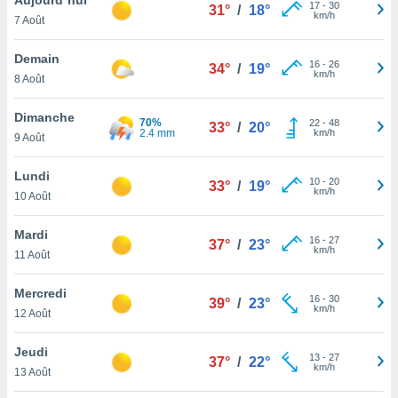
n «
17
-
30
31°
/
18°
km/h
7 Août
 et
r »,
cédez au
Demain
16
-
26
34°
/
19°
 et vous
km/h
8 Août
z
ation de
Dimanche
70%
22
-
48
33°
/
20°
2.4 mm
km/h
9 Août
qu'ils
 nous ou
aires,
Lundi
10
-
20
33°
/
19°
km/h
10 Août
nt de
t
Mardi
16
-
27
er le
37°
/
23°
km/h
11 Août
ement
te, ainsi
Mercredi
16
-
30
39°
/
23°
km/h
per un
12 Août
écifique
us
Jeudi
13
-
27
de la
37°
/
22°
km/h
13 Août
 et du