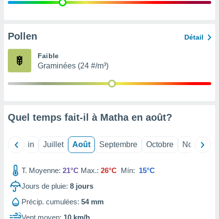
nées
lles sur
d'un
égitime,
Pollen
Détail
vous
vous
Faible
 Pour ce
Graminées (24 #/m³)
ous
etirer
ement
 opposer
Quel temps fait-il à Matha en
août
?
ement
nées à
ment en
Mai
Juin
Juillet
Août
Septembre
Octobre
Novembre
 sur «
res
» ou
e
T. Moyenne:
21°C
Max.:
26°C
Mín:
15°C
que de
kies
Jours de pluie:
8
jours
ite web.
Précip. cumulées:
54 mm
t nos
Vent moyen:
10 km/h