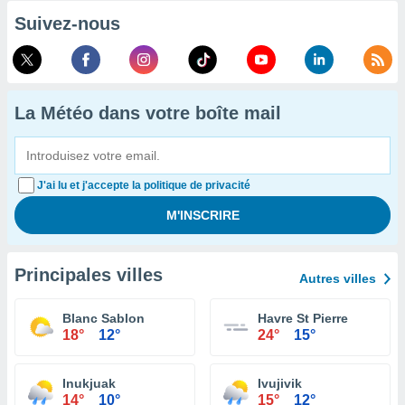
Suivez-nous
La Météo dans votre boîte mail
J'ai lu et j'accepte la politique de privacité
Principales villes
Autres villes
Blanc Sablon
Havre St Pierre
18°
12°
24°
15°
Inukjuak
Ivujivik
14°
10°
15°
12°