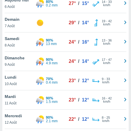
80%
n «
14
-
33
27°
/
15°
0.2 mm
km/h
6 Août
 et
r »,
cédez au
Demain
19
-
42
29°
/
14°
 et vous
km/h
7 Août
z
ation de
Samedi
90%
13
-
36
24°
/
16°
13 mm
km/h
8 Août
qu'ils
 nous ou
aires,
Dimanche
90%
17
-
47
24°
/
14°
4.9 mm
km/h
9 Août
nt de
t
Lundi
70%
9
-
33
er le
23°
/
12°
0.4 mm
km/h
10 Août
ement
te, ainsi
Mardi
90%
16
-
42
23°
/
12°
1.5 mm
km/h
per un
11 Août
écifique
us
Mercredi
90%
8
-
25
de la
22°
/
12°
2.1 mm
km/h
12 Août
 et du