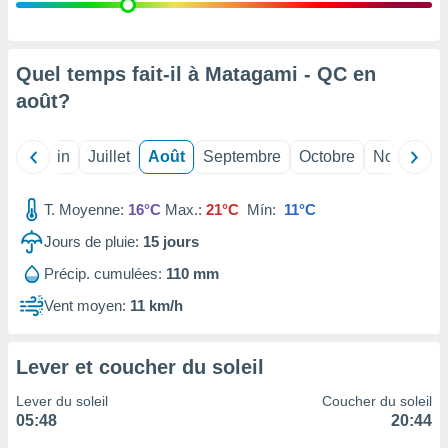
nées
lles sur
d'un
égitime,
Quel temps fait-il à Matagami - QC en
vous
août
?
vous
 Pour ce
ous
Mai
Juin
Juillet
Août
Septembre
Octobre
Novembre
etirer
ement
T. Moyenne:
16°C
Max.:
21°C
Mín:
11°C
 opposer
ement
Jours de pluie:
15
jours
nées à
Précip. cumulées:
110 mm
ment en
 sur «
Vent moyen:
11 km/h
res
» ou
e
que de
Lever et coucher du soleil
kies
ite web.
Lever du soleil
Coucher du soleil
05:48
20:44
t nos