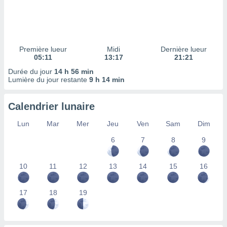
ires
ons le
ent des
es
 :
Première lueur
Midi
Dernière lueur
et/ou
05:11
13:17
21:21
 à des
Durée du jour
14 h 56 min
ions sur
Lumière du jour restante
9 h 14 min
eil,
des
limitées
Calendrier lunaire
nner la
Lun
Mar
Mer
Jeu
Ven
Sam
Dim
, créer
ils pour
6
7
8
9
ité
lisée,
10
11
12
13
14
15
16
des
our
nner des
17
18
19
és
lisées,
s profils
enus