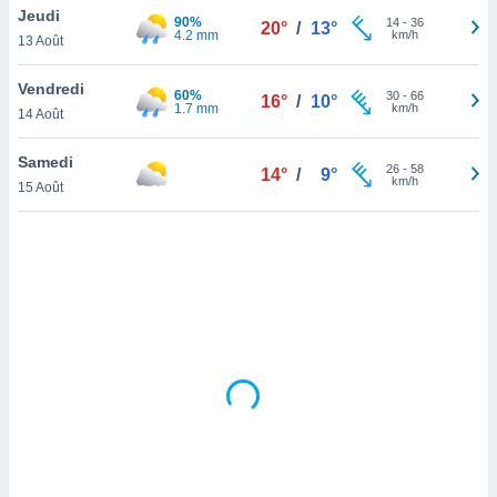
Jeudi
lisé en
90%
14
-
36
20°
/
13°
4.2 mm
km/h
 de
13 Août
. Vous
rouver
Vendredi
60%
30
-
66
16°
/
10°
1.7 mm
km/h
14 Août
ations
re
Samedi
que de
26
-
58
14°
/
9°
km/h
kies
15 Août
r votre
ement à
ment en
sur le
res des
kies
le au
page de
te web.
MENT,
 les