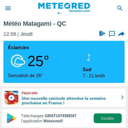
Météo Matagami - QC
e
ntialité
12:08
Jeudi
...
enu de
o.com
Éclaircies
o.com) a
25°
aré par
onnels
Sud
arantir
Sensation de 26°
7
21 km/h
té des
ions
. Vous
Flash info
accéder
Une nouvelle canicule attendue la semaine
e en
prochaine en France !
 les
Téléchargez
GRATUITEMENT
s :
Installer
l’application
Meteored!
r les