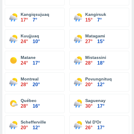
Kangiqsujuaq
Kangirsuk
17°
7°
15°
7°
Kuujjuaq
Matagami
24°
10°
27°
15°
Matane
Mistassini
24°
17°
28°
18°
Montreal
Povungnituq
28°
20°
20°
12°
Québec
Saguenay
28°
16°
30°
17°
Schefferville
Val D'Or
20°
12°
26°
17°