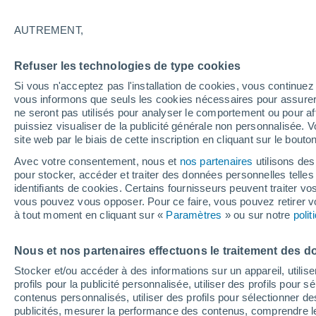
25°
AUTREMENT,
Dernier Qu
Refuser les technologies de type cookies
Éclairée:
3
Sensation de 26°
Si vous n'acceptez pas l'installation de cookies, vous continu
vous informons que seuls les cookies nécessaires pour assurer la
ne seront pas utilisés pour analyser le comportement ou pour af
puissiez visualiser de la publicité générale non personnalisée. V
Actualité
site web par le biais de cette inscription en cliquant sur le bouto
Le réchauffement climatique modifie le goût 
nos aliments
Avec votre consentement, nous et
nos partenaires
utilisons des
pour stocker, accéder et traiter des données personnelles telles 
Météo 1 - 7 jours
Heure par heure
Actualité
Carte 
identifiants de cookies. Certains fournisseurs peuvent traiter vo
vous pouvez vous opposer. Pour ce faire, vous pouvez retirer
à tout moment en cliquant sur «
Paramètres
» ou sur notre
poli
Demain
Dimanche
Aujourd´hui
Nous et nos partenaires effectuons le traitement des d
8 Août
9 Août
7 Août
Stocker et/ou accéder à des informations sur un appareil, utilise
profils pour la publicité personnalisée, utiliser des profils pour 
contenus personnalisés, utiliser des profils pour sélectionner
publicités, mesurer la performance des contenus, comprendre le