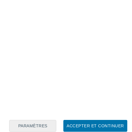
Calendrier lunaire
Lun
Mar
Mer
Jeu
Ven
Sam
Dim
7
8
9
10
11
12
13
14
15
16
17
18
19
20
PARAMÈTRES
ACCEPTER ET CONTINUER