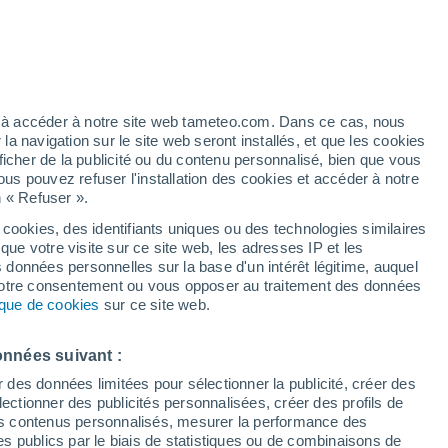
artier
5%
ez à accéder à notre site web tameteo.com. Dans ce cas, nous
 navigation sur le site web seront installés, et que les cookies
ficher de la publicité ou du contenu personnalisé, bien que vous
ous pouvez refuser l'installation des cookies et accéder à notre
n « Refuser ».
de
 cookies, des identifiants uniques ou des technologies similaires
que votre visite sur ce site web, les adresses IP et les
des températures
Radar de pluie
Satellites
Modèles
s données personnelles sur la base d'un intérêt légitime, auquel
 votre consentement ou vous opposer au traitement des données
tique de cookies
sur ce site web.
Lundi
Mardi
Mercredi
Jeudi
onnées suivant :
10 Août
11 Août
12 Août
13 Août
r des données limitées pour sélectionner la publicité, créer des
sélectionner des publicités personnalisées, créer des profils de
 des contenus personnalisés, mesurer la performance des
s publics par le biais de statistiques ou de combinaisons de