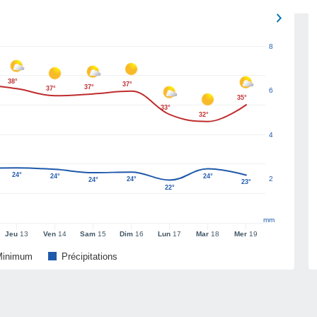
8
38°
37°
37°
37°
6
35°
33°
32°
4
24°
24°
24°
2
24°
24°
23°
22°
mm
Jeu
13
Ven
14
Sam
15
Dim
16
Lun
17
Mar
18
Mer
19
Minimum
Précipitations