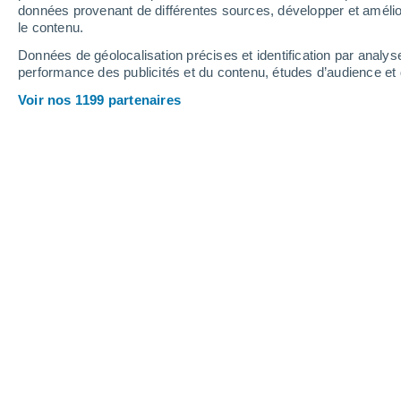
données provenant de différentes sources, développer et amélior
le contenu.
33°
/
21°
37°
/
23°
34°
/
23°
Données de géolocalisation précises et identification par analys
performance des publicités et du contenu, études d’audience e
21
-
46
km/h
16
-
37
km/h
15
21
-
45
km/h
Voir nos 1199 partenaires
Météo Masullas aujourd´hui
, 7 août
Ensoleillé
32°
17:00
T. ressentie
34°
Ensoleillé
32°
18:00
T. ressentie
32°
Ensoleillé
30°
19:00
T. ressentie
31°
Ensoleillé
28°
20:00
T. ressentie
29°