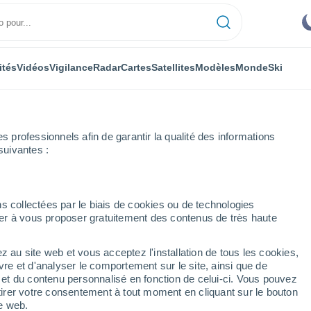
ités
Vidéos
Vigilance
Radar
Cartes
Satellites
Modèles
Monde
Ski
professionnels afin de garantir la qualité des informations
suivantes :
s collectées par le biais de cookies ou de technologies
nuer à vous proposer gratuitement des contenus de très haute
z au site web et vous acceptez l'installation de tous les cookies,
...
vre et d'analyser le comportement sur le site, ainsi que de
é et du contenu personnalisé en fonction de celui-ci. Vous pouvez
Heure par heure
tirer votre consentement à tout moment en cliquant sur le bouton
Ciel dégagé dans les prochaines
te web.
heures