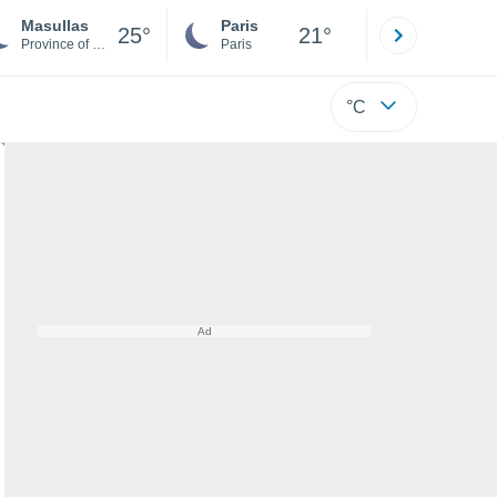
Masullas
Paris
Montpelli
25°
21°
Province of Oristano
Paris
Hérault
°C