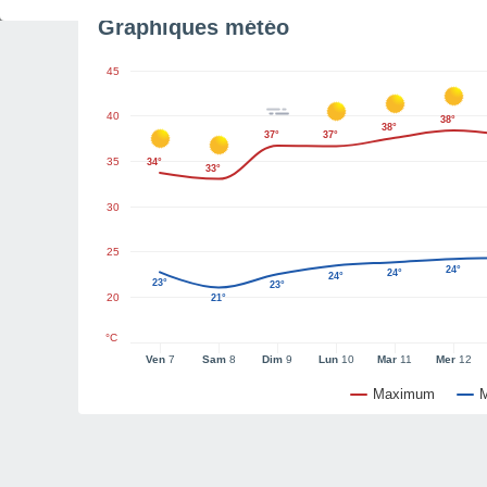
Graphiques météo
45
40
38°
38°
37°
37°
35
34°
33°
30
25
24°
24°
24°
23°
23°
20
21°
°C
Ven
7
Sam
8
Dim
9
Lun
10
Mar
11
Mer
12
Maximum