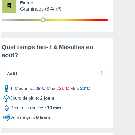
Faible
Graminées (8 #/m³)
Quel temps fait-il à Masullas en
août
?
Août
T. Moyenne:
25°C
Max.:
31°C
Mín:
20°C
Jours de pluie:
2
jours
Précip. cumulées:
10 mm
Vent moyen:
9 km/h