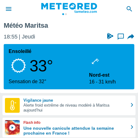
Météo Maritsa
e
ntialité
18:55
Jeudi
...
enu de
o.com
Ensoleillé
o.com) a
33°
aré par
onnels
Nord-est
arantir
Sensation de 32°
16
31 km/h
té des
ions
. Vous
Vigilance jaune
accéder
Alerte froid extrême de niveau modéré à Maritsa
e en
aujourd’hui
 les
Flash info
s :
Une nouvelle canicule attendue la semaine
prochaine en France !
r les