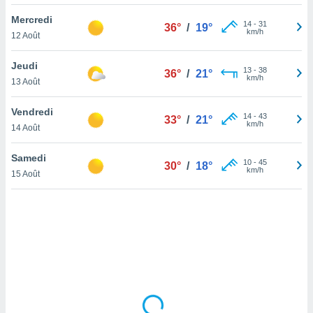
lisé en
Mercredi
 de
14
-
31
36°
/
19°
km/h
12 Août
. Vous
rouver
Jeudi
13
-
38
36°
/
21°
ations
km/h
13 Août
re
que de
Vendredi
kies
14
-
43
33°
/
21°
km/h
14 Août
r votre
ement à
ment en
Samedi
10
-
45
30°
/
18°
sur le
km/h
15 Août
res des
kies
le au
page de
te web.
MENT,
 les