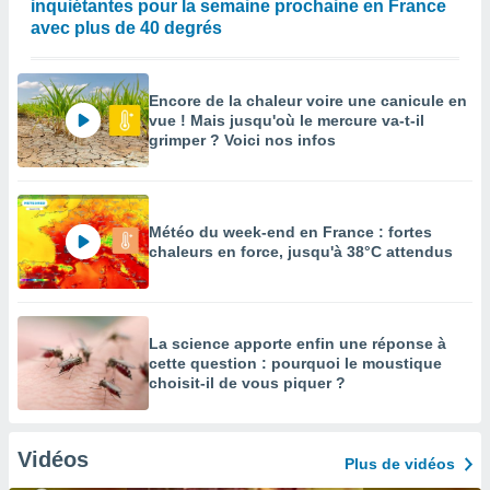
inquiétantes pour la semaine prochaine en France
avec plus de 40 degrés
Encore de la chaleur voire une canicule en
vue ! Mais jusqu'où le mercure va-t-il
grimper ? Voici nos infos
Météo du week-end en France : fortes
chaleurs en force, jusqu'à 38°C attendus
La science apporte enfin une réponse à
cette question : pourquoi le moustique
choisit-il de vous piquer ?
Vidéos
Plus de vidéos