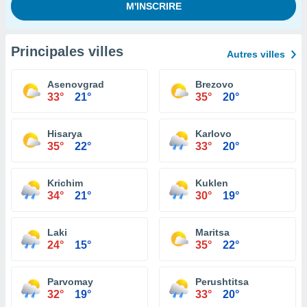
Principales villes
Autres villes
Asenovgrad
Brezovo
33°
21°
35°
20°
Hisarya
Karlovo
35°
22°
33°
20°
Krichim
Kuklen
34°
21°
30°
19°
Laki
Maritsa
24°
15°
35°
22°
Parvomay
Perushtitsa
32°
19°
33°
20°