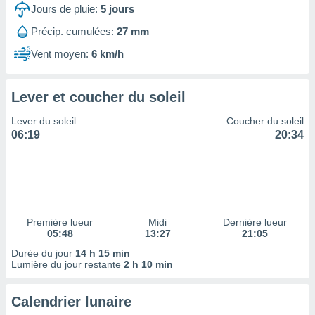
ires
Jours de pluie:
5
jours
ons le
ent des
Précip. cumulées:
27 mm
es
Vent moyen:
6 km/h
 :
et/ou
 à des
Lever et coucher du soleil
ions sur
eil,
Lever du soleil
Coucher du soleil
des
06:19
20:34
limitées
nner la
, créer
ils pour
ité
lisée,
Première lueur
Midi
Dernière lueur
05:48
13:27
21:05
des
our
Durée du jour
14 h 15 min
nner des
Lumière du jour restante
2 h 10 min
és
lisées,
Calendrier lunaire
s profils
enus