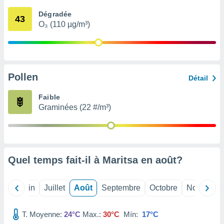
nées
Dégradée
lles sur
43
O₃ (110 µg/m³)
d'un
égitime,
vous
vous
 Pour ce
ous
Pollen
Détail
etirer
Faible
ement
Graminées (22 #/m³)
 opposer
ement
nées à
ment en
 sur «
res
» ou
Quel temps fait-il à Maritsa en
août
?
e
que de
kies
Mai
Juin
Juillet
Août
Septembre
Octobre
Novembre
ite web.
T. Moyenne:
24°C
Max.:
30°C
Mín:
17°C
t nos