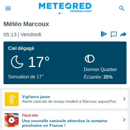
Marcoux
Météo Marcoux
e
ntialité
05:13
Vendredi
...
enu de
o.com
Ciel dégagé
o.com) a
17°
aré par
onnels
Dernier Quartier
arantir
Sensation de 17°
Éclairée:
35%
té des
ions
. Vous
accéder
Vigilance jaune
e en
Alerte canicule de niveau modéré à Marcoux aujourd’hui
 les
Flash info
s :
Une nouvelle canicule attendue la semaine
prochaine en France !
r les