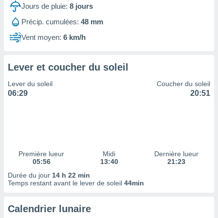
ires
Jours de pluie:
8
jours
ons le
ent des
Précip. cumulées:
48 mm
es
Vent moyen:
6 km/h
 :
et/ou
 à des
Lever et coucher du soleil
ions sur
eil,
Lever du soleil
Coucher du soleil
des
06:29
20:51
limitées
nner la
, créer
ils pour
ité
lisée,
Première lueur
Midi
Dernière lueur
05:56
13:40
21:23
des
our
Durée du jour
14 h 22 min
nner des
Temps restant avant le lever de soleil
44min
és
lisées,
Calendrier lunaire
s profils
enus