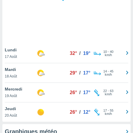
logies
e
s
tez pas
ation de
, vous
z à
à notre
Lundi
10
-
40
32°
/
19°
km/h
17 Août
.com.
 cas,
Mardi
14
-
45
us
29°
/
17°
km/h
18 Août
ns que
s
Mercredi
22
-
63
26°
/
17°
ires
km/h
19 Août
urer la
on sur le
Jeudi
17
-
55
 seront
26°
/
12°
km/h
20 Août
, et que
ies ne
as
Graphiques météo