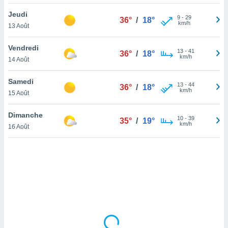
lisé en
Jeudi
 de
9
-
29
36°
/
18°
km/h
13 Août
. Vous
rouver
Vendredi
13
-
41
36°
/
18°
ations
km/h
14 Août
re
que de
Samedi
kies
13
-
44
36°
/
18°
km/h
15 Août
r votre
ement à
ment en
Dimanche
10
-
39
35°
/
19°
sur le
km/h
16 Août
res des
kies
le au
page de
te web.
MENT,
 les