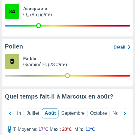
nées
Acceptable
lles sur
34
O₃ (85 µg/m³)
d'un
égitime,
vous
vous
 Pour ce
ous
Pollen
Détail
etirer
Faible
ement
Graminées (23 #/m³)
 opposer
ement
nées à
ment en
 sur «
res
» ou
Quel temps fait-il à Marcoux en
août
?
e
que de
kies
Mai
Juin
Juillet
Août
Septembre
Octobre
Novembre
ite web.
T. Moyenne:
17°C
Max.:
23°C
Mín:
11°C
t nos