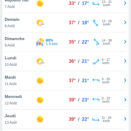
n «
13
-
31
33°
/
17°
km/h
7 Août
 et
r »,
cédez au
Demain
13
-
29
37°
/
18°
 et vous
km/h
8 Août
z
ation de
Dimanche
80%
14
-
38
35°
/
22°
1.4 mm
km/h
9 Août
qu'ils
 nous ou
aires,
Lundi
9
-
27
36°
/
21°
km/h
10 Août
nt de
t
Mardi
9
-
20
er le
37°
/
21°
km/h
11 Août
ement
te, ainsi
Mercredi
8
-
23
39°
/
23°
km/h
per un
12 Août
écifique
us
Jeudi
11
-
26
de la
39°
/
22°
km/h
13 Août
 et du