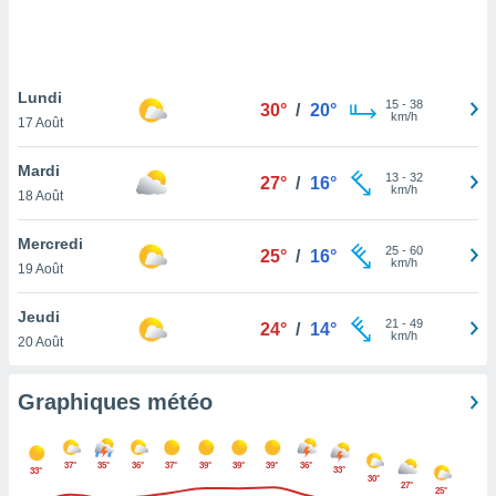
logies
e
s
Lundi
tez pas
15
-
38
30°
/
20°
km/h
ation de
17 Août
, vous
z à
Mardi
13
-
32
27°
/
16°
à notre
km/h
18 Août
.com.
Mercredi
 cas,
25
-
60
25°
/
16°
km/h
us
19 Août
ns que
s
Jeudi
21
-
49
24°
/
14°
km/h
20 Août
ires
urer la
on sur le
Graphiques météo
 seront
, et que
ies ne
37°
35°
36°
37°
39°
39°
39°
36°
33°
33°
as
30°
27°
25°