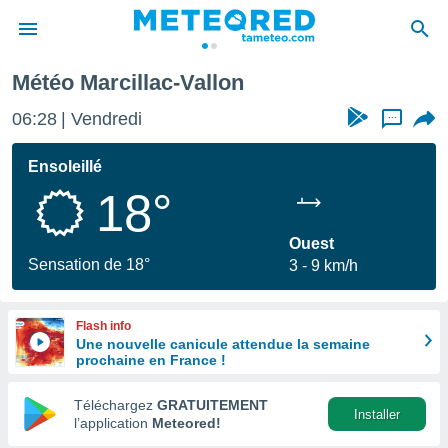
Météo Marcillac-Vallon
e
ntialité
06:28
Vendredi
...
enu de
o.com
Ensoleillé
o.com) a
18°
aré par
onnels
Ouest
arantir
Sensation de 18°
3
9 km/h
té des
ions
. Vous
Flash info
accéder
Une nouvelle canicule attendue la semaine
e en
prochaine en France !
 les
Téléchargez
GRATUITEMENT
s :
Installer
l’application
Meteored!
r les