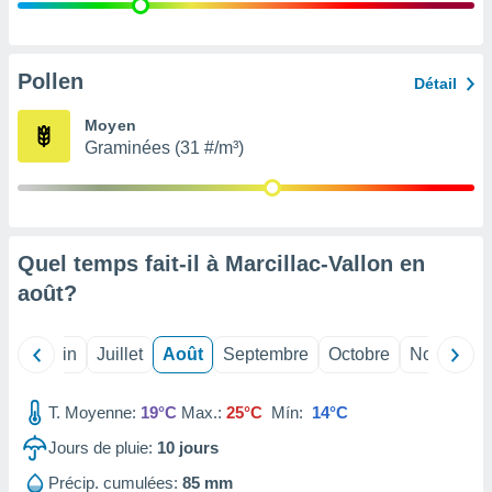
nées
lles sur
d'un
égitime,
Pollen
Détail
vous
vous
Moyen
 Pour ce
Graminées (31 #/m³)
ous
etirer
ement
 opposer
Quel temps fait-il à Marcillac-Vallon en
ement
nées à
août
?
ment en
 sur «
res
» ou
Mai
Juin
Juillet
Août
Septembre
Octobre
Novembre
e
que de
kies
T. Moyenne:
19°C
Max.:
25°C
Mín:
14°C
ite web.
Jours de pluie:
10
jours
t nos
Précip. cumulées:
85 mm