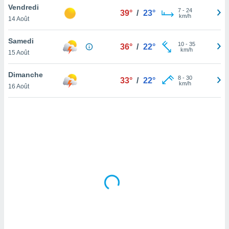
Vendredi
lisé en
7
-
24
39°
/
23°
km/h
 de
14 Août
. Vous
rouver
Samedi
10
-
35
36°
/
22°
km/h
15 Août
ations
re
Dimanche
que de
8
-
30
33°
/
22°
km/h
kies
16 Août
r votre
ement à
ment en
sur le
res des
kies
le au
page de
te web.
MENT,
 les