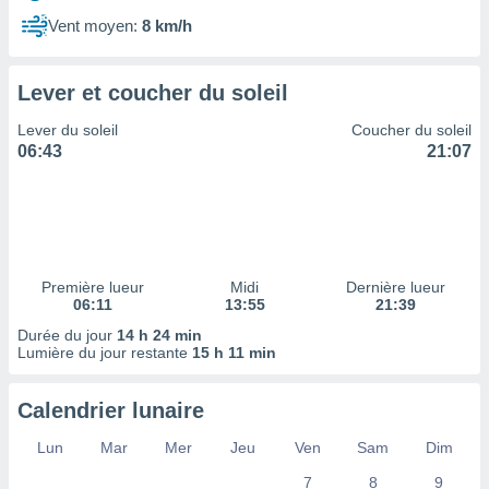
ires
ons le
Vent moyen:
8 km/h
ent des
es
 :
Lever et coucher du soleil
et/ou
Lever du soleil
Coucher du soleil
 à des
06:43
21:07
ions sur
eil,
des
limitées
nner la
, créer
Première lueur
Midi
Dernière lueur
ils pour
06:11
13:55
21:39
ité
Durée du jour
14 h 24 min
lisée,
Lumière du jour restante
15 h 11 min
des
our
nner des
Calendrier lunaire
és
lisées,
Lun
Mar
Mer
Jeu
Ven
Sam
Dim
s profils
7
8
9
enus