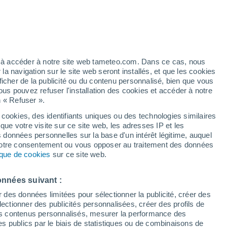
Vigilance jaune
Alerte orages de niveau modéré à
Marano Di Valpolicella aujourd’hui
/h
ez à accéder à notre site web tameteo.com. Dans ce cas, nous
 navigation sur le site web seront installés, et que les cookies
ficher de la publicité ou du contenu personnalisé, bien que vous
ous pouvez refuser l'installation des cookies et accéder à notre
n « Refuser ».
 cookies, des identifiants uniques ou des technologies similaires
que votre visite sur ce site web, les adresses IP et les
 de couverture nuageuse
Radar de pluie
Satellites
Modèles
s données personnelles sur la base d'un intérêt légitime, auquel
 votre consentement ou vous opposer au traitement des données
tique de cookies
sur ce site web.
Mardi
Mercredi
Jeudi
Vendredi
onnées suivant :
11 Août
12 Août
13 Août
14 Août
r des données limitées pour sélectionner la publicité, créer des
sélectionner des publicités personnalisées, créer des profils de
 des contenus personnalisés, mesurer la performance des
s publics par le biais de statistiques ou de combinaisons de