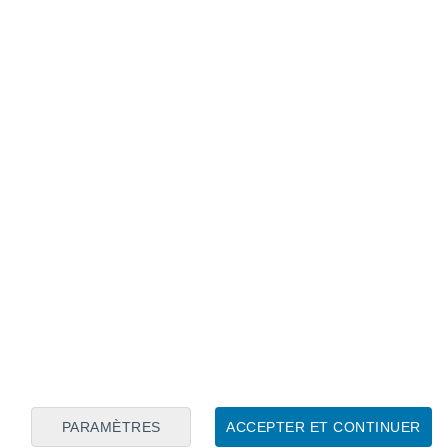
Calendrier lunaire
Lun
Mar
Mer
Jeu
Ven
Sam
Dim
8
9
10
11
12
13
14
15
16
17
18
19
20
21
PARAMÈTRES
ACCEPTER ET CONTINUER