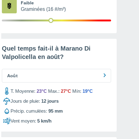
Faible
Graminées (16 #/m³)
Quel temps fait-il à Marano Di
Valpolicella en
août
?
Août
T. Moyenne:
23°C
Max.:
27°C
Mín:
19°C
Jours de pluie:
12
jours
Précip. cumulées:
95 mm
Vent moyen:
5 km/h