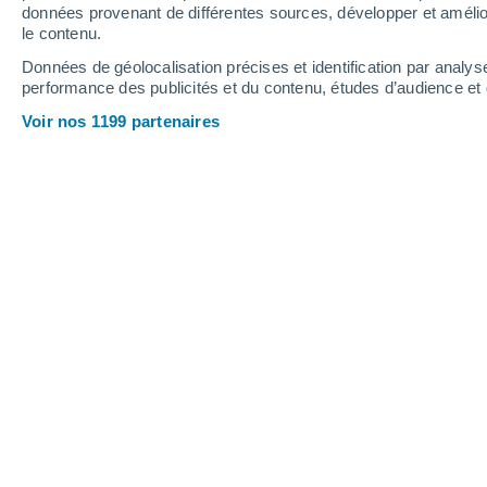
2.4 mm
données provenant de différentes sources, développer et amélior
le contenu.
34°
/
21°
35°
/
22°
33°
/
21°
Données de géolocalisation précises et identification par analys
performance des publicités et du contenu, études d’audience e
9
-
29
km/h
10
-
31
km/h
8
13
-
34
km/h
Voir nos 1199 partenaires
Météo Marano Di Valpolicella aujourd
Éclaircies
31°
17:00
T. ressentie
31°
Éclaircies
31°
18:00
T. ressentie
31°
Éclaircies
31°
19:00
T. ressentie
30°
Ensoleillé
29°
20:00
T. ressentie
29°