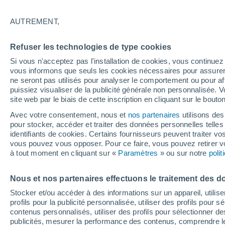
31°
AUTREMENT,
Sud-est
Refuser les technologies de type cookies
Sensation de 31°
10
-
31 km
Si vous n'acceptez pas l'installation de cookies, vous continu
vous informons que seuls les cookies nécessaires pour assurer la
ne seront pas utilisés pour analyser le comportement ou pour af
puissiez visualiser de la publicité générale non personnalisée. V
Flash info
site web par le biais de cette inscription en cliquant sur le bouto
Encore de la chaleur !
Avec votre consentement, nous et
nos partenaires
utilisons des
pour stocker, accéder et traiter des données personnelles telles 
Météo 1 - 7 jours
Heure par heure
Actualité
Carte
identifiants de cookies. Certains fournisseurs peuvent traiter vo
vous pouvez vous opposer. Pour ce faire, vous pouvez retirer
à tout moment en cliquant sur «
Paramètres
» ou sur notre
poli
Demain
Lundi
Aujourd´hui
Nous et nos partenaires effectuons le traitement des d
9 Août
10 Août
8 Août
Stocker et/ou accéder à des informations sur un appareil, utilise
profils pour la publicité personnalisée, utiliser des profils pour 
contenus personnalisés, utiliser des profils pour sélectionner
publicités, mesurer la performance des contenus, comprendre le
80%