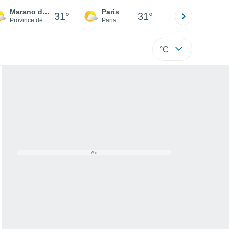
Marano di Valpolicella
Paris
Montpelli
31°
31°
Province de Vérone
Paris
Hérault
°C