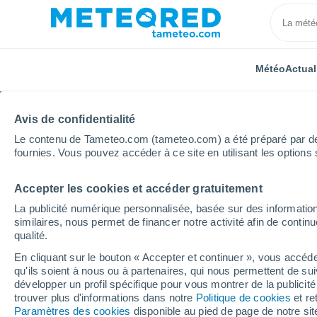
Météo
Actual
Avis de confidentialité
Le contenu de Tameteo.com (tameteo.com) a été préparé par des 
fournies. Vous pouvez accéder à ce site en utilisant les options 
Accepter les cookies et accéder gratuitement
Accueil
Italie
Province de Vérone
Marano Di Val
La publicité numérique personnalisée, basée sur des information
similaires, nous permet de financer notre activité afin de conti
Météo Marano Di Valpol
qualité.
En cliquant sur le bouton « Accepter et continuer », vous accéde
16:39
Samedi
qu'ils soient à nous ou à partenaires, qui nous permettent de sui
développer un profil spécifique pour vous montrer de la publicit
trouver plus d'informations dans notre
Politique de cookies
et re
Éclaircies
Paramètres des cookies
disponible au pied de page de notre si