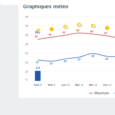
Graphiques météo
45
40
36°
36°
35°
35°
34°
35
33°
30
25
25°
23°
23°
22°
20
21°
21°
2.4
15
°C
Sam
8
Dim
9
Lun
10
Mar
11
Mer
12
Jeu
13
Maximum