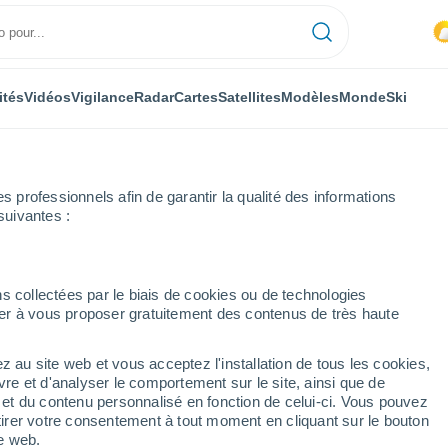
ités
Vidéos
Vigilance
Radar
Cartes
Satellites
Modèles
Monde
Ski
professionnels afin de garantir la qualité des informations
suivantes :
policella
s collectées par le biais de cookies ou de technologies
nuer à vous proposer gratuitement des contenus de très haute
icella
z au site web et vous acceptez l'installation de tous les cookies,
...
vre et d'analyser le comportement sur le site, ainsi que de
é et du contenu personnalisé en fonction de celui-ci. Vous pouvez
Heure par heure
tirer votre consentement à tout moment en cliquant sur le bouton
Intervalles nuageux dans les
te web.
prochaines heures