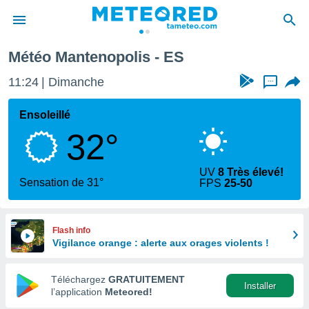
Météo Mantenopolis - ES
e
ntialité
11:24
Dimanche
...
enu de
o.com
Ensoleillé
o.com) a
32°
aré par
onnels
UV
8 Très élevé!
arantir
Sensation de 31°
FPS
25-50
té des
ions
. Vous
accéder
Flash info
e en
Vigilance orange : alerte aux orages violents !
 les
Téléchargez
GRATUITEMENT
s :
Installer
l’application
Meteored!
r les