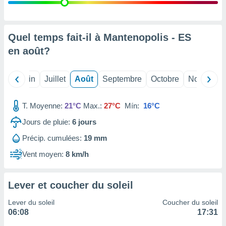
nées
lles sur
d'un
égitime,
Quel temps fait-il à Mantenopolis - ES
vous
en
août
?
vous
 Pour ce
ous
Mai
Juin
Juillet
Août
Septembre
Octobre
Novembre
etirer
ement
T. Moyenne:
21°C
Max.:
27°C
Mín:
16°C
 opposer
ement
Jours de pluie:
6
jours
nées à
Précip. cumulées:
19 mm
ment en
 sur «
Vent moyen:
8 km/h
res
» ou
e
que de
Lever et coucher du soleil
kies
ite web.
Lever du soleil
Coucher du soleil
06:08
17:31
t nos