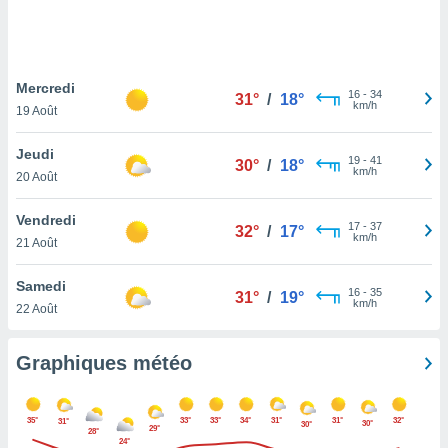
logies
e
s
Mercredi
tez pas
16
-
34
31°
/
18°
km/h
ation de
19 Août
, vous
z à
Jeudi
19
-
41
30°
/
18°
à notre
km/h
20 Août
.com.
Vendredi
 cas,
17
-
37
32°
/
17°
km/h
us
21 Août
ns que
s
Samedi
16
-
35
31°
/
19°
km/h
22 Août
ires
urer la
on sur le
Graphiques météo
 seront
, et que
ies ne
35°
33°
33°
34°
31°
31°
32°
31°
30°
30°
29°
as
28°
24°