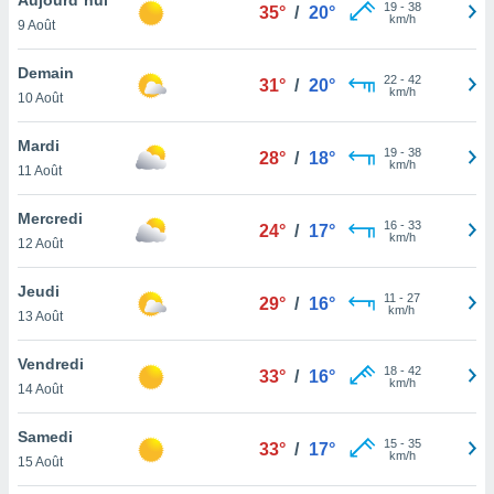
n «
19
-
38
35°
/
20°
km/h
9 Août
 et
r »,
cédez au
Demain
22
-
42
31°
/
20°
 et vous
km/h
10 Août
z
ation de
Mardi
19
-
38
28°
/
18°
km/h
11 Août
qu'ils
 nous ou
aires,
Mercredi
16
-
33
24°
/
17°
km/h
12 Août
nt de
t
Jeudi
11
-
27
er le
29°
/
16°
km/h
13 Août
ement
te, ainsi
Vendredi
18
-
42
33°
/
16°
km/h
per un
14 Août
écifique
us
Samedi
15
-
35
de la
33°
/
17°
km/h
15 Août
 et du