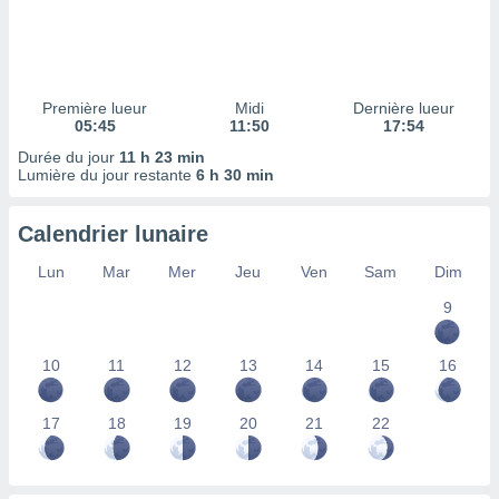
ires
ons le
ent des
es
 :
Première lueur
Midi
Dernière lueur
et/ou
05:45
11:50
17:54
 à des
Durée du jour
11 h 23 min
ions sur
Lumière du jour restante
6 h 30 min
eil,
des
limitées
Calendrier lunaire
nner la
Lun
Mar
Mer
Jeu
Ven
Sam
Dim
, créer
ils pour
9
ité
lisée,
10
11
12
13
14
15
16
des
our
nner des
17
18
19
20
21
22
és
lisées,
s profils
enus