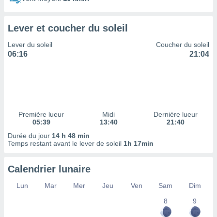
ires
ons le
ent des
Lever et coucher du soleil
es
 :
Lever du soleil
Coucher du soleil
et/ou
06:16
21:04
 à des
ions sur
eil,
des
limitées
Première lueur
Midi
Dernière lueur
nner la
05:39
13:40
21:40
, créer
ils pour
Durée du jour
14 h 48 min
ité
Temps restant avant le lever de soleil
1h 17min
lisée,
des
Calendrier lunaire
our
nner des
Lun
Mar
Mer
Jeu
Ven
Sam
Dim
és
lisées,
8
9
s profils
enus