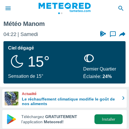
Météo Manom
e
ntialité
04:22
Samedi
...
enu de
o.com
Ciel dégagé
o.com) a
15°
aré par
onnels
Dernier Quartier
arantir
Sensation de 15°
Éclairée:
24%
té des
ions
. Vous
Actualité
accéder
Le réchauffement climatique modifie le goût de
e en
nos aliments
 les
Téléchargez
GRATUITEMENT
s :
Installer
l’application
Meteored!
r les