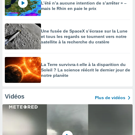
L’été n’a aucune intention de s’arrêter » –
mais le Rhin en paie le prix
Une fusée de SpaceX s’écrase sur la Lune
et tous les regards se tournent vers notre
satellite à la recherche du cratère
La Terre survivra-t-elle à la disparition du
Soleil ? La science réécrit le dernier jour de
notre planète
Vidéos
Plus de vidéos