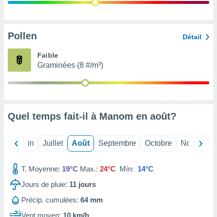
nées
lles sur
d'un
égitime,
Pollen
Détail
vous
vous
Faible
 Pour ce
Graminées (8 #/m³)
ous
etirer
ement
 opposer
Quel temps fait-il à Manom en
août
?
ement
nées à
ment en
Mai
Juin
Juillet
Août
Septembre
Octobre
Novembre
 sur «
res
» ou
e
T. Moyenne:
19°C
Max.:
24°C
Mín:
14°C
que de
kies
Jours de pluie:
11
jours
ite web.
Précip. cumulées:
64 mm
t nos
Vent moyen:
10 km/h