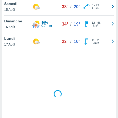
Samedi
lisé en
8
-
22
38°
/
20°
km/h
 de
15 Août
. Vous
rouver
Dimanche
40%
12
-
58
34°
/
19°
0.7 mm
km/h
16 Août
ations
re
Lundi
que de
11
-
29
23°
/
16°
km/h
kies
17 Août
r votre
ement à
ment en
sur le
res des
kies
le au
page de
te web.
MENT,
 les