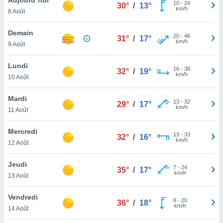
n «
10
-
24
30°
/
13°
km/h
8 Août
 et
r »,
cédez au
Demain
20
-
46
31°
/
17°
 et vous
km/h
9 Août
z
ation de
Lundi
16
-
38
32°
/
19°
km/h
10 Août
qu'ils
 nous ou
aires,
Mardi
13
-
32
29°
/
17°
km/h
11 Août
nt de
t
Mercredi
13
-
33
er le
32°
/
16°
km/h
12 Août
ement
te, ainsi
Jeudi
7
-
24
35°
/
17°
km/h
per un
13 Août
écifique
us
Vendredi
6
-
20
de la
36°
/
18°
km/h
14 Août
 et du