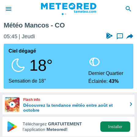
Météo Mancos - CO
e
ntialité
05:45
Jeudi
...
enu de
o.com
Ciel dégagé
o.com) a
18°
aré par
onnels
Dernier Quartier
arantir
Sensation de 18°
Éclairée:
43%
té des
ions
. Vous
Flash info
accéder
Découvrez la tendance météo entre août et
e en
octobre
 les
Téléchargez
GRATUITEMENT
s :
Installer
l’application
Meteored!
r les