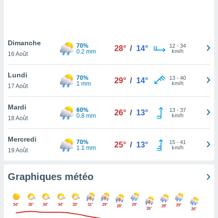
logies
e
s
Dimanche
tez pas
70%
12
-
34
28°
/
14°
0.2 mm
km/h
ation de
16 Août
, vous
z à
Lundi
70%
13
-
40
29°
/
14°
à notre
1 mm
km/h
17 Août
.com.
Mardi
 cas,
60%
13
-
37
26°
/
13°
0.8 mm
km/h
us
18 Août
ns que
s
Mercredi
70%
15
-
41
25°
/
13°
1.1 mm
km/h
19 Août
ires
urer la
on sur le
Graphiques météo
 seront
, et que
ies ne
34°
35°
34°
34°
33°
31°
29°
29°
29°
28°
28°
26°
as
26°