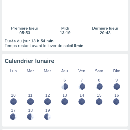
ires
ons le
ent des
es
 :
Première lueur
Midi
Dernière lueur
et/ou
05:53
13:19
20:43
 à des
Durée du jour
13 h 54 min
ions sur
Temps restant avant le lever de soleil
9min
eil,
des
limitées
Calendrier lunaire
nner la
Lun
Mar
Mer
Jeu
Ven
Sam
Dim
, créer
ils pour
6
7
8
9
ité
lisée,
10
11
12
13
14
15
16
des
our
nner des
17
18
19
és
lisées,
s profils
enus