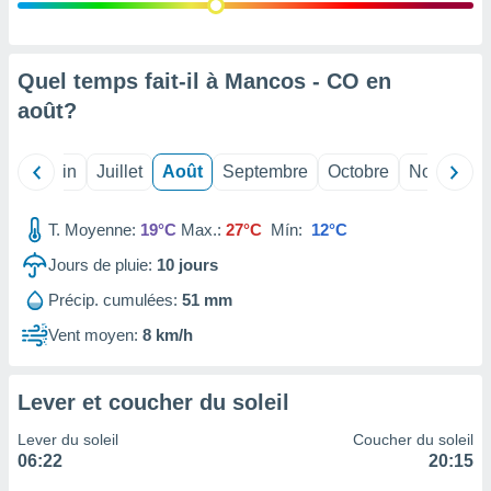
nées
lles sur
d'un
égitime,
Quel temps fait-il à Mancos - CO en
vous
août
?
vous
 Pour ce
ous
Mai
Juin
Juillet
Août
Septembre
Octobre
Novembre
etirer
ement
T. Moyenne:
19°C
Max.:
27°C
Mín:
12°C
 opposer
ement
Jours de pluie:
10
jours
nées à
Précip. cumulées:
51 mm
ment en
 sur «
Vent moyen:
8 km/h
res
» ou
e
que de
Lever et coucher du soleil
kies
ite web.
Lever du soleil
Coucher du soleil
06:22
20:15
t nos