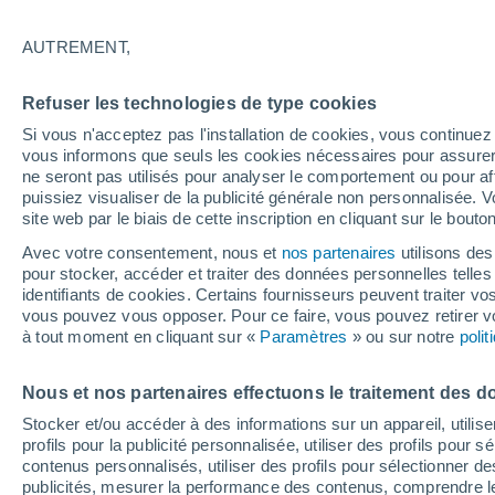
20°
AUTREMENT,
Nord-est
Refuser les technologies de type cookies
Sensation de 20°
22
-
34 km
Si vous n'acceptez pas l'installation de cookies, vous continu
vous informons que seuls les cookies nécessaires pour assurer la
ne seront pas utilisés pour analyser le comportement ou pour af
puissiez visualiser de la publicité générale non personnalisée. V
Flash info
site web par le biais de cette inscription en cliquant sur le bouto
Une nouvelle canicule attendue la semaine
prochaine en France !
Avec votre consentement, nous et
nos partenaires
utilisons des
pour stocker, accéder et traiter des données personnelles telles 
Météo 1 - 7 jours
Heure par heure
Actualité
Carte 
identifiants de cookies. Certains fournisseurs peuvent traiter vo
vous pouvez vous opposer. Pour ce faire, vous pouvez retirer
à tout moment en cliquant sur «
Paramètres
» ou sur notre
poli
Demain
Samedi
D
Aujourd´hui
Nous et nos partenaires effectuons le traitement des d
7 Août
8 Août
6 Août
Stocker et/ou accéder à des informations sur un appareil, utilise
profils pour la publicité personnalisée, utiliser des profils pour 
contenus personnalisés, utiliser des profils pour sélectionner
publicités, mesurer la performance des contenus, comprendre le
60%