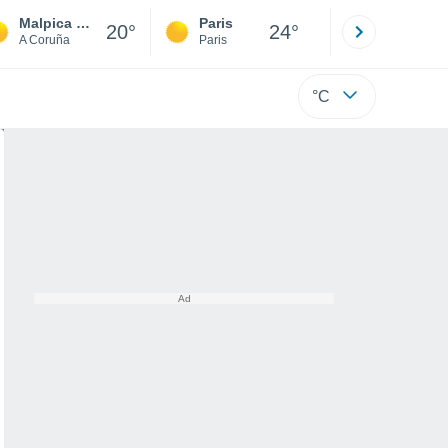
Malpica de Bergantiños
Paris
Montpelli
20°
24°
A Coruña
Paris
Hérault
°C