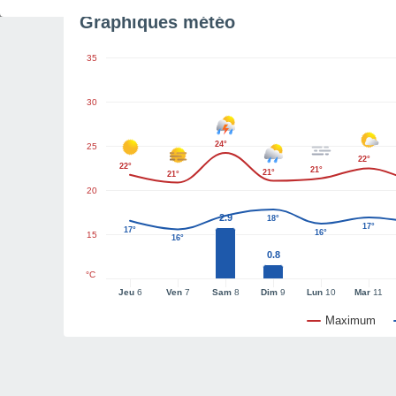
Graphiques météo
35
30
24°
25
22°
22°
21°
21°
21°
20
2.9
18°
17°
17°
16°
15
16°
0.8
°C
Jeu
6
Ven
7
Sam
8
Dim
9
Lun
10
Mar
11
Maximum