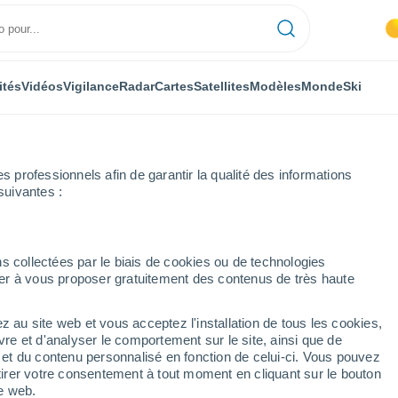
ités
Vidéos
Vigilance
Radar
Cartes
Satellites
Modèles
Monde
Ski
professionnels afin de garantir la qualité des informations
suivantes :
e
Malpica de Bergantiños
s collectées par le biais de cookies ou de technologies
nuer à vous proposer gratuitement des contenus de très haute
antiños
z au site web et vous acceptez l'installation de tous les cookies,
...
vre et d'analyser le comportement sur le site, ainsi que de
é et du contenu personnalisé en fonction de celui-ci. Vous pouvez
Heure par heure
tirer votre consentement à tout moment en cliquant sur le bouton
Ciel dégagé dans les prochaines
te web.
heures