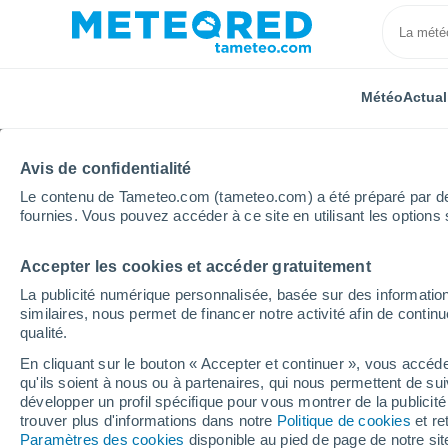
Météo
Actual
Avis de confidentialité
Le contenu de Tameteo.com (tameteo.com) a été préparé par des 
fournies. Vous pouvez accéder à ce site en utilisant les options 
Accepter les cookies et accéder gratuitement
Accueil
Espagne
Galice
Province de La Corogn
La publicité numérique personnalisée, basée sur des information
similaires, nous permet de financer notre activité afin de conti
Météo Malpica de Berg
qualité.
En cliquant sur le bouton « Accepter et continuer », vous accéde
20:45
Jeudi
qu'ils soient à nous ou à partenaires, qui nous permettent de sui
développer un profil spécifique pour vous montrer de la publicit
trouver plus d'informations dans notre
Politique de cookies
et re
Ensoleillé
Paramètres des cookies
disponible au pied de page de notre si