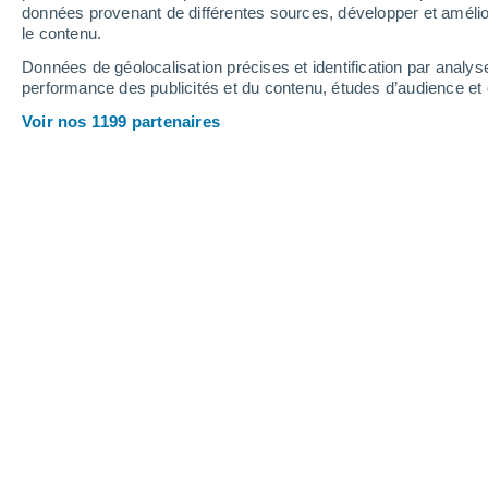
2.9 mm
données provenant de différentes sources, développer et amélior
le contenu.
21°
/
16°
24°
/
17°
22°
/
17°
Données de géolocalisation précises et identification par analys
performance des publicités et du contenu, études d’audience e
19
-
31
km/h
22
-
38
km/h
16
26
-
41
km/h
Voir nos 1199 partenaires
Météo Malpica de Bergantiños aujour
Ensoleillé
21°
17:00
T. ressentie
21°
Ensoleillé
21°
18:00
T. ressentie
21°
Ensoleillé
21°
19:00
T. ressentie
21°
Ensoleillé
20°
20:00
T. ressentie
20°