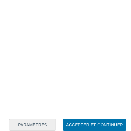
Calendrier lunaire
Lun
Mar
Mer
Jeu
Ven
Sam
Dim
6
7
8
9
10
11
12
13
14
15
16
17
18
19
PARAMÈTRES
ACCEPTER ET CONTINUER