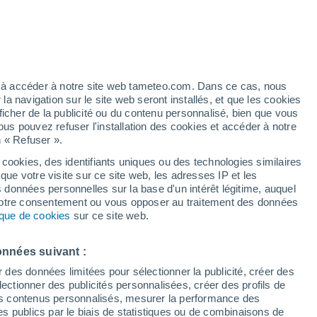
/h
ez à accéder à notre site web tameteo.com. Dans ce cas, nous
 navigation sur le site web seront installés, et que les cookies
ficher de la publicité ou du contenu personnalisé, bien que vous
ous pouvez refuser l'installation des cookies et accéder à notre
n « Refuser ».
 cookies, des identifiants uniques ou des technologies similaires
que votre visite sur ce site web, les adresses IP et les
des températures
Radar de pluie
Satellites
Modèles
s données personnelles sur la base d'un intérêt légitime, auquel
 votre consentement ou vous opposer au traitement des données
tique de cookies
sur ce site web.
imanche
Lundi
Mardi
Mercredi
onnées suivant :
9 Août
10 Août
11 Août
12 Août
r des données limitées pour sélectionner la publicité, créer des
sélectionner des publicités personnalisées, créer des profils de
 des contenus personnalisés, mesurer la performance des
s publics par le biais de statistiques ou de combinaisons de
50%