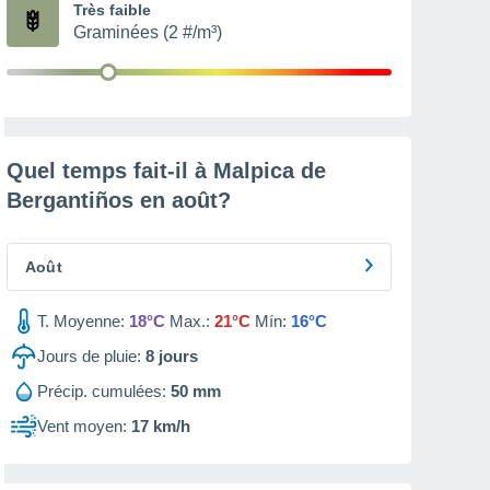
Très faible
Graminées (2 #/m³)
Quel temps fait-il à Malpica de
Bergantiños en
août
?
Août
T. Moyenne:
18°C
Max.:
21°C
Mín:
16°C
Jours de pluie:
8
jours
Précip. cumulées:
50 mm
Vent moyen:
17 km/h