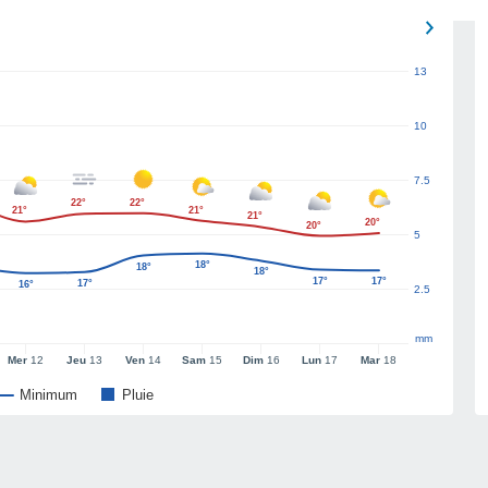
13
10
7.5
22°
22°
21°
21°
21°
20°
20°
5
18°
18°
18°
17°
17°
17°
16°
2.5
mm
Mer
12
Jeu
13
Ven
14
Sam
15
Dim
16
Lun
17
Mar
18
Minimum
Pluie