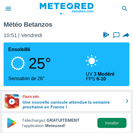
zos
Météo Betanzos
e
ntialité
10:51
Vendredi
...
enu de
o.com
Ensoleillé
o.com) a
25°
aré par
onnels
UV
3 Modéré
arantir
Sensation de 26°
FPS
6-10
té des
ions
. Vous
Flash info
accéder
Une nouvelle canicule attendue la semaine
e en
prochaine en France !
 les
Téléchargez
GRATUITEMENT
s :
Installer
l’application
Meteored!
r les