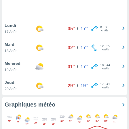
logies
e
s
Lundi
tez pas
8
-
36
35°
/
17°
km/h
ation de
17 Août
, vous
z à
Mardi
12
-
35
32°
/
17°
à notre
km/h
18 Août
.com.
Mercredi
 cas,
18
-
44
31°
/
17°
km/h
us
19 Août
ns que
s
Jeudi
17
-
41
29°
/
19°
km/h
20 Août
ires
urer la
on sur le
Graphiques météo
 seront
, et que
ies ne
32°
35°
32°
31°
31°
31°
31°
31°
30°
29°
as
28°
28°
27°