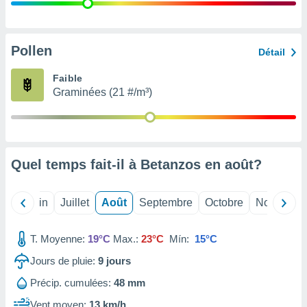
nées
lles sur
d'un
égitime,
Pollen
Détail
vous
vous
Faible
 Pour ce
Graminées (21 #/m³)
ous
etirer
ement
 opposer
Quel temps fait-il à Betanzos en
août
?
ement
nées à
ment en
Mai
Juin
Juillet
Août
Septembre
Octobre
Novembre
 sur «
res
» ou
e
T. Moyenne:
19°C
Max.:
23°C
Mín:
15°C
que de
kies
Jours de pluie:
9
jours
ite web.
Précip. cumulées:
48 mm
t nos
Vent moyen:
13 km/h