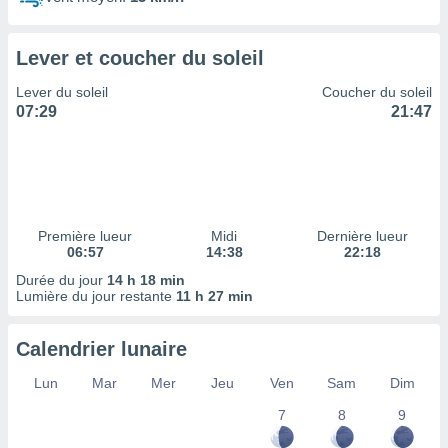
ires
ons le
ent des
Lever et coucher du soleil
es
 :
Lever du soleil
Coucher du soleil
et/ou
07:29
21:47
 à des
ions sur
eil,
des
limitées
Première lueur
Midi
Dernière lueur
nner la
06:57
14:38
22:18
, créer
ils pour
Durée du jour
14 h 18 min
ité
Lumière du jour restante
11 h 27 min
lisée,
des
Calendrier lunaire
our
nner des
Lun
Mar
Mer
Jeu
Ven
Sam
Dim
és
lisées,
7
8
9
s profils
enus