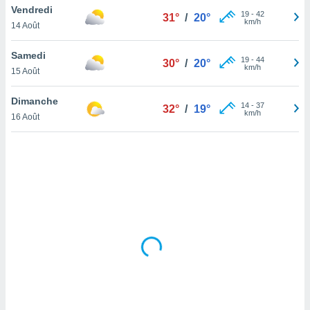
Vendredi
lisé en
19
-
42
31°
/
20°
km/h
 de
14 Août
. Vous
rouver
Samedi
19
-
44
30°
/
20°
km/h
15 Août
ations
re
Dimanche
que de
14
-
37
32°
/
19°
km/h
kies
16 Août
r votre
ement à
ment en
sur le
res des
kies
le au
page de
te web.
MENT,
 les