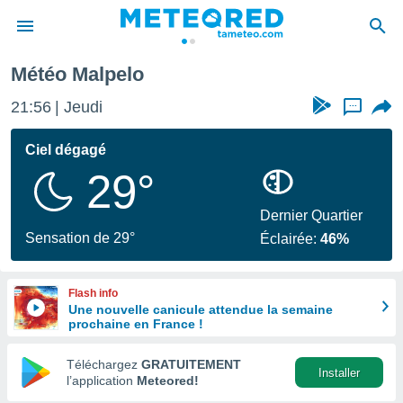
Malpelo
Météo Malpelo
e
ntialité
21:56
Jeudi
...
enu de
o.com
Ciel dégagé
o.com) a
29°
aré par
onnels
Dernier Quartier
arantir
Sensation de 29°
Éclairée:
46%
té des
ions
. Vous
Flash info
accéder
Une nouvelle canicule attendue la semaine
e en
prochaine en France !
 les
Téléchargez
GRATUITEMENT
s :
Installer
l’application
Meteored!
r les