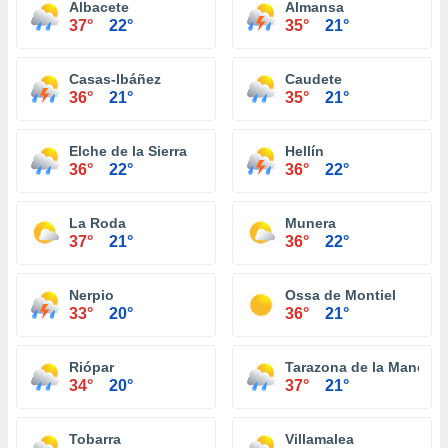
Albacete
Almansa
37°
22°
35°
21°
Casas-Ibáñez
Caudete
36°
21°
35°
21°
Elche de la Sierra
Hellín
36°
22°
36°
22°
La Roda
Munera
37°
21°
36°
22°
Nerpio
Ossa de Montiel
33°
20°
36°
21°
Riópar
Tarazona de la Mancha
34°
20°
37°
21°
Tobarra
Villamalea