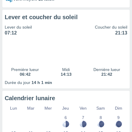
ires
ons le
ent des
Lever et coucher du soleil
es
 :
Lever du soleil
Coucher du soleil
et/ou
07:12
21:13
 à des
ions sur
eil,
des
limitées
Première lueur
Midi
Dernière lueur
nner la
06:42
14:13
21:42
, créer
ils pour
Durée du jour
14 h 1 min
ité
lisée,
Calendrier lunaire
des
our
Lun
Mar
Mer
Jeu
Ven
Sam
Dim
nner des
és
6
7
8
9
lisées,
s profils
enus