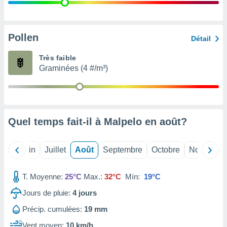
nées
lles sur
d'un
égitime,
Pollen
Détail
vous
vous
Très faible
 Pour ce
Graminées (4 #/m³)
ous
etirer
ement
 opposer
Quel temps fait-il à Malpelo en
août
?
ement
nées à
ment en
Mai
Juin
Juillet
Août
Septembre
Octobre
Novembre
 sur «
res
» ou
e
T. Moyenne:
25°C
Max.:
32°C
Mín:
19°C
que de
kies
Jours de pluie:
4
jours
ite web.
Précip. cumulées:
19 mm
t nos
Vent moyen:
10 km/h