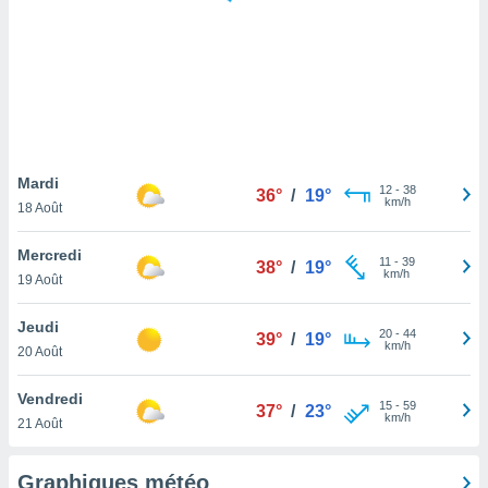
logies
e
s
tez pas
ation de
, vous
z à
à notre
Mardi
12
-
38
36°
/
19°
km/h
18 Août
.com.
 cas,
Mercredi
11
-
39
us
38°
/
19°
km/h
19 Août
ns que
s
Jeudi
20
-
44
39°
/
19°
ires
km/h
20 Août
urer la
on sur le
Vendredi
15
-
59
 seront
37°
/
23°
km/h
21 Août
, et que
ies ne
as
Graphiques météo