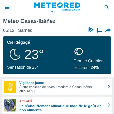
Casas-Ibáñez
Météo Casas-Ibáñez
e
ntialité
05:12
Samedi
...
enu de
o.com
Ciel dégagé
o.com) a
23°
aré par
onnels
Dernier Quartier
arantir
Sensation de 25°
Éclairée:
24%
té des
ions
. Vous
Vigilance jaune
accéder
Alerte canicule de niveau modéré à Casas-Ibáñez
e en
aujourd’hui
 les
Actualité
s :
Le réchauffement climatique modifie le goût de
nos aliments
r les