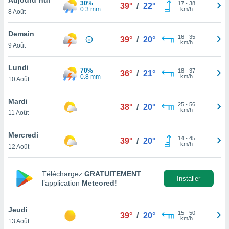
30%
n «
17
-
38
39°
/
22°
0.3 mm
km/h
8 Août
 et
r »,
cédez au
Demain
16
-
35
39°
/
20°
 et vous
km/h
9 Août
z
ation de
Lundi
70%
18
-
37
36°
/
21°
0.8 mm
km/h
10 Août
qu'ils
 nous ou
aires,
Mardi
25
-
56
38°
/
20°
km/h
11 Août
nt de
t
Mercredi
14
-
45
er le
39°
/
20°
km/h
12 Août
ement
te, ainsi
Téléchargez
GRATUITEMENT
per un
Installer
l’application
Meteored!
écifique
us
de la
Jeudi
15
-
50
39°
/
20°
 et du
km/h
13 Août