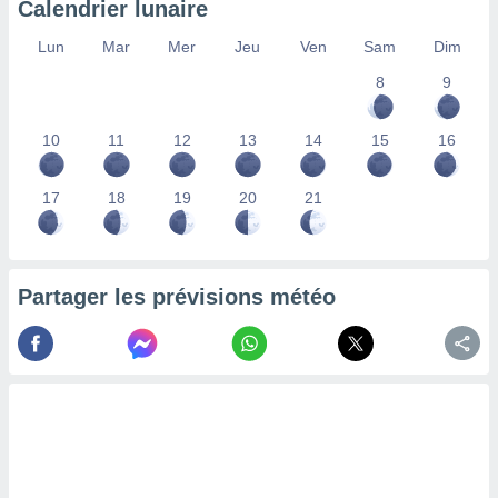
Calendrier lunaire
lisés,
des
Lun
Mar
Mer
Jeu
Ven
Sam
Dim
our
8
9
nner des
s
lisés,
10
11
12
13
14
15
16
la
ance des
s,
17
18
19
20
21
la
ance des
s,
dre les
Partager les prévisions météo
par le
ques ou
inaisons
ées
nt de
tes
,
er et
r les