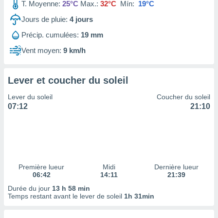
ires
T. Moyenne:
25°C
Max.:
32°C
Mín:
19°C
ons le
Jours de pluie:
4
jours
ent des
es
Précip. cumulées:
19 mm
 :
Vent moyen:
9 km/h
et/ou
 à des
ions sur
eil,
Lever et coucher du soleil
des
Lever du soleil
Coucher du soleil
limitées
07:12
21:10
nner la
, créer
ils pour
ité
lisée,
des
Première lueur
Midi
Dernière lueur
our
06:42
14:11
21:39
nner des
Durée du jour
13 h 58 min
és
Temps restant avant le lever de soleil
1h 31min
lisées,
s profils
enus