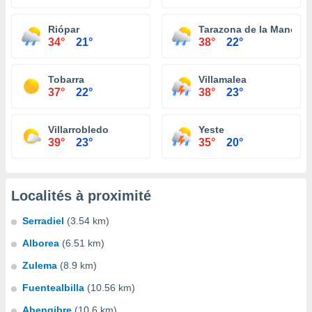
Riópar
Tarazona de la Mancha
34°
21°
38°
22°
Tobarra
Villamalea
37°
22°
38°
23°
Villarrobledo
Yeste
39°
23°
35°
20°
Localités à proximité
Serradiel
(3.54 km)
Alborea
(6.51 km)
Zulema
(8.9 km)
Fuentealbilla
(10.56 km)
Abengibre
(10.6 km)