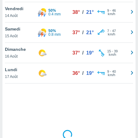
lisé en
Vendredi
 de
50%
9
-
46
38°
/
21°
0.4 mm
km/h
14 Août
. Vous
rouver
Samedi
50%
7
-
47
37°
/
21°
ations
0.8 mm
km/h
15 Août
re
que de
Dimanche
kies
15
-
39
37°
/
19°
km/h
16 Août
r votre
ement à
ment en
Lundi
9
-
40
36°
/
19°
sur le
km/h
17 Août
res des
kies
le au
page de
te web.
MENT,
 les