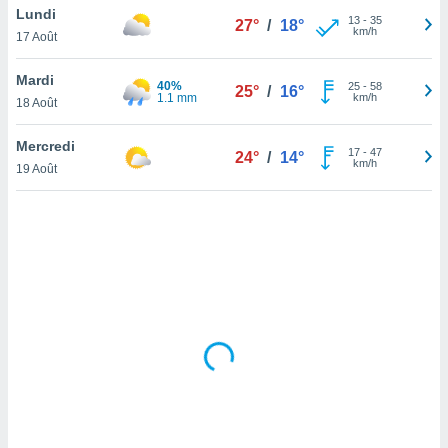
Lundi
lisé en
13
-
35
27°
/
18°
km/h
 de
17 Août
. Vous
rouver
Mardi
40%
25
-
58
25°
/
16°
1.1 mm
km/h
18 Août
ations
re
Mercredi
que de
17
-
47
24°
/
14°
km/h
kies
19 Août
r votre
ement à
ment en
sur le
res des
kies
le au
page de
te web.
MENT,
 les