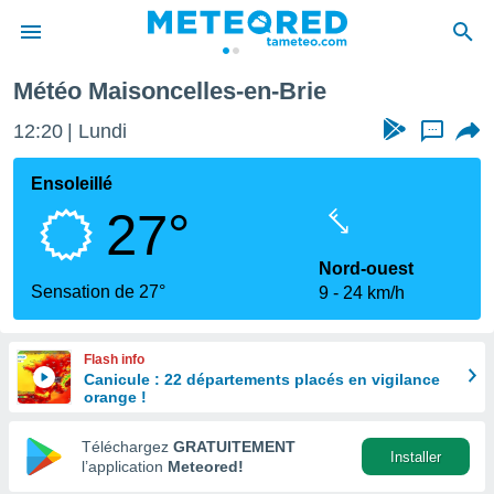
e
Météo Maisoncelles-en-Brie
e
ntialité
12:20
Lundi
...
enu de
o.com
Ensoleillé
o.com) a
27°
aré par
onnels
Nord-ouest
arantir
Sensation de 27°
9
24 km/h
té des
ions
. Vous
Flash info
accéder
Canicule : 22 départements placés en vigilance
e en
orange !
 les
Téléchargez
GRATUITEMENT
s :
Installer
l’application
Meteored!
r les