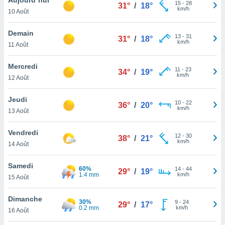
n «
15
-
28
31°
/
18°
km/h
10 Août
 et
r »,
cédez au
Demain
13
-
31
31°
/
18°
 et vous
km/h
11 Août
z
ation de
Mercredi
11
-
23
34°
/
19°
km/h
12 Août
qu'ils
 nous ou
aires,
Jeudi
10
-
22
36°
/
20°
km/h
13 Août
nt de
t
Vendredi
12
-
30
er le
38°
/
21°
km/h
14 Août
ement
te, ainsi
Samedi
60%
14
-
44
29°
/
19°
1.4 mm
km/h
per un
15 Août
écifique
us
Dimanche
30%
9
-
24
de la
29°
/
17°
0.2 mm
km/h
16 Août
 et du