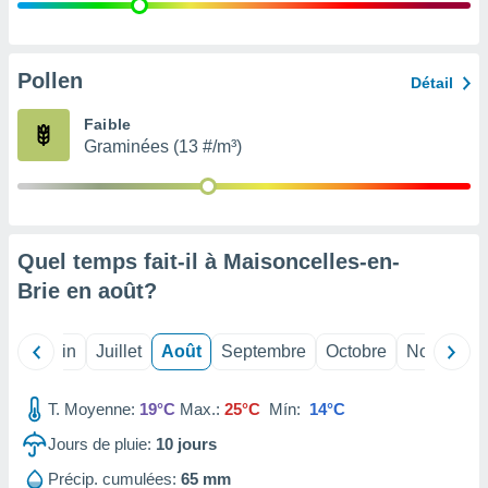
nées
lles sur
d'un
égitime,
Pollen
Détail
vous
vous
Faible
 Pour ce
Graminées (13 #/m³)
ous
etirer
ement
 opposer
Quel temps fait-il à Maisoncelles-en-
ement
nées à
Brie en
août
?
ment en
 sur «
res
» ou
Mai
Juin
Juillet
Août
Septembre
Octobre
Novembre
e
que de
kies
T. Moyenne:
19°C
Max.:
25°C
Mín:
14°C
ite web.
Jours de pluie:
10
jours
t nos
Précip. cumulées:
65 mm