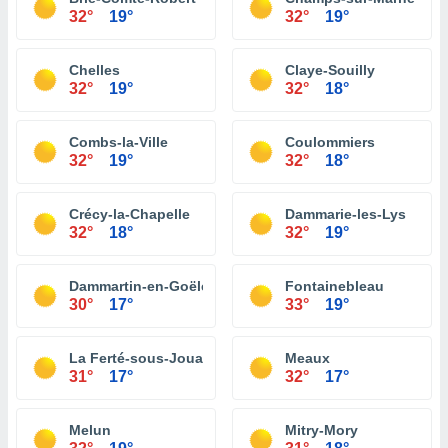
32°
19°
32°
19°
Chelles
Claye-Souilly
32°
19°
32°
18°
Combs-la-Ville
Coulommiers
32°
19°
32°
18°
Crécy-la-Chapelle
Dammarie-les-Lys
32°
18°
32°
19°
Dammartin-en-Goële
Fontainebleau
30°
17°
33°
19°
La Ferté-sous-Jouarre
Meaux
31°
17°
32°
17°
Melun
Mitry-Mory