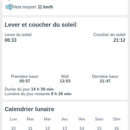
ires
ons le
Vent moyen:
11 km/h
ent des
es
 :
Lever et coucher du soleil
et/ou
Lever du soleil
Coucher du soleil
 à des
06:33
21:12
ions sur
eil,
des
limitées
nner la
, créer
Première lueur
Midi
Dernière lueur
ils pour
05:57
13:53
21:47
ité
Durée du jour
14 h 39 min
lisée,
Lumière du jour restante
9 h 28 min
des
our
nner des
Calendrier lunaire
és
lisées,
Lun
Mar
Mer
Jeu
Ven
Sam
Dim
s profils
10
11
12
13
14
15
16
enus